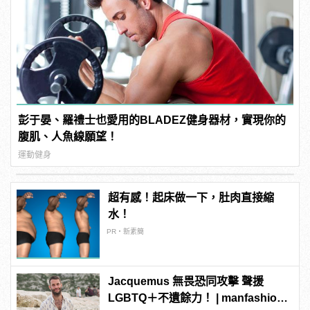
彭于晏、羅禮士也愛用的BLADEZ健身器材，實現你的
腹肌、人魚線願望！
運動健身
超有感！起床做一下，肚肉直接縮
水！
PR・新素簡
Jacquemus 無畏恐同攻擊 聲援
LGBTQ＋不遺餘力！ | manfashion