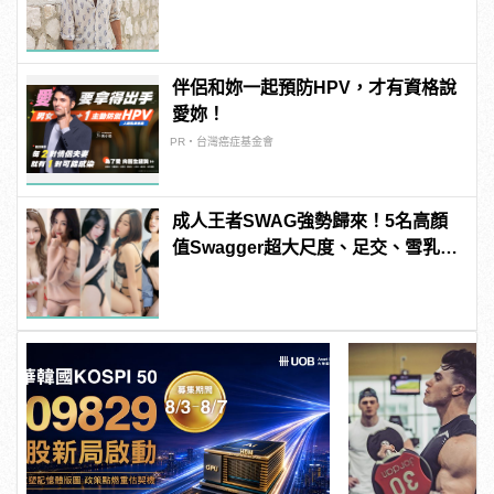
這樣變型男
伴侶和妳一起預防HPV，才有資格說
愛妳！
PR・台灣癌症基金會
成人王者SWAG強勢歸來！5名高顏
值Swagger超大尺度、足交、雪乳、
粉紅海鮮通通有，親自教你人與人的
連結！ | manfashion這樣變型男