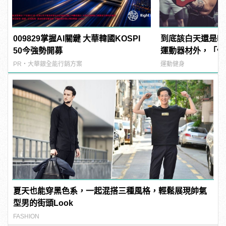
009829掌握AI關鍵 大華韓國KOSPI
到底該白天還是晚
50今強勢開募
運動器材外，「健
果也不一樣！
PR・大華銀全能行銷方案
運動健身
夏天也能穿黑色系，一起混搭三種風格，輕鬆展現帥氣
型男的街頭Look
FASHION