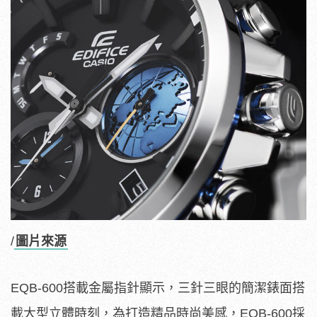
/
圖片來源
EQB-600搭載金屬指針顯示，三針三眼的簡潔錶面搭
載大型立體時刻，為打造精品時尚美感，EQB-600採