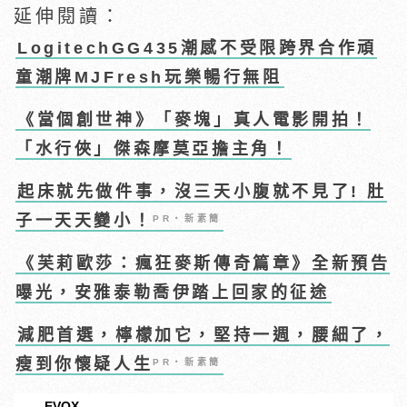
延伸閱讀：
LogitechGG435潮感不受限跨界合作頑
童潮牌MJFresh玩樂暢行無阻
《當個創世神》「麥塊」真人電影開拍！
「水行俠」傑森摩莫亞擔主角！
起床就先做件事，沒三天小腹就不見了! 肚
子一天天變小！
PR・新素簡
《芙莉歐莎：瘋狂麥斯傳奇篇章》全新預告
曝光，安雅泰勒喬伊踏上回家的征途
減肥首選，檸檬加它，堅持一週，腰細了，
瘦到你懷疑人生
PR・新素簡
EVOX