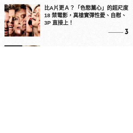
比A片更Ａ？「色慾薰心」的超尺度
18 禁電影，真槍實彈性愛、自慰、
3P 直接上！
3
原來老司機都看這些？av網站流量
10大排行出爐，pornhub只排第3，
第1名竟是他？
4
情人節送禮推薦！EDIFIER
W800BT PLUS 耳罩式無線藍牙耳
機，在耳邊傾訴甜言蜜語
5