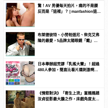
驚！AV 男優每天拍片，痛的不是腰
反而是「這裡」？ | manfashion這樣
變型男
布萊德彼特、小勞勃道尼、柴克艾弗
隆的最愛，5品牌太陽眼鏡「戴」出
海邊時尚感 ！
日本舉辦超荒謬「乳搖大賽」！超過
480人參加，簡直比看片還刺激啊！ |
manfashion這樣變型男
《情慾對決》「寄生上流」富媽媽趙
汝貞從影最大膽之作，床戲角度太真
實令她驚慌？