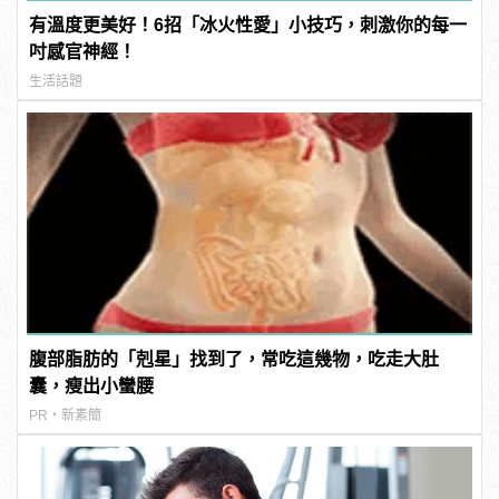
有溫度更美好！6招「冰火性愛」小技巧，刺激你的每一
吋感官神經！
生活話題
腹部脂肪的「剋星」找到了，常吃這幾物，吃走大肚
囊，瘦出小蠻腰
PR・新素簡