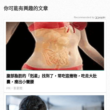
你可能有興趣的文章
Recommended by
腹部脂肪的「剋星」找到了，常吃這幾物，吃走大肚
囊，瘦出小蠻腰
PR・新素簡