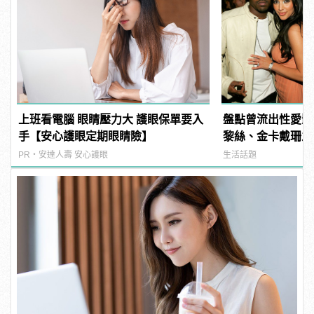
上班看電腦 眼睛壓力大 護眼保單要入
盤點曾流出性愛影
手【安心護眼定期眼睛險】
黎絲、金卡戴珊之
PR・安達人壽 安心護眼
生活話題