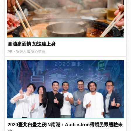
高油高酒精 加速癌上身
PR・安達人壽 安心抗癌
2020臺北白晝之夜IN南港，Audi e-tron帶領民眾體驗未