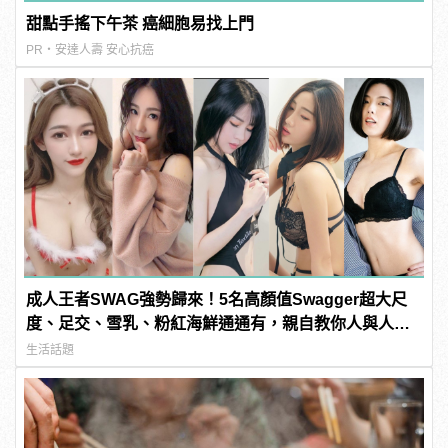
甜點手搖下午茶 癌細胞易找上門
PR・安達人壽 安心抗癌
成人王者SWAG強勢歸來！5名高顏值Swagger超大尺
度、足交、雪乳、粉紅海鮮通通有，親自教你人與人的
連結！ | manfashion這樣變型男
生活話題