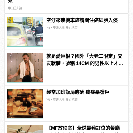
來
生活話題
空汙來襲機車族請關注癌細胞入侵
PR・安達人壽 安心抗癌
就是愛巨根？國外「大老二限定」交
友軟體，號稱 14CM 的男性以上才給
過？
經常加班飯局應酬 癌症暴發戶
PR・安達人壽 安心抗癌
【MF放映室】全球最難訂位的餐廳