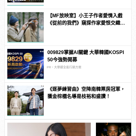
【MF放映室】小王子作者愛情入戲
《從前的我們》窺探作家愛恨交織的
感情世界
009829掌握AI關鍵 大華韓國KOSPI
50今強勢開募
PR・大華銀全能行銷方案
《逐夢練習曲》空降南韓票房冠軍，
獲金棕櫚名導是枝裕和盛讚！