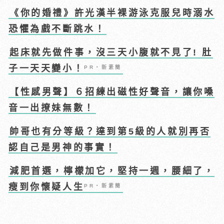
《你的婚禮》許光漢半裸游泳克服兒時溺水
恐懼為戲不斷跳水！
起床就先做件事，沒三天小腹就不見了! 肚
子一天天變小！
PR・新素簡
【性感男聲】６招練出磁性好聲音，讓你嗓
音一出撩妹無數！
帥哥也有分等級？達到第5級的人就別再否
認自己是男神的事實！
減肥首選，檸檬加它，堅持一週，腰細了，
瘦到你懷疑人生
PR・新素簡