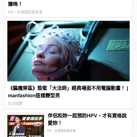
嫌晚！
PR・台灣癌症基金會
《驅魔禁區》致敬「大法師」經典場面不用電腦動畫！ |
manfashion這樣變型男
生活話題
伴侶和妳一起預防HPV，才有資格說
愛妳！
PR・台灣癌症基金會