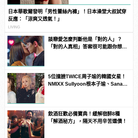
日本華歌爾發明「男性蕾絲內褲」！日本澡堂大叔試穿
反應：「涼爽又透氣！」
LIVING
談戀愛怎麼判斷他是「對的人」？
「對的人真相」答案很可能跟你想得
不一樣！
5位撞臉TWICE周子瑜的韓國女星！
NMIXX Sullyoon根本子瑜、Sana綜
合體！
飲酒狂歡必備寶典！緩解宿醉8種
「解酒秘方」，隔天不用辛苦還債！