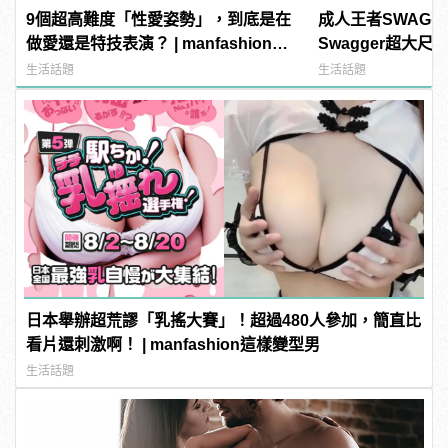
9個超高難度「性愛姿勢」，到底是在
成人王者SWAG
做愛還是特技表演？ | manfashion這
Swagger超大
樣變型男
紅海鮮通通有，親
生活話題
生活話題
結！ | manfash
日本舉辦超荒謬「乳搖大賽」！超過480人參加，簡直比
看片還刺激啊！ | manfashion這樣變型男
生活話題