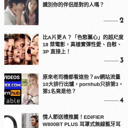
識別你的伴侶是對的人嗎？
2
比A片更Ａ？「色慾薰心」的超尺度
18 禁電影，真槍實彈性愛、自慰、
3P 直接上！
3
原來老司機都看這些？av網站流量
10大排行出爐，pornhub只排第3，
第1名竟是他？
4
情人節送禮推薦！EDIFIER
W800BT PLUS 耳罩式無線藍牙耳