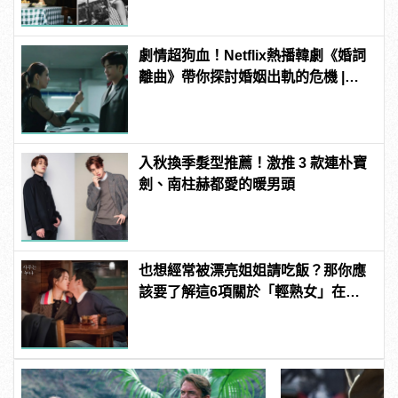
劇情超狗血！Netflix熱播韓劇《婚詞
離曲》帶你探討婚姻出軌的危機 |
manfashion這樣變型男
入秋換季髮型推薦！激推 3 款連朴寶
劍、南柱赫都愛的暖男頭
也想經常被漂亮姐姐請吃飯？那你應
該要了解這6項關於「輕熟女」在想
什麼