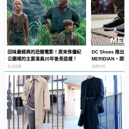
回味最經典的恐龍電影！原來侏儸紀
DC Shoes 推
公園裡的主要演員20年後長這樣！
MERIDIAN，
是自己的移動地圖
生活話題
品牌快訊