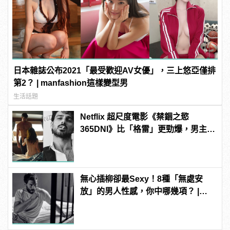
日本雜誌公布2021「最受歡迎AV女優」，三上悠亞僅排
第2？ | manfashion這樣變型男
生活話題
Netflix 超尺度電影《禁錮之慾
365DNI》比「格雷」更勁爆，男主角
帥到逆天！
無心插柳卻最Sexy！8種「無處安
放」的男人性感，你中哪幾項？ |
manfashion這樣變型男