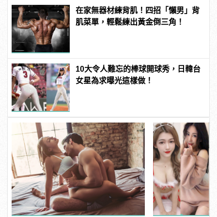
在家無器材練背肌！四招「懶男」背
肌菜單，輕鬆練出黃金倒三角！
10大令人難忘的棒球開球秀，日韓台
女星為求曝光這樣做！