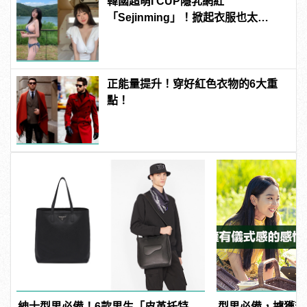
韓國超萌I CUP隱乳網紅
「Sejinming」！掀起衣服也太
「胸」了吧！ | manfashion這樣變型
男
正能量提升！穿好紅色衣物的6大重
點！
紳士型男必備！6款男生「皮革托特
型男必備，擄獲芳