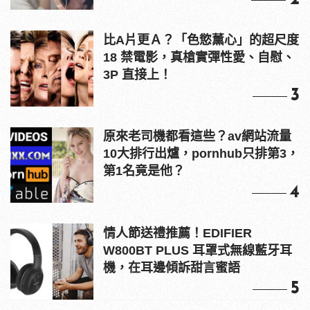
比A片更Ａ？「色慾薰心」的超尺度
18 禁電影，真槍實彈性愛、自慰、
3P 直接上！
3
原來老司機都看這些？av網站流量
10大排行出爐，pornhub只排第3，
第1名竟是他？
4
情人節送禮推薦！EDIFIER
W800BT PLUS 耳罩式無線藍牙耳
機，在耳邊傾訴甜言蜜語
5