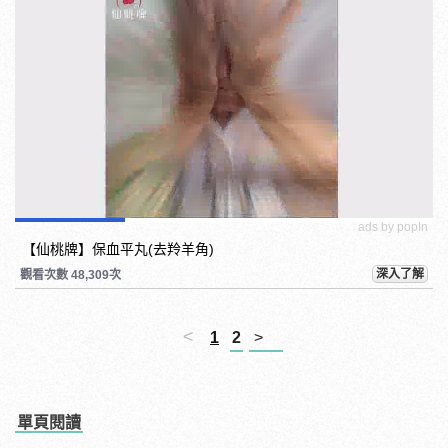
ads by popIn
【仙桃牌】保血平丸(去羚羊角)
深入了解
觀看次數 48,309次
<
1
2
>
單頁閱讀