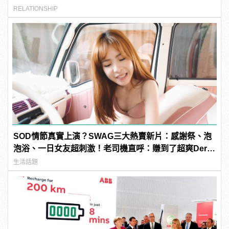
RELATIONSHIP
SOD情節真實上演？SWAG三大熱賣新片：感謝祭、泡
泡浴、一日女友超刺激！老司機直呼：賺到了超爽Der～
| manfashion這樣變型男
生活話題