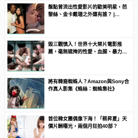
盤點曾流出性愛影片的歐美明星，芭
黎絲、金卡戴珊之外還有誰？ |
manfashion這樣變型男
毀三觀慎入！世界十大禁片電影推
薦，毫無遮掩的性愛、血腥、暴力、
噁心到極致！ | manfashion這樣變型
男
將有韓裔蜘蛛人？Amazon與Sony合
作真人影集《蛛絲：蜘蛛集社》
首位韓女團偶像下海！「蔡昇夏」天
價片酬曝光，兩個月狂拍40部？