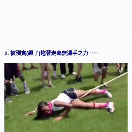
2. 被現實(繩子)拖著走毫無還手之力⋯⋯