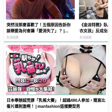
突然沒那麼喜歡了！五個原因告訴你
《金派特務》臥底
談戀愛為何會讓「愛消失了」？ |
衣女孩」反成全場
manfashion這樣變型男
生活話題
生活話題
日本舉辦超荒謬「乳搖大賽」！超過480人參加，簡直比
看片還刺激啊！ | manfashion這樣變型男