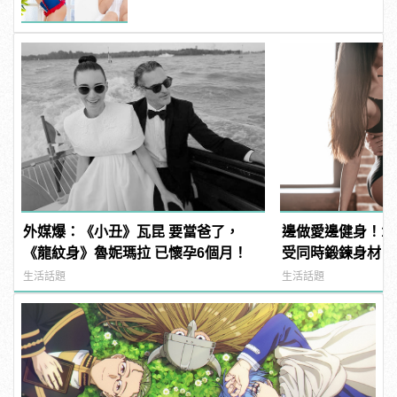
外媒爆：《小丑》瓦昆 要當爸了，
邊做愛邊健身！1
《龍紋身》魯妮瑪拉 已懷孕6個月！
受同時鍛鍊身材
生活話題
生活話題