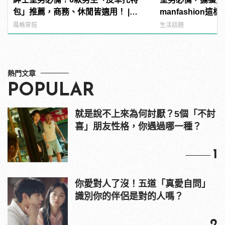
包」推薦，商務、休閒皆適用！ |
manfashion這
manfashion這樣變型男
風格穿搭
生活話題
熱門文章
POPULAR
就是說不上來為何討厭？5個「不討
喜」朋友性格，你遇過哪一種？
1
你愛對人了沒！五道「真愛自問」
識別你的伴侶是對的人嗎？
2