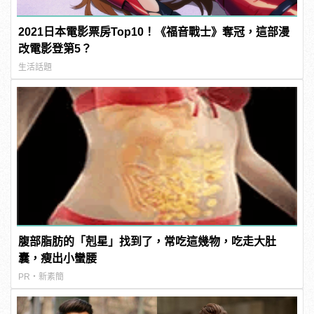
2021日本電影票房Top10！《福音戰士》奪冠，這部漫
改電影登第5？
生活話題
腹部脂肪的「剋星」找到了，常吃這幾物，吃走大肚
囊，瘦出小蠻腰
PR・新素簡