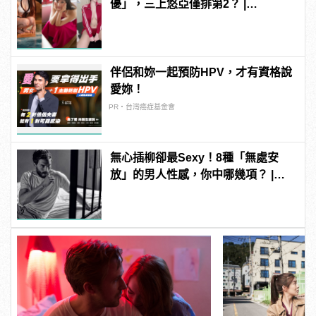
優」，三上悠亞僅排第2？ |
manfashion這樣變型男
伴侶和妳一起預防HPV，才有資格說
愛妳！
PR・台灣癌症基金會
無心插柳卻最Sexy！8種「無處安
放」的男人性感，你中哪幾項？ |
manfashion這樣變型男