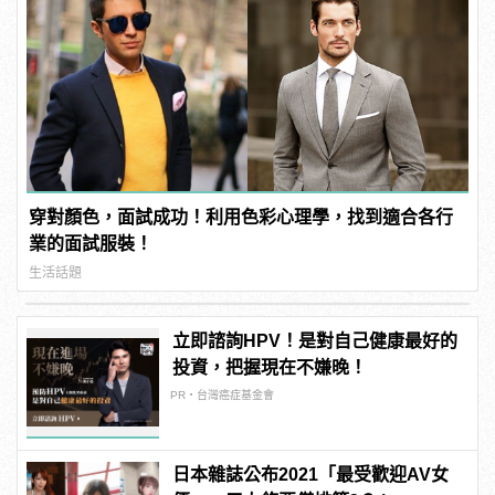
穿對顏色，面試成功！利用色彩心理學，找到適合各行
業的面試服裝！
生活話題
立即諮詢HPV！是對自己健康最好的
投資，把握現在不嫌晚！
PR・台灣癌症基金會
日本雜誌公布2021「最受歡迎AV女