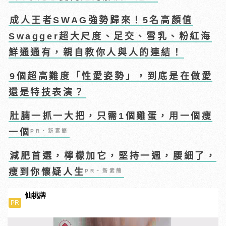
成人王者SWAG強勢歸來！5名高顏值
Swagger超大尺度、足交、雪乳、粉紅海
鮮通通有，親自教你人與人的連結！
9個超高難度「性愛姿勢」，到底是在做愛
還是特技表演？
肚腩一抓一大把，只需1個雞蛋，用一個瘦
一個
PR・新素簡
減肥首選，檸檬加它，堅持一週，腰細了，
瘦到你懷疑人生
PR・新素簡
仙桃牌
PR