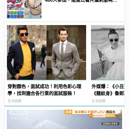
480人參加，簡直比看片還刺激啊！ |
manfashion這樣變型男
穿對顏色，面試成功！利用色彩心理
外媒爆：《小丑》
學，找到適合各行業的面試服裝！
《龍紋身》魯妮瑪
生活話題
生活話題