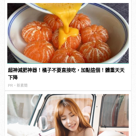
超神減肥神器！橘子不要直接吃，加點這個！體重天天
下降
PR・新素簡