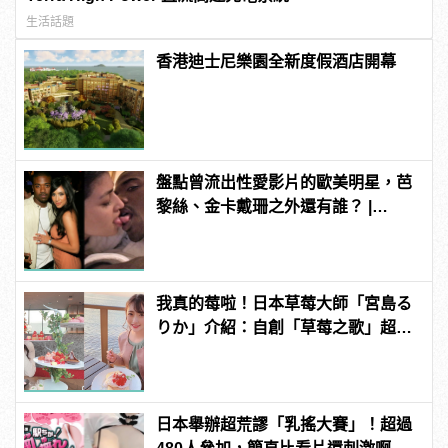
生活話題
香港迪士尼樂園全新度假酒店開幕
盤點曾流出性愛影片的歐美明星，芭
黎絲、金卡戴珊之外還有誰？ |
manfashion這樣變型男
我真的莓啦！日本草莓大師「宮島る
りか」介紹：自創「草莓之歌」超洗
腦？
日本舉辦超荒謬「乳搖大賽」！超過