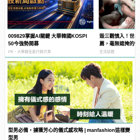
009829掌握AI關鍵 大華韓國KOSPI
毀三觀慎入！世界
50今強勢開募
薦，毫無遮掩的性
噁心到極致！ | ma
PR・大華銀全能行銷方案
生活話題
男
型男必備，擄獲芳心的儀式感攻略 | manfashion這樣變
型男