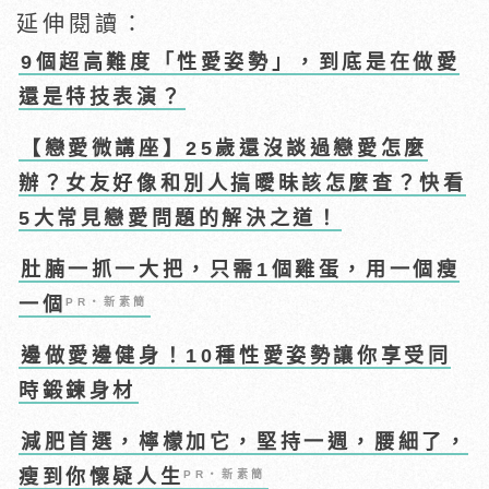
延伸閱讀：
9個超高難度「性愛姿勢」，到底是在做愛
還是特技表演？
【戀愛微講座】25歲還沒談過戀愛怎麼
辦？女友好像和別人搞曖昧該怎麼查？快看
5大常見戀愛問題的解決之道！
肚腩一抓一大把，只需1個雞蛋，用一個瘦
一個
PR・新素簡
邊做愛邊健身！10種性愛姿勢讓你享受同
時鍛鍊身材
減肥首選，檸檬加它，堅持一週，腰細了，
瘦到你懷疑人生
PR・新素簡