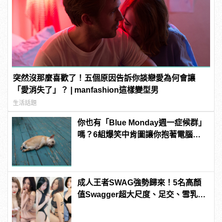
突然沒那麼喜歡了！五個原因告訴你談戀愛為何會讓
「愛消失了」？ | manfashion這樣變型男
生活話題
你也有「Blue Monday週一症候群」
嗎？6組爆笑中肯圖讓你抱著電腦大
吼「這不就是禮拜一的我嗎！」
成人王者SWAG強勢歸來！5名高顏
值Swagger超大尺度、足交、雪乳、
粉紅海鮮通通有，親自教你人與人的
連結！ | manfashion這樣變型男