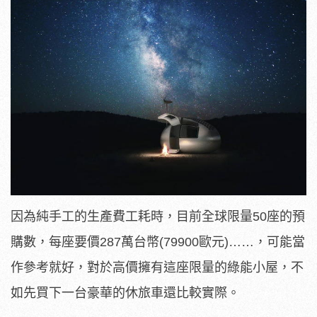
因為純手工的生產費工耗時，目前全球限量50座的預
購數，每座要價287萬台幣(79900歐元)……，可能當
作參考就好，對於高價擁有這座限量的綠能小屋，不
如先買下一台豪華的休旅車還比較實際。