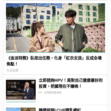
《金派特務》臥底出任務，化身「紅衣女孩」反成全場
焦點！
生活話題
立即諮詢HPV！是對自己健康最好的
投資，把握現在不嫌晚！
PR・台灣癌症基金會
韓國超萌I CUP隱乳網紅