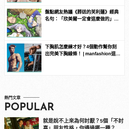
盤點網友熱議《葬送的芙利蓮》經典
名句：「欣美爾一定會這麼做的」超
感動
下胸肌怎麼練才好？4個動作幫你刻
出完美下胸線條！ | manfashion這樣
變型男
熱門文章
POPULAR
就是說不上來為何討厭？5個「不討
喜」朋友性格，你遇過哪一種？