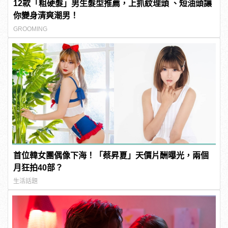
12款「粗硬髮」男生髮型推薦，上抓紋理頭 、短油頭讓
你變身清爽潮男！
GROOMING
首位韓女團偶像下海！「蔡昇夏」天價片酬曝光，兩個
月狂拍40部？
生活話題