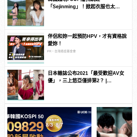
「Sejinming」！掀起衣服也太
「胸」了吧！ | manfashion這樣變型
男
伴侶和妳一起預防HPV，才有資格說
愛妳！
PR・台灣癌症基金會
日本雜誌公布2021「最受歡迎AV女
優」，三上悠亞僅排第2？ |
manfashion這樣變型男