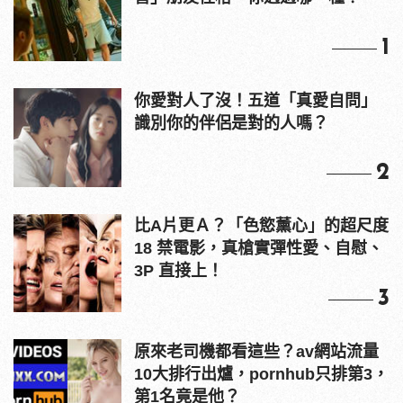
1
你愛對人了沒！五道「真愛自問」
識別你的伴侶是對的人嗎？
2
比A片更Ａ？「色慾薰心」的超尺度
18 禁電影，真槍實彈性愛、自慰、
3P 直接上！
3
原來老司機都看這些？av網站流量
10大排行出爐，pornhub只排第3，
第1名竟是他？