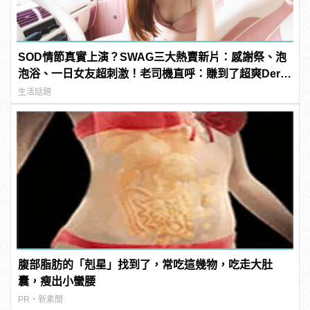
SOD情節真實上演？SWAG三大熱賣新片：感謝祭、泡
泡浴、一日女友超刺激！老司機直呼：賺到了超爽Der～
| manfashion這樣變型男
生活話題
腹部脂肪的「剋星」找到了，常吃這幾物，吃走大肚
囊，瘦出小蠻腰
PR・新素簡