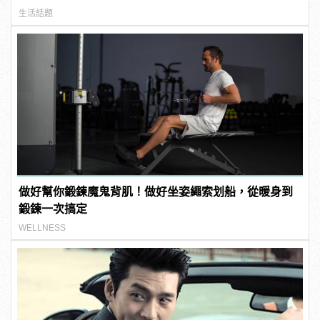
生活話題
做好幫你鍛鍊魔鬼背肌！做好坐姿繩索划船，從暖身到
鍛鍊一次搞定
WELLNESS