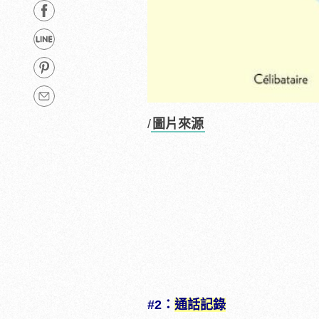
/
圖片來源
#2：
通話記錄