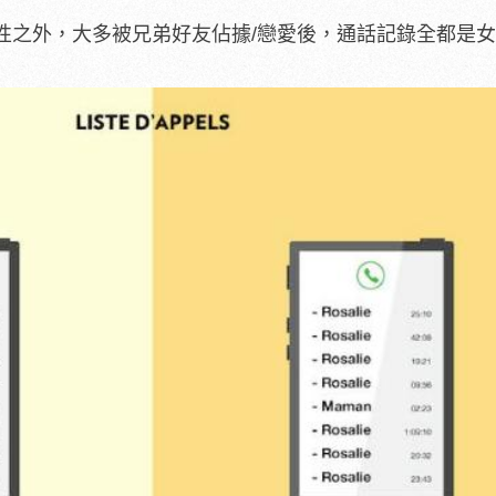
性之外，大多被兄弟好友佔據/戀愛後，通話記錄全都是