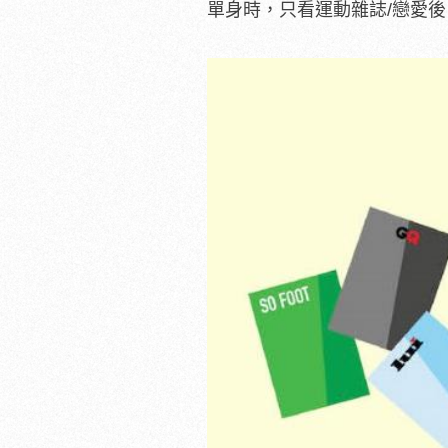
單身時，只看運動雜誌/戀愛