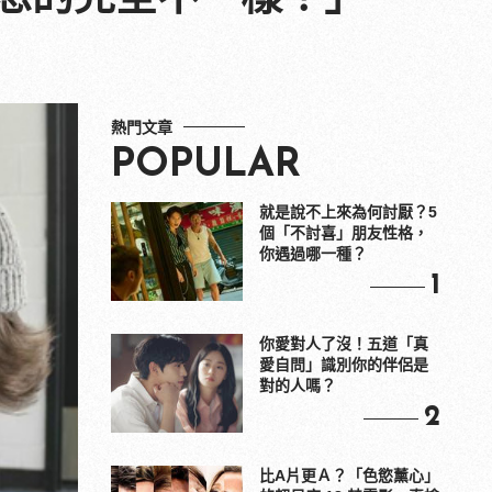
熱門文章
POPULAR
就是說不上來為何討厭？5
個「不討喜」朋友性格，
你遇過哪一種？
1
你愛對人了沒！五道「真
愛自問」識別你的伴侶是
對的人嗎？
2
比A片更Ａ？「色慾薰心」