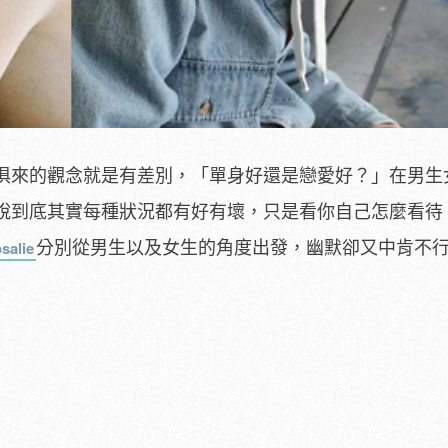
俱來的觀念就是有差別，「單身好還是戀愛好？」在男生
說到底其實每種狀況都有好有壞，只是看你自己怎麼看待
salie
分別從男生以及女生的角度出發，幽默卻又中肯不