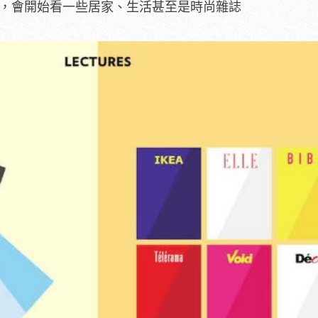
後，會開始看一些居家、生活甚至是時尚雜誌