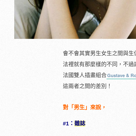
會不會其實男生女生之間與生
法裡就有那麼樣的不同，不過
Gustave & Ro
法國雙人插畫組合
這兩者之間的差別！
對「男生」來說，
#1：
雜誌