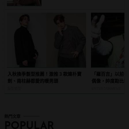
入秋換季髮型推薦！激推 3 款連朴寶
「羅百吉」以前長
劍、南柱赫都愛的暖男頭
偶像，帥度勘比韓
髮型造型
ENTERTAINMENT
熱門文章
POPULAR