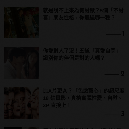
就是說不上來為何討厭？5個「不討
喜」朋友性格，你遇過哪一種？
1
你愛對人了沒！五道「真愛自問」
識別你的伴侶是對的人嗎？
2
比A片更Ａ？「色慾薰心」的超尺度
18 禁電影，真槍實彈性愛、自慰、
3P 直接上！
3