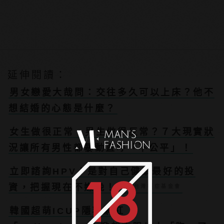
延伸閱讀：
男女戀愛大哉問：交往多久可以上床？他不
想結婚的心態是什麼？
女生做很正常，男生做很反常？７大現實狀
況讓所有男性都暴動直呼「不公平」！
立即諮詢HPV！是對自己健康最好的投
資，把握現在不嫌晚！
PR・台灣癌症基金會
韓國超萌ICUP隱乳網紅