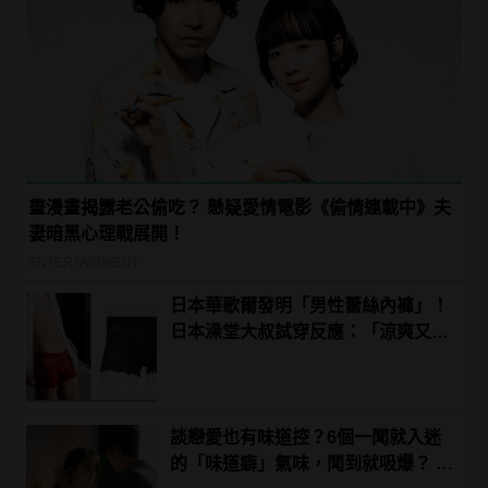
畫漫畫揭露老公偷吃？ 懸疑愛情電影《偷情連載中》夫
妻暗黑心理戰展開！
ENTERTAINMENT
日本華歌爾發明「男性蕾絲內褲」！
日本澡堂大叔試穿反應：「涼爽又透
氣！」
談戀愛也有味道控？6個一聞就入迷
的「味道癖」氣味，聞到就吸爆？ |