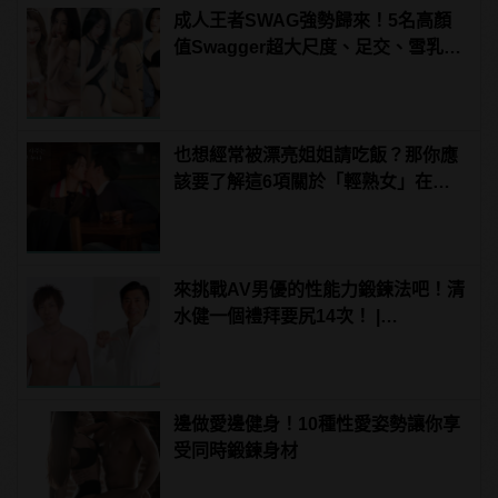
成人王者SWAG強勢歸來！5名高顏
值Swagger超大尺度、足交、雪乳、
粉紅海鮮通通有，親自教你人與人的
連結！ | manfashion這樣變型男
也想經常被漂亮姐姐請吃飯？那你應
該要了解這6項關於「輕熟女」在想
什麼
來挑戰AV男優的性能力鍛鍊法吧！清
水健一個禮拜要尻14次！ |
manfashion這樣變型男
邊做愛邊健身！10種性愛姿勢讓你享
受同時鍛鍊身材