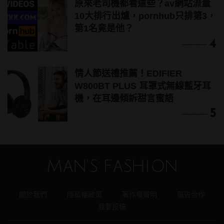
原來老司機都看這些？av網站流量
10大排行出爐，pornhub只排第3，
第1名竟是他？
4
情人節送禮推薦！EDIFIER
W800BT PLUS 耳罩式無線藍牙耳
機，在耳邊傾訴甜言蜜語
5
關於我們
隱私權政策
著作權聲明
廣告合作
我要投稿