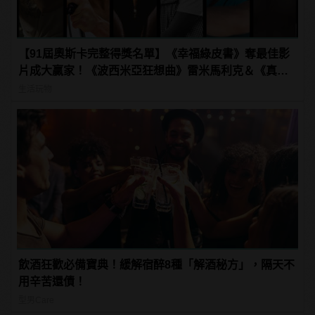
【91屆奧斯卡完整得獎名單】《幸福綠皮書》奪最佳影
片成大贏家！《波西米亞狂想曲》雷米馬利克＆《真
寵》奧莉薇亞柯爾曼封影帝影后！
生活玩物
飲酒狂歡必備寶典！緩解宿醉8種「解酒秘方」，隔天不
用辛苦還債！
型男Care