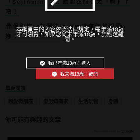
「Sejinming」！掀起衣服也太「胸」了
吧！
伴侶和妳一起預防HPV，才有資格說愛
本網頁中的內容依照法律規定，需年滿18歲
才可瀏覽，如果您尚未年滿18歲，請點選離
妳！
PR・台灣癌症基金會
開。
<
1
2
>
我已年滿18歲！進入
我未滿18歲！離開
單頁閱讀
戀愛微講座
型男知識家
生活玩物
身體
你可能有興趣的文章
Recommended by