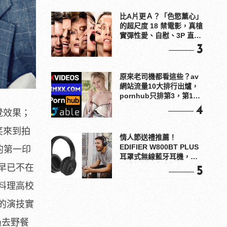
比A片更Ａ？「色慾薰心」
的超尺度 18 禁電影，真槍
實彈性愛、自慰、3P 直接
上！
3
原來老司機都看這些？av
網站流量10大排行出爐，
pornhub只排第3，第1名
竟是他？
4
覺效果；
笑來到拍
情人節送禮推薦！
EDIFIER W800BT PLUS
的第一印
耳罩式無線藍牙耳機，在
耳邊傾訴甜言蜜語
早已不在
5
料理高校
的演技實
過去野餐