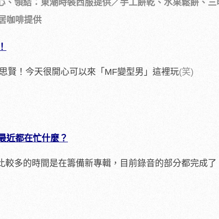
心、領結：東潮時裝西服提供／手工餅乾、水果鬆餅、三
居咖啡提供
！
吳思賢！今天很開心可以來「MF變型男」這裡玩
(笑)
最近都在忙什麼？
比較多的時間是在籌備新專輯，目前錄音的部分都完成了