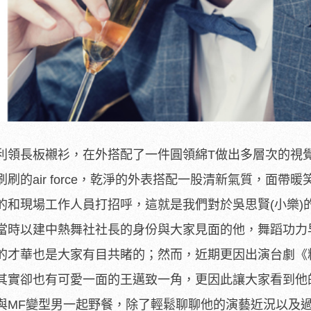
利領長板襯衫，在外搭配了一件圓領綿T做出多層次的視
的air force，乾淨的外表搭配一股清新氣質，面帶暖
的和現場工作人員打招呼，這就是我們對於吳思賢(小樂)
當時以建中熱舞社社長的身份與大家見面的他，舞蹈功力
的才華也是大家有目共睹的；然而，近期更因出演台劇《
其實卻也有可愛一面的王邁致一角，更因此讓大家看到他
與MF變型男一起野餐，除了輕鬆聊聊他的演藝近況以及