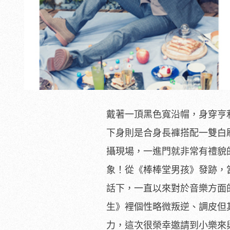
戴著一頂黑色寬沿帽，身穿亨
下身則是合身長褲搭配一雙白刷刷
攝現場，一進門就非常有禮貌
象！從《棒棒堂男孩》發跡，
話下，一直以來對於音樂方面
生》裡個性略微叛逆、調皮但
力，這次很榮幸邀請到小樂來