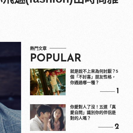
熱門文章
POPULAR
就是說不上來為何討厭？5
個「不討喜」朋友性格，
你遇過哪一種？
1
你愛對人了沒！五道「真
愛自問」識別你的伴侶是
對的人嗎？
2