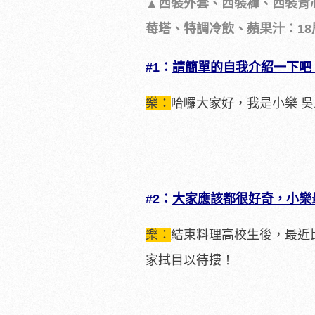
▲西裝外套、西裝褲、西裝背
莓塔、特調冷飲、蘋果汁：18
#1：
請簡單的自我介紹一下吧
樂：
哈囉大家好，我是小樂 
#2：
大家應該都很好奇，小樂
樂：
結束料理高校生後，最近
家拭目以待摟！