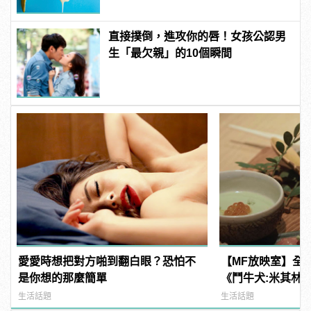
直接撲倒，進攻你的唇！女孩公認男
生「最欠親」的10個瞬間
愛愛時想把對方啪到翻白眼？恐怕不
【MF放映室】全
是你想的那麼簡單
《鬥牛犬:米其林
揭秘
生活話題
生活話題