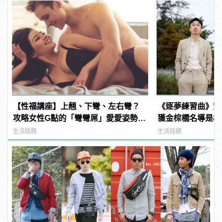
【性福講座】上翹、下彎、左右彎？
《逐夢練習曲》空
攻略女性G點的「彎彎屌」愛愛姿勢推
獲金棕櫚名導是枝
薦！ | manfashion這樣變型男
生活話題
生活話題