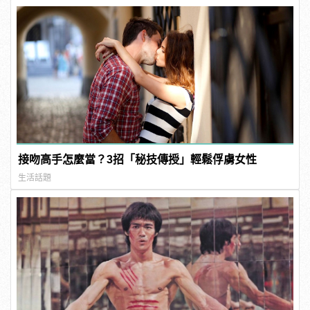
接吻高手怎麼當？3招「秘技傳授」輕鬆俘虜女性
生活話題