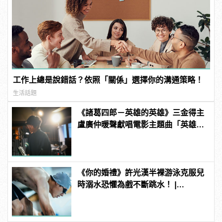
工作上總是說錯話？依照「關係」選擇你的溝通策略！
生活話題
《諸葛四郎－英雄的英雄》三金得主
盧廣仲暖聲獻唱電影主題曲「英雄」
逼哭眾人 | manfashion這樣變型男
《你的婚禮》許光漢半裸游泳克服兒
時溺水恐懼為戲不斷跳水！ |
manfashion這樣變型男