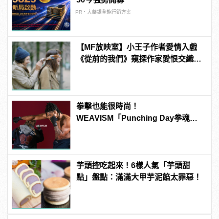
PR・大華銀全能行銷方案
【MF放映室】小王子作者愛情入戲
《從前的我們》窺探作家愛恨交織的
感情世界
拳擊也能很時尚！
WEAVISM「Punching Day拳魂」
系列掌握潮流主導拳
芋頭控吃起來！6樣人氣「芋頭甜
點」盤點：滿滿大甲芋泥餡太罪惡！