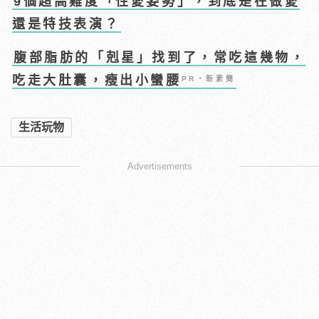
9個超高難度「性愛姿勢」，到底是在做愛
還是特技表演？
腹部脂肪的「剋星」找到了，常吃這幾物，
吃走大肚囊，瘦出小蠻腰
PR・新素簡
生活玩物
Advertisements