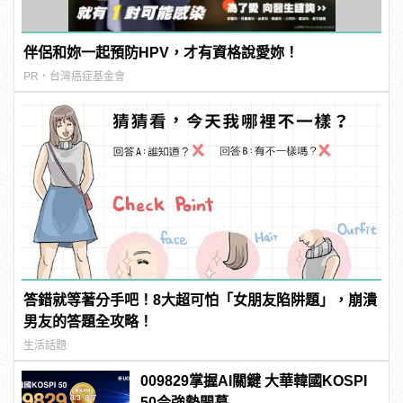
伴侶和妳一起預防HPV，才有資格說愛妳！
PR・台灣癌症基金會
答錯就等著分手吧！8大超可怕「女朋友陷阱題」，崩潰
男友的答題全攻略！
生活話題
009829掌握AI關鍵 大華韓國KOSPI
50今強勢開募