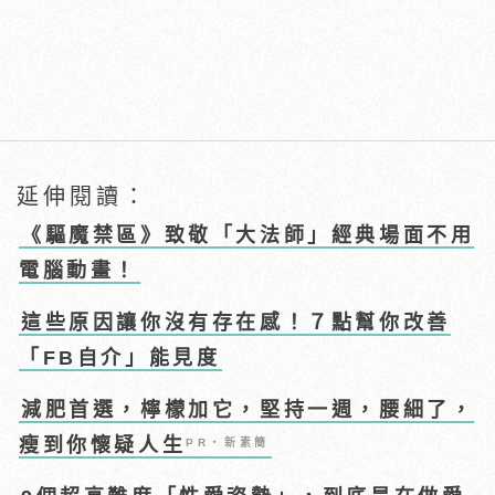
延伸閱讀：
《驅魔禁區》致敬「大法師」經典場面不用
電腦動畫！
這些原因讓你沒有存在感！７點幫你改善
「FB自介」能見度
減肥首選，檸檬加它，堅持一週，腰細了，
瘦到你懷疑人生
PR・新素簡