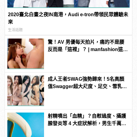
2020臺北白晝之夜IN南港，Audi e-tron帶領民眾體驗未
來
生活話題
驚！AV 男優每天拍片，痛的不是腰
反而是「這裡」？ | manfashion這樣
變型男
成人王者SWAG強勢歸來！5名高顏
值Swagger超大尺度、足交、雪乳、
粉紅海鮮通通有，親自教你人與人的
連結！ | manfashion這樣變型男
射精噴出「血精」？自慰過度、攝護
腺發炎等 4 大症狀解析，男生千萬要
注意！