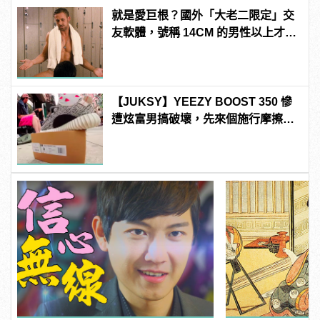
就是愛巨根？國外「大老二限定」交
友軟體，號稱 14CM 的男性以上才給
過？
【JUKSY】YEEZY BOOST 350 慘
遭炫富男搞破壞，先來個施行摩擦之
後再把它們給...