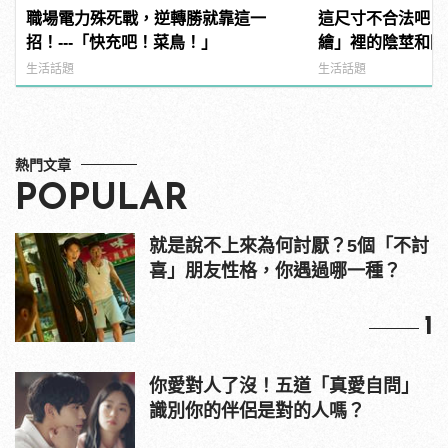
職場電力殊死戰，逆轉勝就靠這一
這尺寸不合法吧？
招！---「快充吧！菜鳥！」
繪」裡的陰莖和陰
生活話題
生活話題
熱門文章
POPULAR
就是說不上來為何討厭？5個「不討
喜」朋友性格，你遇過哪一種？
1
你愛對人了沒！五道「真愛自問」
識別你的伴侶是對的人嗎？