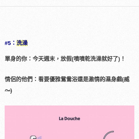
#5：
洗澡
單身的你：今天週末，放假(噴噴乾洗澡就好了)！
情侶的他們：看要優雅鴛鴦浴還是
激情的濕身戲(威
～)