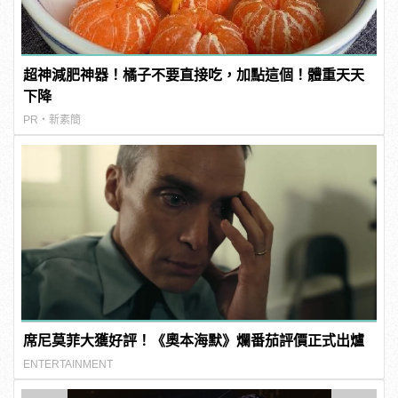
超神減肥神器！橘子不要直接吃，加點這個！體重天天
下降
PR・新素簡
席尼莫菲大獲好評！《奧本海默》爛番茄評價正式出爐
ENTERTAINMENT