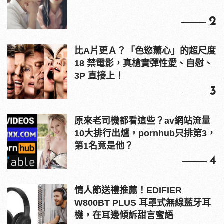
2
比A片更Ａ？「色慾薰心」的超尺度
18 禁電影，真槍實彈性愛、自慰、
3P 直接上！
3
原來老司機都看這些？av網站流量
10大排行出爐，pornhub只排第3，
第1名竟是他？
4
情人節送禮推薦！EDIFIER
W800BT PLUS 耳罩式無線藍牙耳
機，在耳邊傾訴甜言蜜語