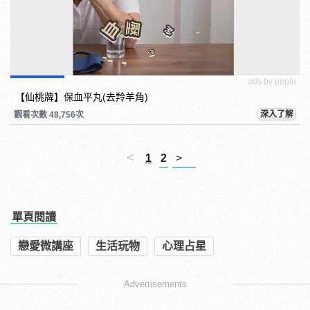
ads by popIn
【仙桃牌】保血平丸(去羚羊角)
深入了解
觀看次數 48,756次
<
1
2
>
單頁閱讀
戀愛微講座
生活玩物
心理占星
Advertisements