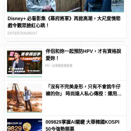
Disney+ 必看影集《幕府將軍》再掀高潮，大尺度情慾
戲令觀眾臉紅心跳！
ENTERTAINMENT
伴侶和妳一起預防HPV，才有資格說
愛妳！
PR・台灣癌症基金會
「沒有不完美身形，只有不會挑牛仔
褲的你」 時尚達人私心傳授：運用
Taper褲穿出爆表街頭潮味！
009829掌握AI關鍵 大華韓國KOSPI
50今強勢開募