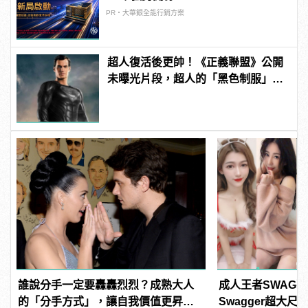
PR・大華銀全能行銷方案
超人復活後更帥！《正義聯盟》公開
未曝光片段，超人的「黑色制服」首
曝光！ | manfashion這樣變型男
誰說分手一定要轟轟烈烈？成熟大人
成人王者SWAG
的「分手方式」，讓自我價值更昇
Swagger超大