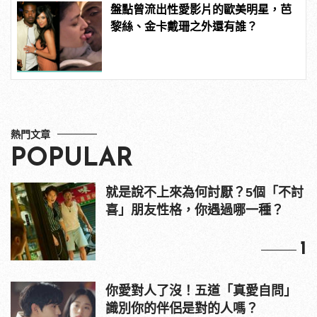
盤點曾流出性愛影片的歐美明星，芭
黎絲、金卡戴珊之外還有誰？
熱門文章
POPULAR
就是說不上來為何討厭？5個「不討
喜」朋友性格，你遇過哪一種？
1
你愛對人了沒！五道「真愛自問」
識別你的伴侶是對的人嗎？