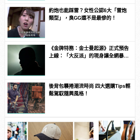
約炮也能踩雷？女性公認6大「雷炮
類型」，臭GG還不是最慘的！
《金牌特務：金士曼起源》正式預告
上線：「大反派」的現身讓全網暴
動！
後背包襲捲潮流時尚 四大選購Tips輕
鬆駕馭隨興風格！