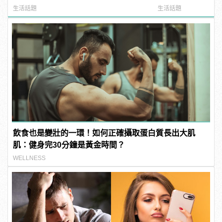
華！
紅海鮮通通有，親
生活話題
生活話題
結！ | manfash
飲食也是變壯的一環！如何正確攝取蛋白質長出大肌
肌：健身完30分鐘是黃金時間？
WELLNESS