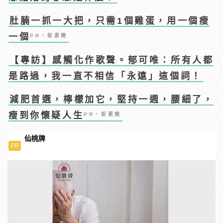
肚腩一抓一大把，只需1個雞蛋，用一個瘦
一個
PR・新素簡
【專訪】感觸化作歌聲。郁可唯：所有人都
是路過，我一直不相信「永遠」這個詞！
減肥首選，檸檬加它，堅持一週，腰細了，
瘦到你懷疑人生
PR・新素簡
仙桃牌
PR