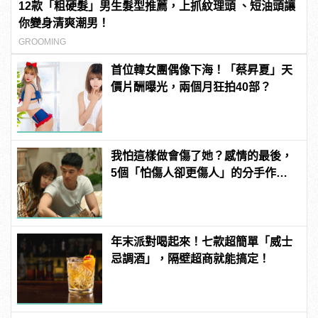
12款「粗硬髮」男生髮型推薦，上抓紋理頭 、短油頭讓
你變身清爽潮男！
GROOMING
首位韓女團偶像下海！「蔡昇夏」天
價片酬曝光，兩個月狂拍40部？
我怕這樣做會傷了她？感情的最後，
5個「怕傷人卻更傷人」的分手作為 |
manfashion這樣變型男
年末派對喝起來！七款超簡單「威士
忌調酒」，隔壁超商就能搞定！