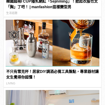
韓國超萌I CUP隱乳網紅「Sejinming」！掀起衣服也太
「胸」了吧！ | manfashion這樣變型男
生活話題
不只有雪克杯！居家DIY調酒必備工具盤點，專業器材讓
女生覺得你超懂！
LIVING