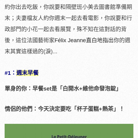
約你出去吃飯，你說要和隔壁班小美去圖書館準備期
末；夫妻檔友人約你週末一起去看電影，你說要和行
政部門的小花一起去看展覽，殊不知在這對話的背
後，這位法國藝術家
Félix Jeanne直白地指出
你的週
末其實這樣過的(淚)...
#1：
週末早餐
單身的你：早餐set是「白開水+維他命發泡錠」
情侶的他們：今天決定要吃「杯子蛋糕+熱茶」！