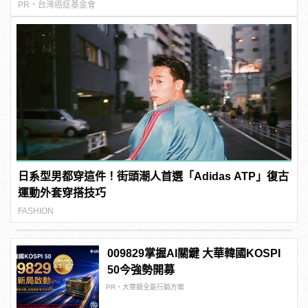
PR・台灣癌症基金會
日系型男都穿這件！街頭潮人首選「Adidas ATP」復古
運動外套穿搭技巧
FASHION
009829掌握AI關鍵 大華韓國KOSPI
50今強勢開募
PR・大華銀全能行銷方案