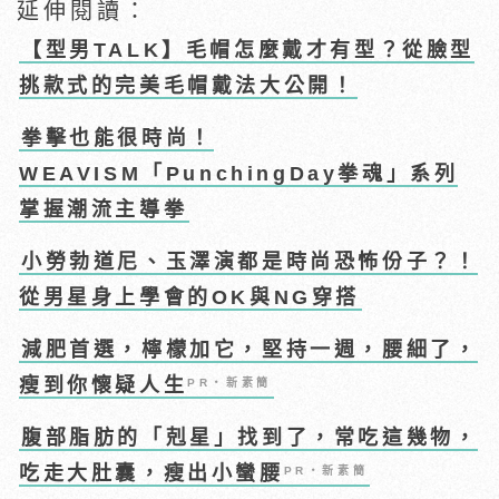
延伸閱讀：
【型男TALK】毛帽怎麼戴才有型？從臉型
挑款式的完美毛帽戴法大公開！
拳擊也能很時尚！
WEAVISM「PunchingDay拳魂」系列
掌握潮流主導拳
小勞勃道尼、玉澤演都是時尚恐怖份子？！
從男星身上學會的OK與NG穿搭
減肥首選，檸檬加它，堅持一週，腰細了，
瘦到你懷疑人生
PR・新素簡
腹部脂肪的「剋星」找到了，常吃這幾物，
吃走大肚囊，瘦出小蠻腰
PR・新素簡