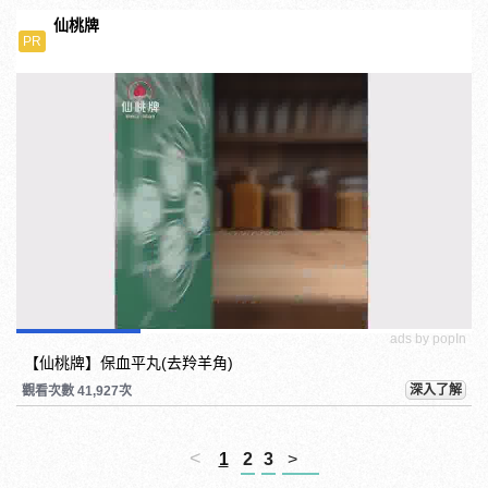
仙桃牌
PR
ads by popIn
【仙桃牌】保血平丸(去羚羊角)
深入了解
觀看次數 41,927次
<
1
2
3
>