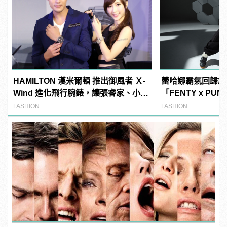
HAMILTON 漢米爾頓 推出御風者 Ｘ-
蕾哈娜霸氣回歸創
Wind 進化飛行腕錶，讓張睿家、小茉
「FENTY x PUM
莉帶你一起遨遊天際！
限量發售
FASHION
FASHION