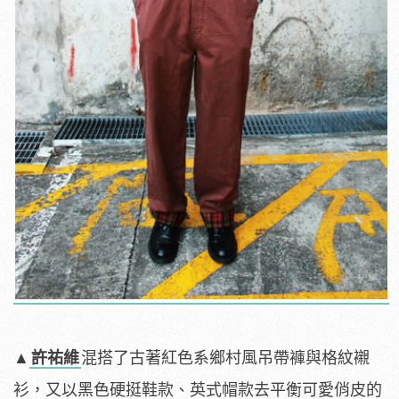
​
▲
許祐維
混搭了古著紅色系鄉村風吊帶褲與格紋襯
衫，又以黑色硬挺鞋款、英式帽款去平衡可愛俏皮的