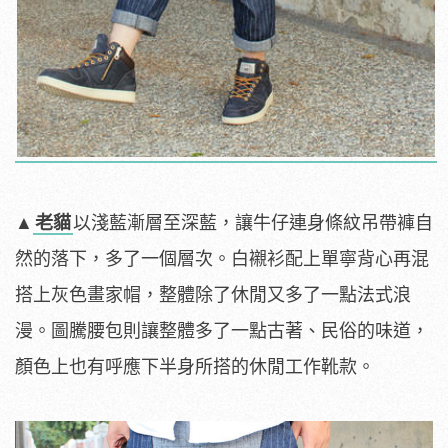
▲
老貓
以淺藍漸層至深藍，讓牛仔連身條紋吊帶褲自
然的落下，多了一個層次。白襯衫配上單寧背心再混
搭上灰色畫家帽，整體除了休閒又多了一點法式浪
漫。圖騰腰包則讓整體多了一點古著、民俗的味道，
顏色上也有呼應下半身所搭的休閒工作靴款。
​