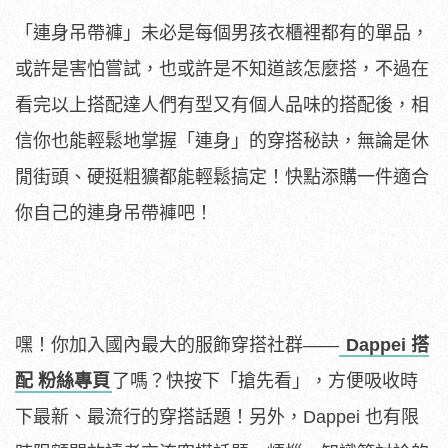
「連身吊帶褲」未必是每個男孩衣櫃裡都有的單品，
或許是害怕嘗試，也或許是不知道該怎麼搭，不過在
看完以上搭配達人們有型又有個人品味的搭配後，相
信你也能輕鬆地掌握​「連身」的穿搭秘訣，無論是休
閒街頭、硬挺粗獷都能輕鬆搞定！快點添購一件適合
你自己的連身吊帶褲吧！
嘿！你加入國內最大的服飾穿搭社群——
Dappei 搭
配 粉絲專頁
了嗎？快按下「搶先看」，方便吸收時
下最新、最流行的穿搭話題！另外，Dappei 也有限