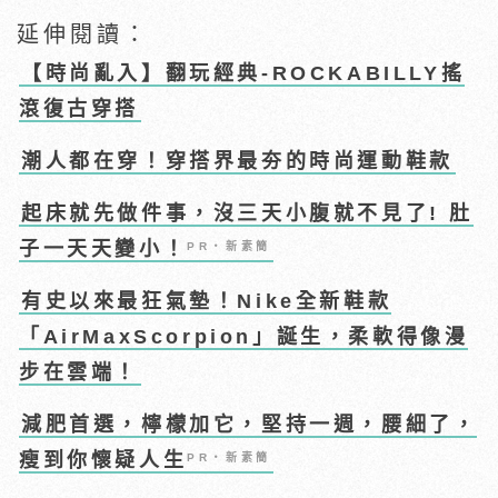
延伸閱讀：
【時尚亂入】翻玩經典-ROCKABILLY搖
滾復古穿搭
潮人都在穿！穿搭界最夯的時尚運動鞋款
起床就先做件事，沒三天小腹就不見了! 肚
子一天天變小！
PR・新素簡
有史以來最狂氣墊！Nike全新鞋款
「AirMaxScorpion」誕生，柔軟得像漫
步在雲端！
減肥首選，檸檬加它，堅持一週，腰細了，
瘦到你懷疑人生
PR・新素簡