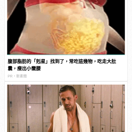
腹部脂肪的「剋星」找到了，常吃這幾物，吃走大肚
囊，瘦出小蠻腰
PR・新素簡