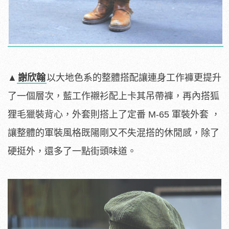
​
▲
謝欣翰
以
大地色系的整體搭配
讓連身工作褲更提升
了一個層次，藍工作襯衫配上卡其吊帶褲，再內搭狐
狸毛獵裝背心，外套則搭上了定番 M-65 軍裝外套 ，
讓整體的軍裝風格既陽剛又不失混搭的休閒感，除了
硬挺外，還多了一點街頭味道。
​