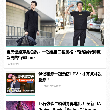
夏天也能穿黑色系，一起混搭三種風格，輕鬆展現帥氣
型男的街頭Look
FASHION
伴侶和妳一起預防HPV，才有資格說
愛妳！
PR・台灣癌症基金會
巨石強森牛頭刺青再進化！ 全新 UA
Project Rock「Badge Of Honor」