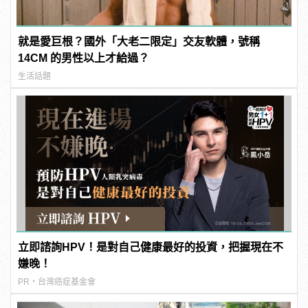
就是愛巨根？國外「大老二限定」交友軟體，號稱
14CM 的男性以上才給過？
生活話題
立即諮詢HPV！是對自己健康最好的投資，把握現在不
嫌晚！
PR・台灣癌症基金會