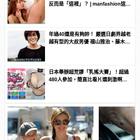
反而是「這裡」？ | manfashion這樣
變型男
年過40還是有夠帥！ 嚴選日劇界越老
越有型的大叔男優 福山雅治、藤木直
人從那些年帥到這些年！
日本舉辦超荒謬「乳搖大賽」！超過
480人參加，簡直比看片還刺激啊！ |
manfashion這樣變型男