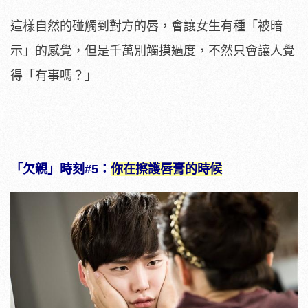
這樣自然的碰觸到對方的唇，會讓女生有種「被暗
示」的感覺，但是千萬別觸摸過度，不然只會讓人覺
得「有事嗎？」
「欠親」時刻#5：
你在擦護唇膏的時候