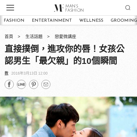
FASHION
ENTERTAINMENT
WELLNESS
GROOMING
首頁
生活話題
戀愛微講座
直接撲倒，進攻你的唇！女孩公
認男生「最欠親」的10個瞬間
教
2016年3月13日 12:00