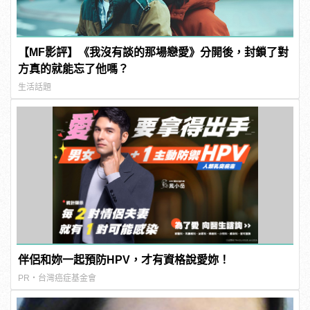
【MF影評】《我沒有談的那場戀愛》分開後，封鎖了對
方真的就能忘了他嗎？
生活話題
伴侶和妳一起預防HPV，才有資格說愛妳！
PR・台灣癌症基金會