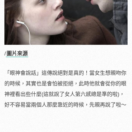
/
圖片來源
「眼神會說話」這傳說絕對是真的！當女生想親吻你
的時候，其實也是會怕被拒絕，此時他就會從你的眼
神裡看出些什麼(這就說了女人第六感總是準的啦)，
好不容易當兩個人那麼靠近的時候，先親再說了啦～