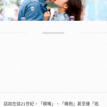
Advertisements
話說在這21世紀，「親嘴」、「擁抱」甚至連「追