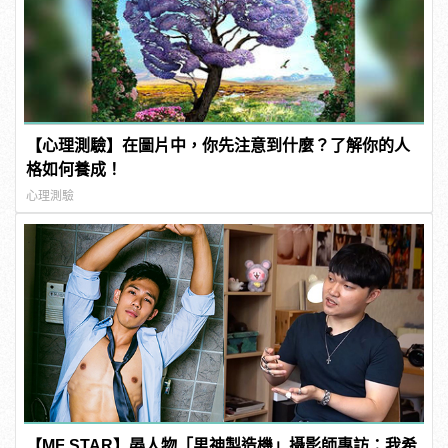
【心理測驗】在圖片中，你先注意到什麼？了解你的人
格如何養成！
心理測驗
【MF STAR】晏人物「男神製造機」攝影師專訪：我希