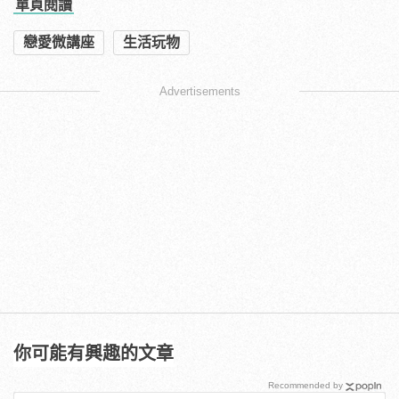
單頁閱讀
戀愛微講座
生活玩物
Advertisements
你可能有興趣的文章
Recommended by