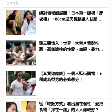
生活話題
絕對領域超展開！日本第一腿模「彦
坂櫻」，88cm逆天長腿讓人甘願拜
倒她腿下啊！ | manfashion這樣變型
男
毀三觀慎入！世界十大禁片電影推
薦，毫無遮掩的性愛、血腥、暴力、
噁心到極致！
【其實你應該】一個人逛街購物！五
種成為型男的必修學分！
從「吃飯方式」看出潛在個性！愛把
食物「拌在一起」的人人緣較好？快