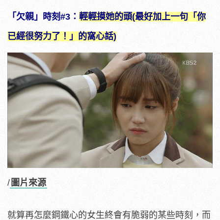
「欠親」時刻#3：
輕輕摸她的頭(最好加上一句「你
已經很努力了！」的窩心話)
/
圖片來源
就算再怎麼鋼鐵心的女生終會有脆弱的某些時刻，而