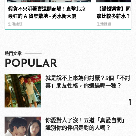
假貨不只明著賣還開商場！直擊北京
【編輯選書】同樣
最狂的 A 貨集散地 - 秀水街大廈
拿比較多薪水？因
「這個」的能力！
生活話題
生活話題
熱門文章
POPULAR
就是說不上來為何討厭？5個「不討
喜」朋友性格，你遇過哪一種？
1
你愛對人了沒！五道「真愛自問」
識別你的伴侶是對的人嗎？