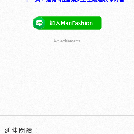
Advertisements
延伸閱讀：