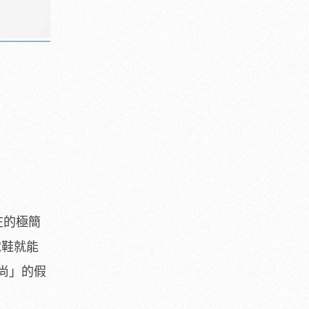
在的極簡
球鞋就能
尚」的假