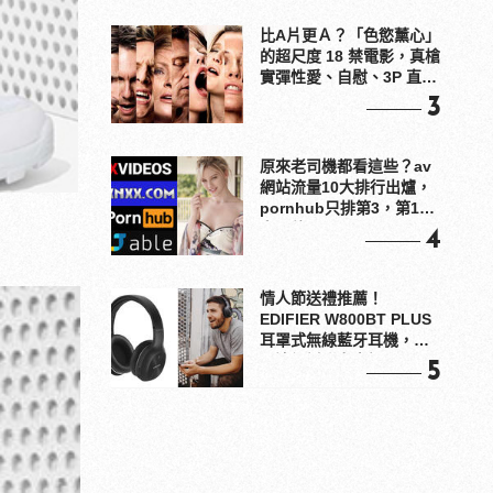
比A片更Ａ？「色慾薰心」
的超尺度 18 禁電影，真槍
實彈性愛、自慰、3P 直接
上！
3
原來老司機都看這些？av
網站流量10大排行出爐，
pornhub只排第3，第1名
竟是他？
4
情人節送禮推薦！
EDIFIER W800BT PLUS
耳罩式無線藍牙耳機，在
耳邊傾訴甜言蜜語
5