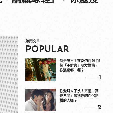
熱門文章
POPULAR
就是說不上來為何討厭？5
個「不討喜」朋友性格，
你遇過哪一種？
1
你愛對人了沒！五道「真
愛自問」識別你的伴侶是
對的人嗎？
2