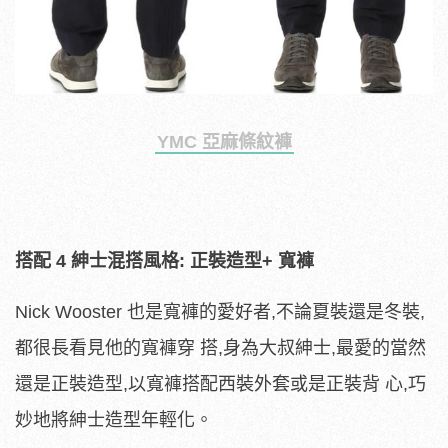
YMC 亞麻條紋褲
搭配 4 紳士混搭風格: 正裝造型+ 寬褲
Nick Wooster 也是寬褲的愛好者,不論夏裝還是冬裝,
都很長看見他的寬褲穿 搭,身為大叔紳士,最愛的當然
還是正裝造型,以寬褲搭配西裝外套或是正裝背 心,巧
妙地將紳士造型年輕化。