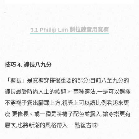
3.1 Phillip Lim 側拉鍊實用寬褲
技巧 4. 褲長八九分
「褲長」是寬褲穿搭很重要的部分!目前八至九分的
褲長最受時尚人士的歡迎。 兩種穿法,一是可以選擇
不穿襪子露出腳踝上方,視覺上可以讓比例看起來更
瘦 更修長。或一種是將襪子配色並露入,讓穿搭更有
層次,也將新潮的風格帶入一 點復古味!