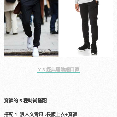
Y-3 經典運動縮口褲
寬褲的 5 種時尚搭配
搭配 1 浪人文青風 :長版上衣+寬褲