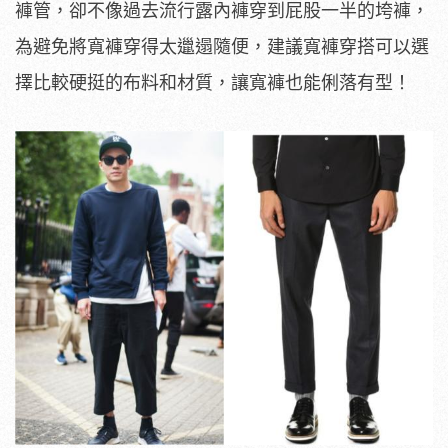
褲管，卻不像過去流行露內褲穿到屁股一半的垮褲，
為避免將寬褲穿得太邋遢隨便，建議寬褲穿搭可以選
擇比較硬挺的布料和材質，讓寬褲也能俐落有型！