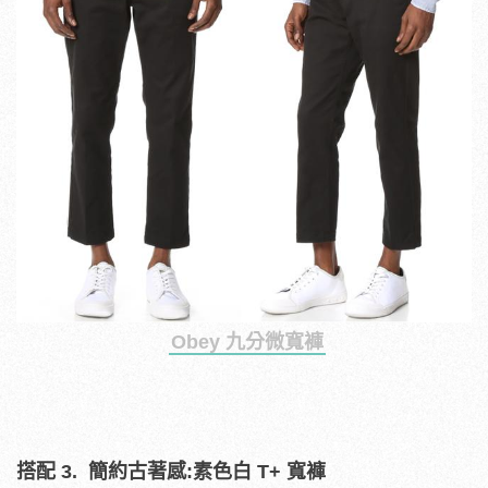
Obey 九分微寬褲
搭配 3. 簡約古著感:素色白 T+ 寬褲