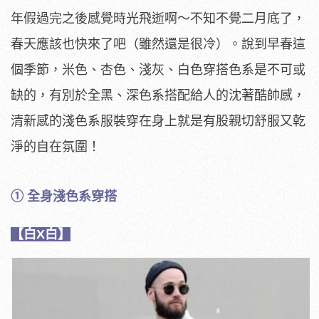
年假過完之後感覺時光飛逝啊～不知不覺二月底了，
春天應該也快來了吧（雖然還是很冷）。說到早春這
個季節，米色、杏色、淺灰、白色穿搭色系是不可或
缺的，有別於全黑、深色系搭配給人的沈著酷帥感，
清新感的淺色系服裝穿在身上就是有股親切舒服又乾
淨的自在氛圍！
① 全身淺色系穿搭
【白X白】