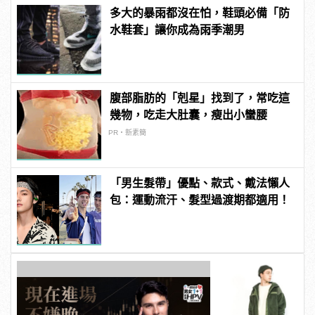
多大的暴雨都沒在怕，鞋頭必備「防
水鞋套」讓你成為雨季潮男
腹部脂肪的「剋星」找到了，常吃這
幾物，吃走大肚囊，瘦出小蠻腰
PR・新素簡
「男生髮帶」優點、款式、戴法懶人
包：運動流汗、髮型過渡期都適用！