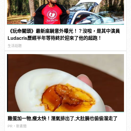
《玩命關頭》最新座騎意外曝光！？沒啦，是其中演員
Ludacris歷經半年等待終於迎來了他的超跑！
生活話題
雞蛋加一物,瘦太快！溼氣排出了,大肚腩也偷偷溜走了
PR・新素簡