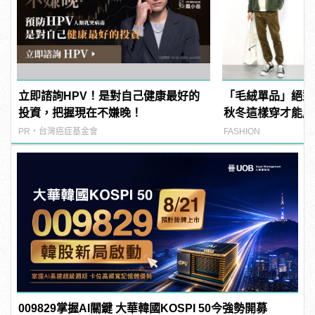
立即諮詢HPV！是對自己健康最好的
「毛絨單品」絕對
投資，把握現在不嫌晚！
秋冬這樣穿才能成
男」
PR・台灣癌症基金會
FASHION
009829掌握AI關鍵 大華韓國KOSPI 50今強勢開募