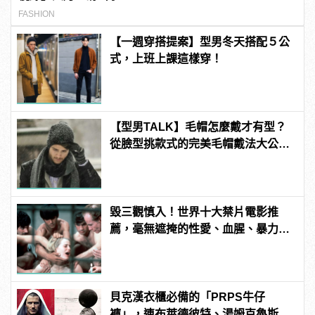
FASHION
【一週穿搭提案】型男冬天搭配５公
式，上班上課這樣穿！
【型男TALK】毛帽怎麼戴才有型？
從臉型挑款式的完美毛帽戴法大公
開！
毀三觀慎入！世界十大禁片電影推
薦，毫無遮掩的性愛、血腥、暴力、
噁心到極致！
貝克漢衣櫃必備的「PRPS牛仔
褲」，連布萊德彼特、湯姆克魯斯等