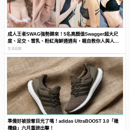
成人王者SWAG強勢歸來！5名高顏值Swagger超大尺
度、足交、雪乳、粉紅海鮮通通有，親自教你人與人的
連結！ | manfashion這樣變型男
生活話題
準備好被掠奪目光了嗎！adidas UltraBOOST 3.0「橄
欖綠」六月重磅出擊！