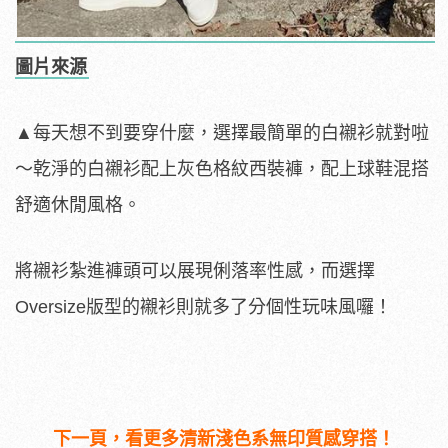
圖片來源
▲每天想不到要穿什麼，選擇最簡單的白襯衫就對啦
～乾淨的白襯衫配上灰色格紋西裝褲，配上球鞋混搭
舒適休閒風格。
將襯衫紮進褲頭可以展現俐落率性感，而選擇
Oversize版型的襯衫則就多了分個性玩味風囉！
下一頁，看更多清新淺色系無印質感穿搭！