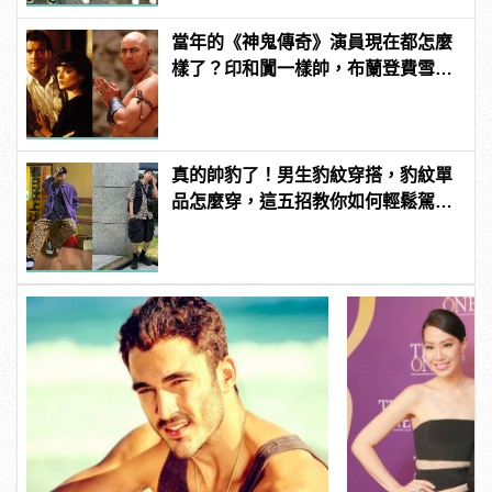
當年的《神鬼傳奇》演員現在都怎麼
樣了？印和闐一樣帥，布蘭登費雪大
發福！
真的帥豹了！男生豹紋穿搭，豹紋單
品怎麼穿，這五招教你如何輕鬆駕
馭！