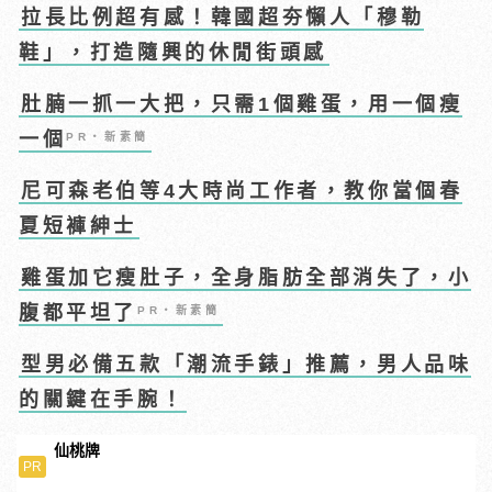
拉長比例超有感！韓國超夯懶人「穆勒
鞋」，打造隨興的休閒街頭感
肚腩一抓一大把，只需1個雞蛋，用一個瘦
一個
PR・新素簡
尼可森老伯等4大時尚工作者，教你當個春
夏短褲紳士
雞蛋加它瘦肚子，全身脂肪全部消失了，小
腹都平坦了
PR・新素簡
型男必備五款「潮流手錶」推薦，男人品味
的關鍵在手腕！
仙桃牌
PR