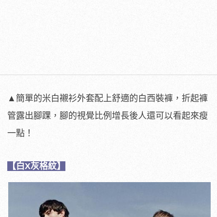
▲簡單的米白襯衫外套配上舒適的白西裝褲，折起褲
管露出腳踝，腳的視覺比例增長後人還可以看起來瘦
一點！
【白X灰格紋】