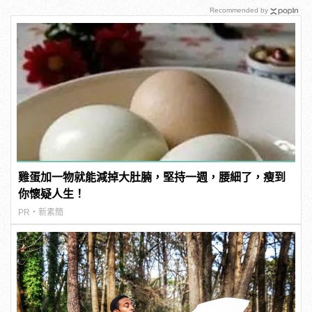
Recommended by
雞蛋加一物就能減掉大肚腩，堅持一週，腰細了，瘦到
你懷疑人生！
PR・新素簡