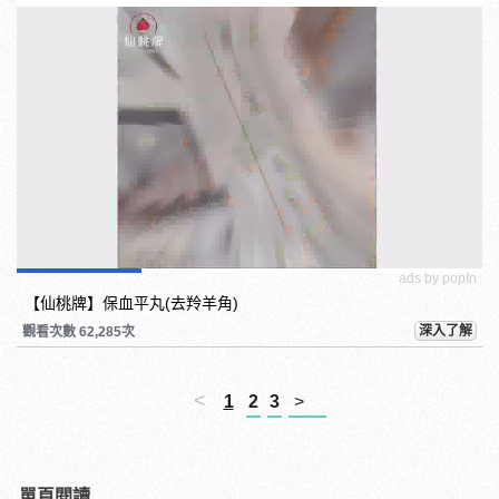
ads by popIn
【仙桃牌】保血平丸(去羚羊角)
深入了解
觀看次數 62,285次
<
1
2
3
>
單頁閱讀