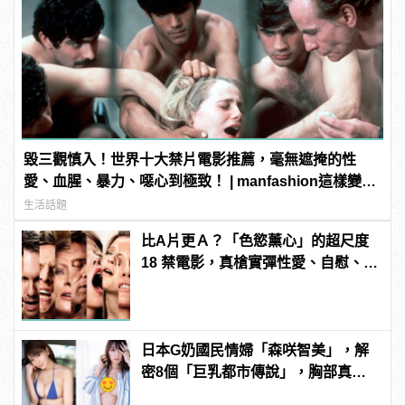
毀三觀慎入！世界十大禁片電影推薦，毫無遮掩的性
愛、血腥、暴力、噁心到極致！ | manfashion這樣變型
男
生活話題
比A片更Ａ？「色慾薰心」的超尺度
18 禁電影，真槍實彈性愛、自慰、
3P 直接上！ | manfashion這樣變型
男
日本G奶國民情婦「森咲智美」，解
密8個「巨乳都市傳說」，胸部真能
當手機架自拍？ | manfashion這樣變