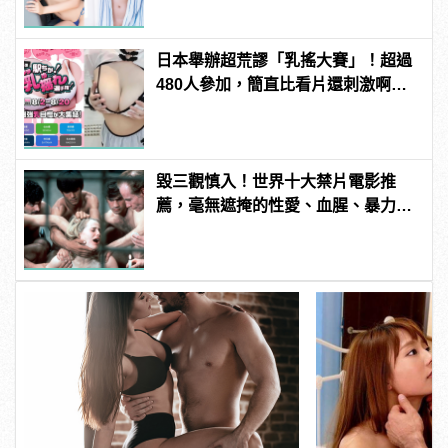
型男
日本舉辦超荒謬「乳搖大賽」！超過
480人參加，簡直比看片還刺激啊！ |
manfashion這樣變型男
毀三觀慎入！世界十大禁片電影推
薦，毫無遮掩的性愛、血腥、暴力、
噁心到極致！