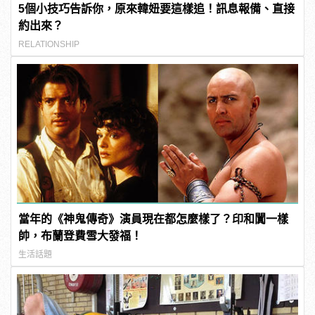
5個小技巧告訴你，原來韓妞要這樣追！訊息報備、直接
約出來？
RELATIONSHIP
當年的《神鬼傳奇》演員現在都怎麼樣了？印和闐一樣
帥，布蘭登費雪大發福！
生活話題