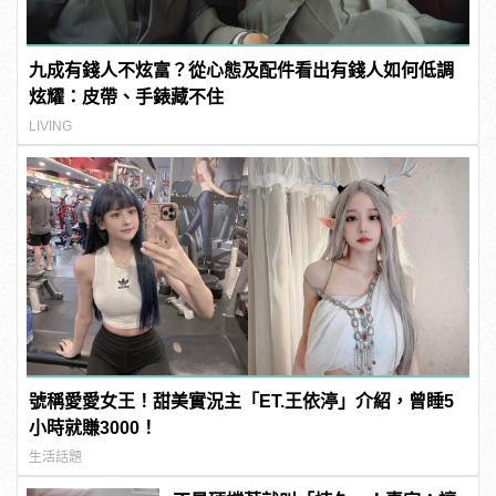
九成有錢人不炫富？從心態及配件看出有錢人如何低調
炫耀：皮帶、手錶藏不住
LIVING
號稱愛愛女王！甜美實況主「ET.王依渟」介紹，曾睡5
小時就賺3000！
生活話題