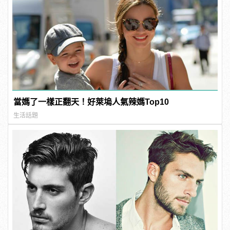
當媽了一樣正翻天！好萊塢人氣辣媽Top10
生活話題