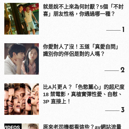
就是說不上來為何討厭？5個「不討
喜」朋友性格，你遇過哪一種？
1
你愛對人了沒！五道「真愛自問」
識別你的伴侶是對的人嗎？
2
比A片更Ａ？「色慾薰心」的超尺度
18 禁電影，真槍實彈性愛、自慰、
3P 直接上！
3
原來老司機都看這些？av網站流量