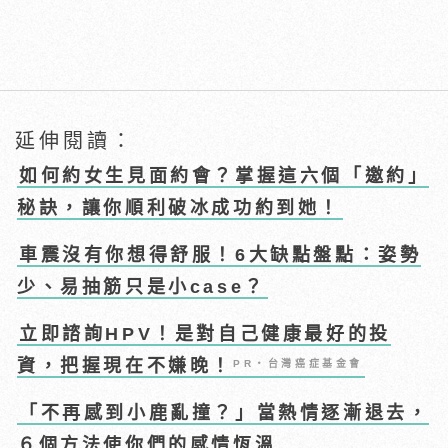
延伸閱讀：
如何約女生見面約會？掌握這六個「邀約」
秘訣，讓你順利破冰成功約到她！
車震沒有你想得舒服！6大缺點盤點：姿勢
少、易抽筋只是小case？
立即諮詢HPV！是對自己健康最好的投
資，把握現在不嫌晚！
PR・台灣癌症基金會
「不再感到小鹿亂撞？」當熱情逐漸退去，
６個方法使你們的感情恆溫