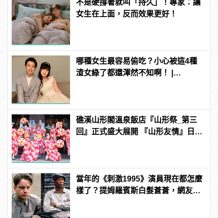
不是硬撐著就叫「持久」！專家：讓
女生在上面，反而效果更好！
哪種女生最容易偷吃？小心被這4種
渣女綠了都還渾然不知啊！ |
manfashion這樣變型男
礁溪山形閣溫泉飯店『山形祭_第三
回』正式盛大展開 『山形友情』日本
氛圍感爆表！
當年的《刺激1995》演員現在都怎麼
樣了？提姆羅賓斯白髮蒼蒼，網友
驚：快認不出來！