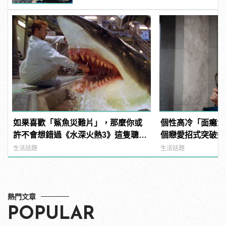
如果喜歡「鯊魚災難片」，那麼你或
個性高冷「面癱女
許不會想錯過《水深火熱3》這隻聰明
個戀愛招式突破她的
的鯊魚！
manfashion這
生活話題
生活話題
熱門文章
POPULAR