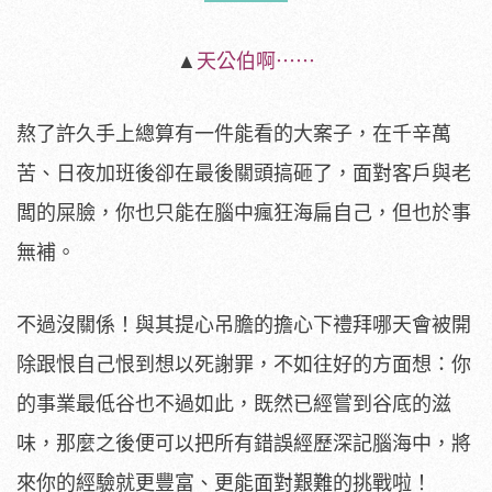
▲
天公伯啊⋯⋯
熬了許久手上總算有一件能看的大案子，在千辛萬
苦、日夜加班後卻在最後關頭搞砸了，面對客戶與老
闆的屎臉，你也只能在腦中瘋狂海扁自己，但也於事
無補。
不過沒關係！與其提心吊膽的擔心下禮拜哪天會被開
除跟恨自己恨到想以死謝罪，不如往好的方面想：你
的事業最低谷也不過如此，既然已經嘗到谷底的滋
味，那麼之後便可以把所有錯誤經歷深記腦海中，將
來你的經驗就更豐富、更能面對艱難的挑戰啦！