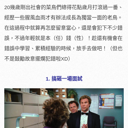
20幾歲剛出社會的菜鳥們總得花點歲月打滾過一番、
經歷一些腥風血雨才有辦法成長為獨當一面的老鳥。
在這過程中就算再怎麼留意當心，還是會犯下不少錯
誤，不過年輕就是本（任）錢（性）！趁還有機會在
錯誤中學習、累積經驗的時候，放手去做吧！（但也
不是鼓勵故意擺爛犯錯啦XD）
1. 搞砸一場面試