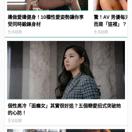
邊做愛邊健身！10種性愛姿勢讓你享
驚！AV 男優每
受同時鍛鍊身材
而是「這裡」？ | m
型男
生活話題
生活話題
個性高冷「面癱女」其實很好追？五個戀愛招式突破她
的心防！
生活話題