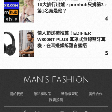
10大排行出爐，pornhub只排第3，
第1名竟是他？
4
情人節送禮推薦！EDIFIER
W800BT PLUS 耳罩式無線藍牙耳
機，在耳邊傾訴甜言蜜語
5
關於我們
隱私權政策
著作權聲明
廣告合作
我要投稿