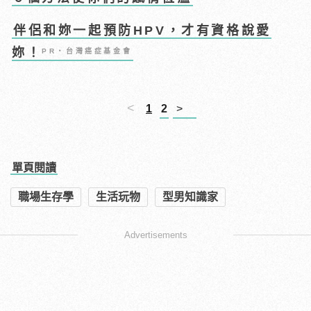
伴侶和妳一起預防HPV，才有資格說愛
妳！
PR・台灣癌症基金會
<
1
2
>
單頁閱讀
職場生存學
生活玩物
型男知識家
Advertisements