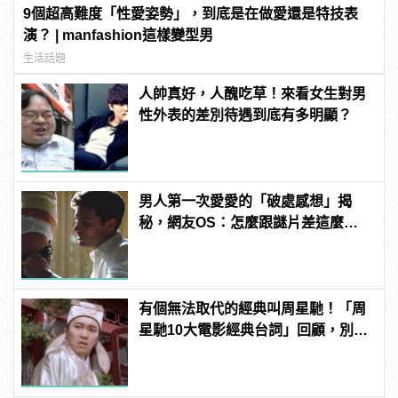
9個超高難度「性愛姿勢」，到底是在做愛還是特技表
演？ | manfashion這樣變型男
生活話題
人帥真好，人醜吃草！來看女生對男
性外表的差別待遇到底有多明顯？
男人第一次愛愛的「破處感想」揭
秘，網友OS：怎麼跟謎片差這麼
多！？
有個無法取代的經典叫周星馳！「周
星馳10大電影經典台詞」回顧，別說
不記得了！