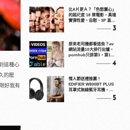
比A片更Ａ？「色慾薰心」
的超尺度 18 禁電影，真槍
實彈性愛、自慰、3P 直接
上！
3
原來老司機都看這些？av
網站流量10大排行出爐，
pornhub只排第3，第1名
竟是他？
4
到這種心
久的壓
情人節送禮推薦！
EDIFIER W800BT PLUS
剛好我有
耳罩式無線藍牙耳機，在
耳邊傾訴甜言蜜語
5