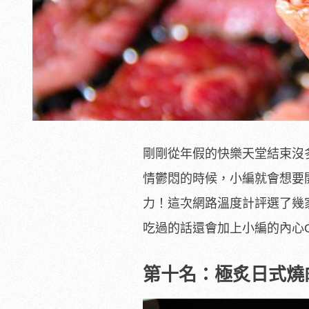
剛剛從年假的快樂天堂結束沒
情鬱悶的時候，小編就會想要
力！這次網路溫度計評選了幾
吃過的話還會加上小編的內心
第十名：極炙日式燒