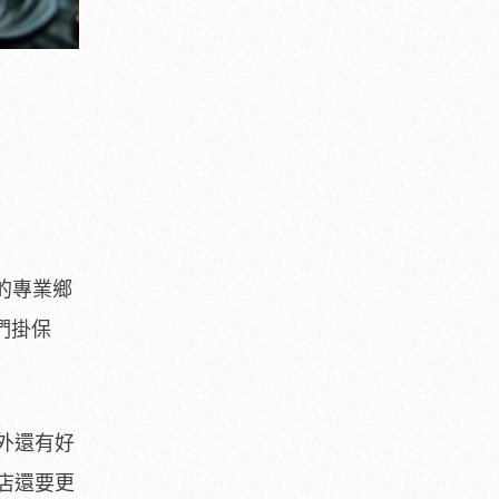
的專業鄉
們掛保
外還有好
店還要更