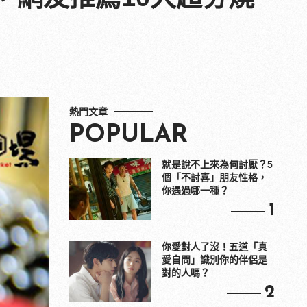
熱門文章
POPULAR
就是說不上來為何討厭？5
個「不討喜」朋友性格，
你遇過哪一種？
1
你愛對人了沒！五道「真
愛自問」識別你的伴侶是
對的人嗎？
2