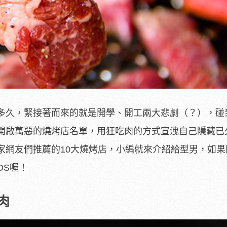
多久，緊接著而來的就是開學、開工兩大悲劇（？），碰
開啟萬惡的燒烤店名單，用狂吃肉的方式宣洩自己隱藏已
家網友們推薦的10大燒烤店，小編就來介紹給型男，如果
OS喔！
肉