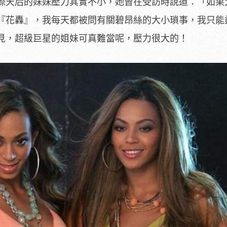
際天后的妹妹壓力其實不小，她曾在受訪時說道：「如果
『花轟』，我每天都被問有關碧昂絲的大小瑣事，我只能
見，超級巨星的姐妹可真難當呢，壓力很大的！