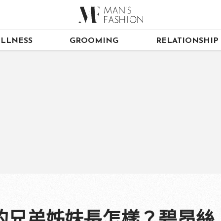
LLNESS
GROOMING
RELATIONSHIP
的兄弟姊妹長怎樣？碧昂絲