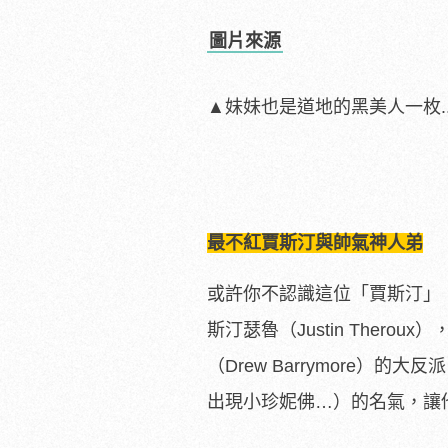
圖片來源
▲妹妹也是道地的黑美人一枚..
最不紅賈斯汀與帥氣神人弟
或許你不認識這位「賈斯汀」
斯汀
瑟魯（
Justin Theroux
）
（Drew Barrymore
出現小珍妮佛…）的名氣，讓