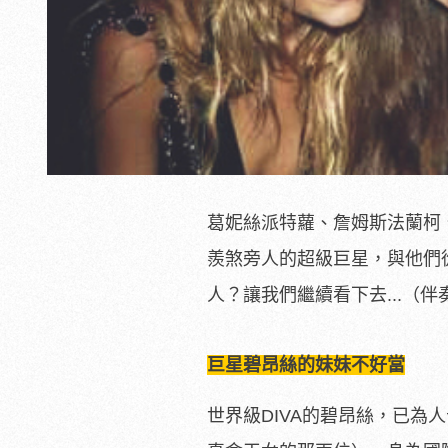
葛妮絲派特蘿、詹姆斯法蘭柯、
羨煞旁人的超級巨星，與他們
人？讓我們繼續看下去...（伴
巨星碧昂絲的妹妹不好當
世界級DIVA的碧昂絲，已為