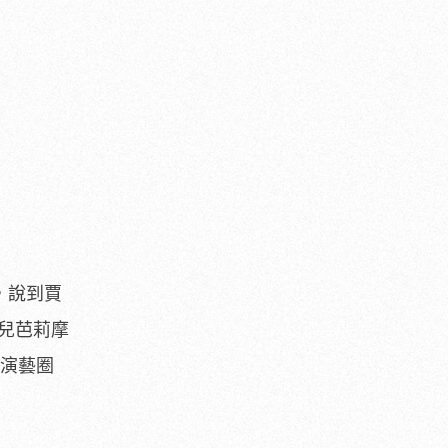
，說到賈
兒芭莉摩
為演藝圈