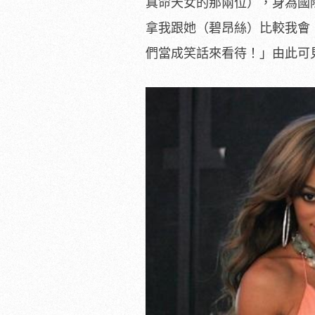
真命天女的那兩位），身為國
拿我跟她（碧昂絲）比較我會
們當成笑話來看待！」由此可