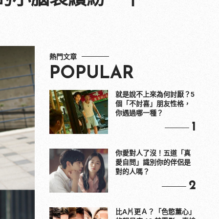
熱門文章
POPULAR
就是說不上來為何討厭？5
個「不討喜」朋友性格，
你遇過哪一種？
1
你愛對人了沒！五道「真
愛自問」識別你的伴侶是
對的人嗎？
2
比A片更Ａ？「色慾薰心」