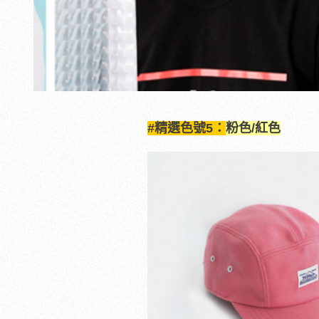
#精選色號5：
粉色/紅色