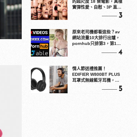
的超尺度 18 禁電影，真槍
實彈性愛、自慰、3P 直接
上！
3
原來老司機都看這些？av
網站流量10大排行出爐，
pornhub只排第3，第1名
竟是他？
4
情人節送禮推薦！
EDIFIER W800BT PLUS
耳罩式無線藍牙耳機，在
耳邊傾訴甜言蜜語
5