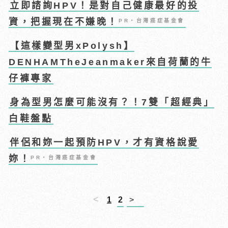
立即諮詢HPV！是對自己健康最好的投
資，把握現在不嫌晚！
PR・台灣癌症基金會
【這樣變型男xPolysh】
DENHAMTheJeanmaker來自荷蘭的牛
仔褲專家
身為型男怎麼可能沒有？！7雙「超經典」
白鞋盤點
伴侶和妳一起預防HPV，才有資格說愛
妳！
PR・台灣癌症基金會
<
1
2
>