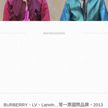
Advertisements
BURBERRY、LV、Lanvin…等一票國際品牌，2013