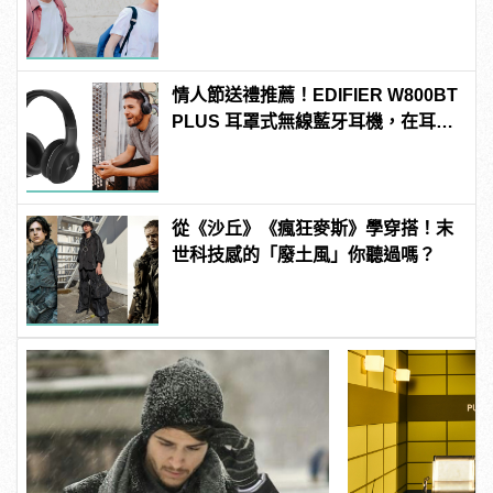
情人節送禮推薦！EDIFIER W800BT
PLUS 耳罩式無線藍牙耳機，在耳邊
傾訴甜言蜜語
從《沙丘》《瘋狂麥斯》學穿搭！末
世科技感的「廢土風」你聽過嗎？