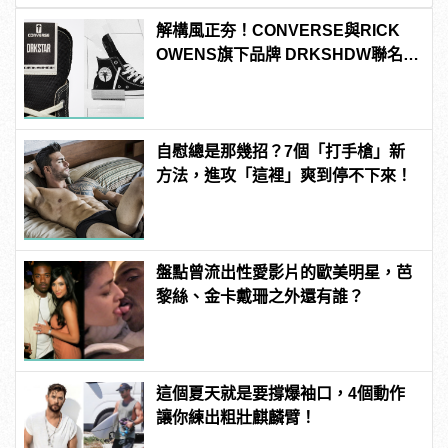
解構風正夯！CONVERSE與RICK
OWENS旗下品牌 DRKSHDW聯名，
推出全新「DRKSTAR」系列
自慰總是那幾招？7個「打手槍」新
方法，進攻「這裡」爽到停不下來！
盤點曾流出性愛影片的歐美明星，芭
黎絲、金卡戴珊之外還有誰？
這個夏天就是要撐爆袖口，4個動作
讓你練出粗壯麒麟臂！