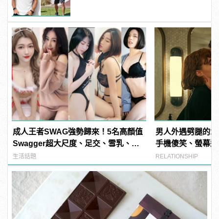
成人王者SWAG強勢歸來！5名高顏值
男人外遇劈腿的1
Swagger超大尺度、足交、雪乳、粉
手機傻笑、螢幕還
紅海鮮通通有，親自教你人與人的連
生活話題
RELATIONSHIP
結！ | manfashion這樣變型男