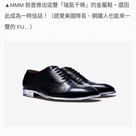
▲MMM 就曾推出這雙「瑞氣千條」的金屬鞋，還因
此成為一時佳話！（感覺美國隊長、鋼鐵人也能來一
雙的 FU…）