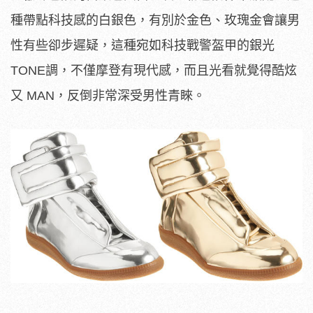
種帶點科技感的白銀色，有別於金色、玫瑰金會讓男
性有些卻步遲疑，這種宛如科技戰警盔甲的銀光
TONE調，不僅摩登有現代感，而且光看就覺得酷炫
又 MAN，反倒非常深受男性青睞。