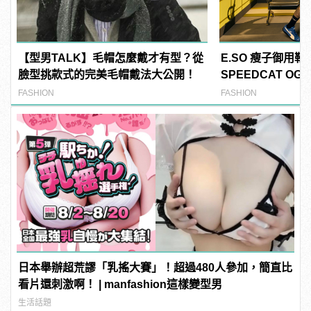
【型男TALK】毛帽怎麼戴才有型？從
E.SO 瘦子御用鞋
臉型挑款式的完美毛帽戴法大公開！
SPEEDCAT O
FASHION
FASHION
日本舉辦超荒謬「乳搖大賽」！超過480人參加，簡直比
看片還刺激啊！ | manfashion這樣變型男
生活話題