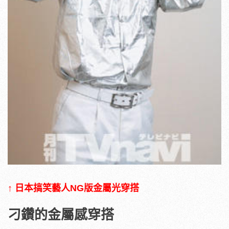
↑ 日本搞笑藝人NG版金屬光穿搭
刁鑽的金屬感穿搭