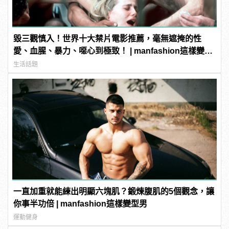
毀三觀慎入！世界十大禁片電影推薦，毫無遮掩的性
愛、血腥、暴力、噁心到極致！ | manfashion這樣變型
男
生活話題
一直加重就能練出明顯六塊肌？鍛煉腹肌的5個觀念，讓
你事半功倍 | manfashion這樣變型男
運動健身