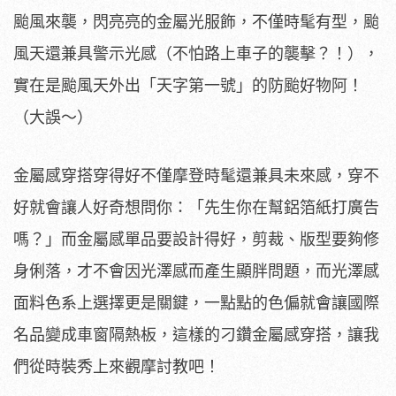
颱風來襲，閃亮亮的金屬光服飾，不僅時髦有型，颱
風天還兼具警示光感（不怕路上車子的襲擊？！），
實在是颱風天外出「天字第一號」的防颱好物阿！
（大誤～）
金屬感穿搭穿得好不僅摩登時髦還兼具未來感，穿不
好就會讓人好奇想問你：「先生你在幫鋁箔紙打廣告
嗎？」而金屬感單品要設計得好，剪裁、版型要夠修
身俐落，才不會因光澤感而產生顯胖問題，而光澤感
面料色系上選擇更是關鍵，一點點的色偏就會讓國際
名品變成車窗隔熱板，這樣的刁鑽金屬感穿搭，讓我
們從時裝秀上來觀摩討教吧！