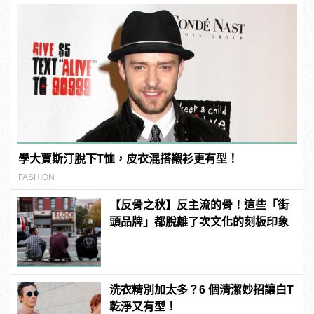
學大賈斯汀脫下T恤，皮衣混搭襯衫更有型！
FASHION
【反骨之秋】反主流的骨！這些「街
頭品牌」都脫離了次文化的刻板印象
洗衣精別加太多？6 個清潔妙招讓白T
乾淨又有型！