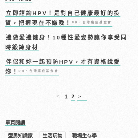
立即諮詢HPV！是對自己健康最好的投
資，把握現在不嫌晚！
PR・台灣癌症基金會
邊做愛邊健身！10種性愛姿勢讓你享受同
時鍛鍊身材
伴侶和妳一起預防HPV，才有資格說愛
妳！
PR・台灣癌症基金會
<
1
2
>
單頁閱讀
型男知識家
生活玩物
職場生存學