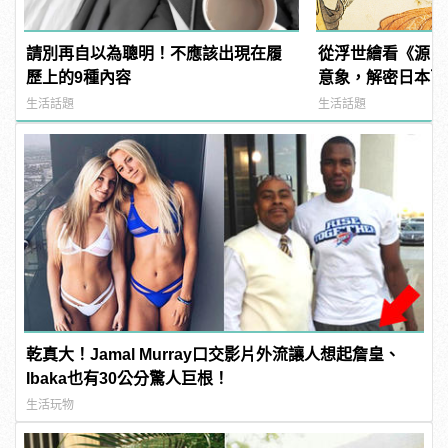
請別再自以為聰明！不應該出現在履
從浮世繪看《源氏
歷上的9種內容
意象，解密日本百
生活話題
生活話題
乾真大！Jamal Murray口交影片外流讓人想起詹皇、
Ibaka也有30公分驚人巨根！
生活玩物