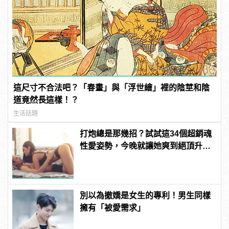
這尺寸不合法吧？「春畫」與「浮世繪」裡的陰莖和陰
道竟然長這樣！？
生活話題
打炮總是那幾招？試試這34個超銷魂
性愛姿勢，今晚就讓她爽到絕頂升
天！ | manfashion這樣變型男
別以為撤嬌是女生的專利！男生同樣
擁有「被愛需求」