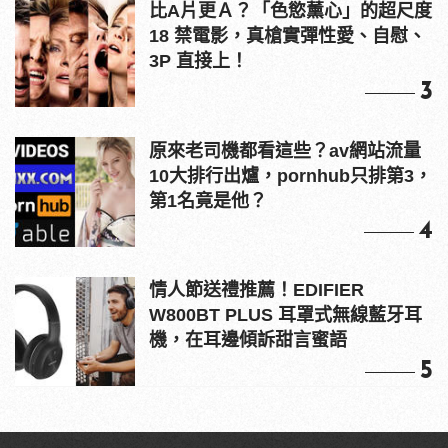
比A片更Ａ？「色慾薰心」的超尺度
18 禁電影，真槍實彈性愛、自慰、
3P 直接上！
3
原來老司機都看這些？av網站流量
10大排行出爐，pornhub只排第3，
第1名竟是他？
4
情人節送禮推薦！EDIFIER
W800BT PLUS 耳罩式無線藍牙耳
機，在耳邊傾訴甜言蜜語
5