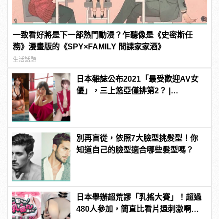
一致看好將是下一部熱門動漫？乍聽像是《史密斯任
務》漫畫版的《SPY×FAMILY 間諜家家酒》
生活話題
日本雜誌公布2021「最受歡迎AV女
優」，三上悠亞僅排第2？ |
manfashion這樣變型男
別再盲從，依照7大臉型挑髮型！你
知道自己的臉型適合哪些髮型嗎？
日本舉辦超荒謬「乳搖大賽」！超過
480人參加，簡直比看片還刺激啊！ |