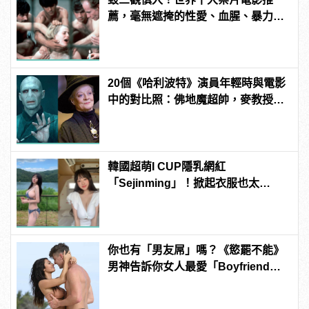
薦，毫無遮掩的性愛、血腥、暴力、
噁心到極致！ | manfashion這樣變型
男
20個《哈利波特》演員年輕時與電影
中的對比照：佛地魔超帥，麥教授根
本空靈大眼正妹！
韓國超萌I CUP隱乳網紅
「Sejinming」！掀起衣服也太
「胸」了吧！ | manfashion這樣變型
男
你也有「男友屌」嗎？《慾罷不能》
男神告訴你女人最愛「Boyfriend
Dick」是啥？