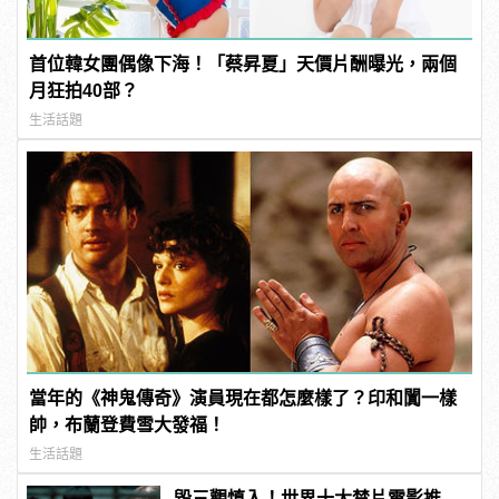
首位韓女團偶像下海！「蔡昇夏」天價片酬曝光，兩個
月狂拍40部？
生活話題
當年的《神鬼傳奇》演員現在都怎麼樣了？印和闐一樣
帥，布蘭登費雪大發福！
生活話題
毀三觀慎入！世界十大禁片電影推