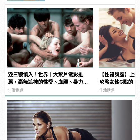
毀三觀慎入！世界十大禁片電影推
【性福講座】上翹
薦，毫無遮掩的性愛、血腥、暴力、
攻略女性G點的「
噁心到極致！
薦！ | manfash
生活話題
生活話題