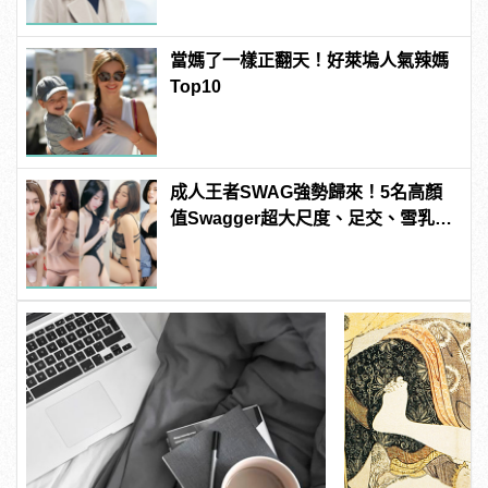
當媽了一樣正翻天！好萊塢人氣辣媽
Top10
成人王者SWAG強勢歸來！5名高顏
值Swagger超大尺度、足交、雪乳、
粉紅海鮮通通有，親自教你人與人的
連結！ | manfashion這樣變型男