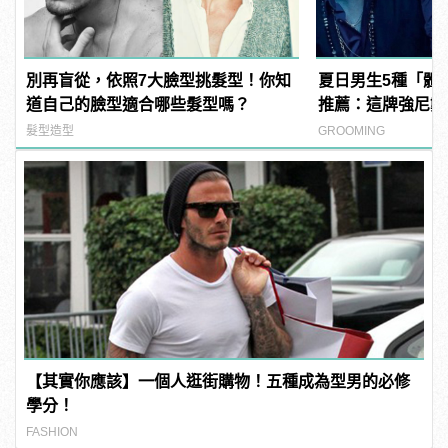
別再盲從，依照7大臉型挑髮型！你知
夏日男生5種「體
道自己的臉型適合哪些髮型嗎？
推薦：這牌強尼戴
髮型造型
GROOMING
【其實你應該】一個人逛街購物！五種成為型男的必修
學分！
FASHION