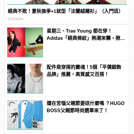
經典不敗！夏秋換季+1就型「法蘭絨襯衫」（入門班）
FASHION
星期三、Trae Young 都在穿！
Adidas「經典條紋」熱潮來襲，揪Z
世代「自在 做你」
配件是穿搭的靈魂！5個「平價銀飾
品牌」推薦，高質感又百搭！
還在苦惱父親節要送什麼嗎 ？HUGO
BOSS父親節時尚選單來了！