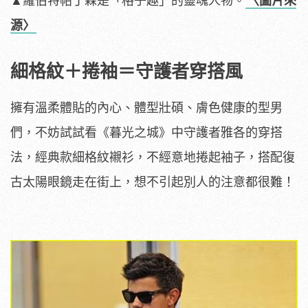
▲羅伯特帕丁森是「格子趣」的靈魂人物。
〈圖片來
源〉
細格紋＋捲袖＝守護者穿搭風
擁有溫柔體貼的內心、體型壯碩、膚色健康的型男
們，不妨試試看《暮光之城》中守護者雅各的穿搭
法，經典款細格紋襯衫，不經意地捲起袖子，搭配復
古太陽眼鏡走在街上，想不引起別人的注意都很難！