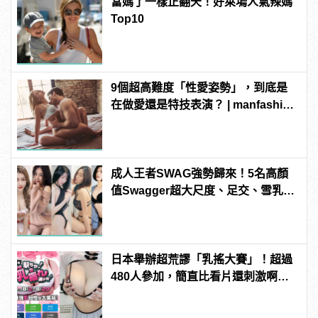
當媽了一樣正翻天！好萊塢人氣辣媽
Top10
9個超高難度「性愛姿勢」，到底是
在做愛還是特技表演？ | manfashion
這樣變型男
成人王者SWAG強勢歸來！5名高顏
值Swagger超大尺度、足交、雪乳、
粉紅海鮮通通有，親自教你人與人的
連結！ | manfashion這樣變型男
日本舉辦超荒謬「乳搖大賽」！超過
480人參加，簡直比看片還刺激啊！ |
manfashion這樣變型男