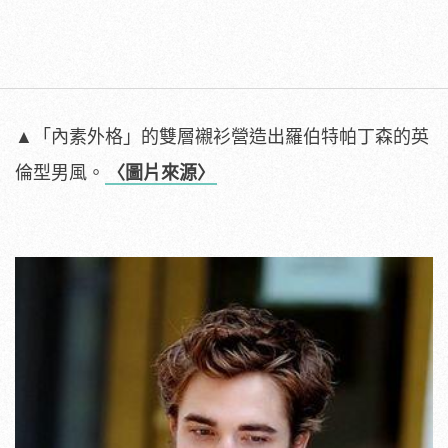
▲「內素外格」的雙層襯衫營造出羅伯特帕丁森的英
倫型男風。
〈圖片來源〉