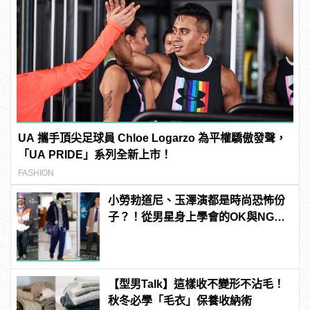
UA 攜手頂尖足球員 Chloe Logarzo 為平權驕傲發聲，
「UA PRIDE」系列全新上市！
FASHION
小勞勃道尼、玉澤演都是時尚恐怖份
子？！從男星身上學會的OK與NG穿
搭
【型男Talk】這樣收不變形不沾毛！
秋冬必學「毛衣」保養收納術