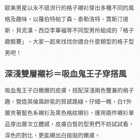
歐美男星以永不退流行的格子襯衫穿出多種不同的風
格及趣味，以羅伯特帕丁森、泰勒洛特、賈斯汀道
斯、貝克漢、西亞李畢福等不同型男所組成的「格子
趣競賽」，大家一起來找找你適合什麼類型的格子型
男吧！
深淺雙層襯衫＝吸血鬼王子穿搭風
吸血鬼王子白嫩嫩的皮膚，搭配深淺兩色雙兼的格子
趣，營造英倫風帥氣的質感路線。仔細一瞧，白T外
層夾著藍色系襯衫及黑色格紋襯衫，運用兩件襯衫單
品穿出層次立體感，皮膚白皙的型男們不妨試試看，
深色的對比，更能襯出白拋拋的嫩膚。