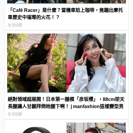
「Café Racer」是什麼？當機車尬上咖啡，竟蹦出摩托
車歷史中璀璨的火花！？
生活話題
絕對領域超展開！日本第一腿模「彦坂櫻」，88cm逆天
長腿讓人甘願拜倒她腿下啊！ | manfashion這樣變型男
生活話題