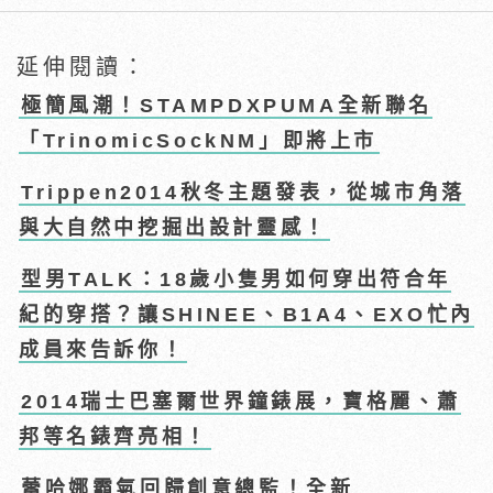
延伸閱讀：
極簡風潮！STAMPDXPUMA全新聯名
「TrinomicSockNM」即將上市
Trippen2014秋冬主題發表，從城市角落
與大自然中挖掘出設計靈感！
型男TALK：18歲小隻男如何穿出符合年
紀的穿搭？讓SHINEE、B1A4、EXO忙內
成員來告訴你！
2014瑞士巴塞爾世界鐘錶展，寶格麗、蕭
邦等名錶齊亮相！
蕾哈娜霸氣回歸創意總監！全新