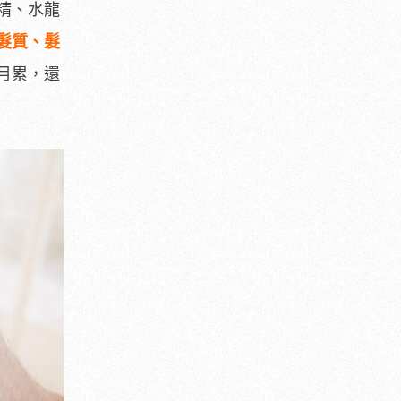
精、水龍
髮質、髮
月累，
還