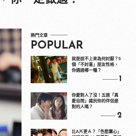
熱門文章
POPULAR
就是說不上來為何討厭？5
個「不討喜」朋友性格，
你遇過哪一種？
1
你愛對人了沒！五道「真
愛自問」識別你的伴侶是
對的人嗎？
2
比A片更Ａ？「色慾薰心」