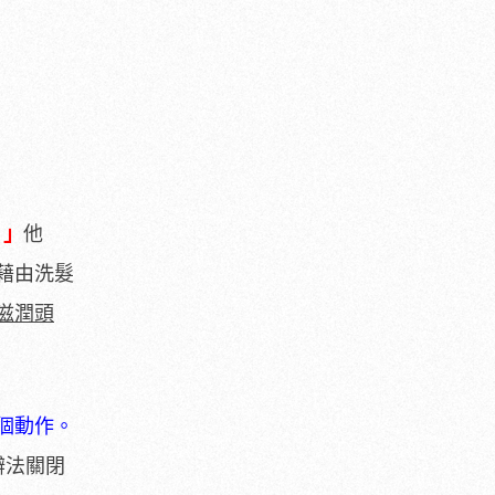
。」
他
藉由洗髮
滋潤頭
個動作。
辦法關閉