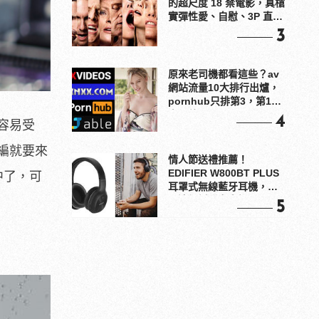
的超尺度 18 禁電影，真槍
實彈性愛、自慰、3P 直接
上！
3
原來老司機都看這些？av
網站流量10大排行出爐，
pornhub只排第3，第1名
竟是他？
4
容易受
編就要來
情人節送禮推薦！
EDIFIER W800BT PLUS
中了，可
耳罩式無線藍牙耳機，在
耳邊傾訴甜言蜜語
5