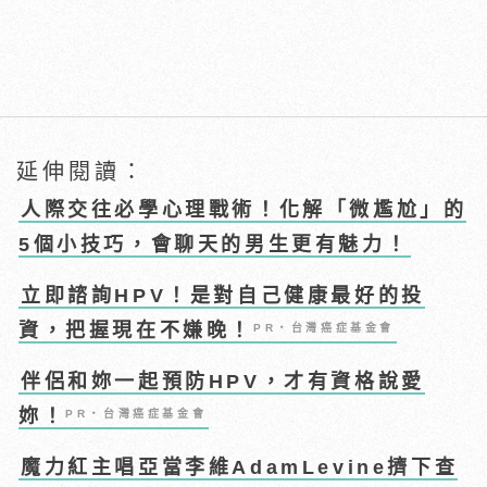
延伸閱讀：
人際交往必學心理戰術！化解「微尷尬」的
5個小技巧，會聊天的男生更有魅力！
立即諮詢HPV！是對自己健康最好的投
資，把握現在不嫌晚！
PR・台灣癌症基金會
伴侶和妳一起預防HPV，才有資格說愛
妳！
PR・台灣癌症基金會
魔力紅主唱亞當李維AdamLevine擠下查