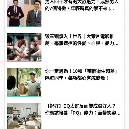
男人四十才有的大叔魅力！成熟男人
的7個特徵，年輕時真的學不來 |
manfashion這樣變型男
毀三觀慎入！世界十大禁片電影推
薦，毫無遮掩的性愛、血腥、暴力、
噁心到極致！
你一定遇過！10種「辣個衛生超差」
隔壁同學，每項都心有戚戚焉！
【祝好】EQ太好反而變成濫好人？
你應該培養「PQ」能力：面帶笑容，
也要帶著拳頭！