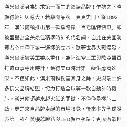
漢米爾頓身為追求第一而生的鐘錶品牌！乍聽之下略
顯得輕狂與尊大，若翻開品牌一頁頁史冊，從1892
年，漢米爾頓推出第一款鐵路錶「百老匯特快車」即
被盛譽為全美最佳精準時計的代名詞，自此在美國消
費者心中種下第一選擇的立基。隨著世界大戰爆發，
漢米爾頓被美軍委以重任，為陸海空三軍與歐亞盟軍
打造軍事專用時計，獲得美軍時計第一級供應商殊
榮。不僅如此，漢米爾頓獨善其身之餘，更與瑞士許
多頂尖品牌結盟，協力打造全球等一款自動計時機
芯。漢米爾頓越來越火紅的關鍵，不僅僅是機芯工
藝，更是來自品牌卓絕的市場嗅覺，後來率先全球發
表第一款石英機芯腕錶與LED顯示腕錶；更透過舉世