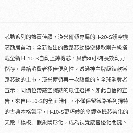
芯動系列的熱賣佳績，漢米爾頓專屬的H-20-S鏤空機
芯勘居首功；全新推出的鐵路芯動鏤空錶款則升級搭
載全新Ｈ-10-S自動上鍊機芯，具備80小時長效動力
儲存，帶給消費者極佳便利性。透過神主牌級錶款鐵
路芯動的上市，漢米爾頓再一次驕傲的向全球消費者
宣示，同價位帶鏤空腕錶的最佳選擇。如此自信的宣
告，來自H-10-S的全面進化，不僅保留鐵路系列獨特
的古典本格氣宇，H-10-S更巧妙的令鏤空機芯美化的
天敵「橋板」假象隱形化，成為視覺感官優化關鍵。