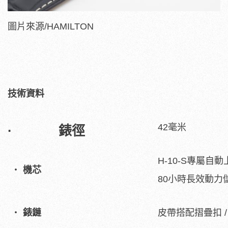
圖片來源/HAMILTON
技術資料
42毫米
· 錶徑
H-10-S專屬自
機芯
80小時長效動力
錶鏈
皮帶搭配摺疊扣 /