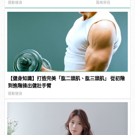
這樣變型男
運動健身
風格穿搭
【健身知識】打造完美「肱二頭肌、肱三頭肌」 從初階
到進階操出健壯手臂
運動健身