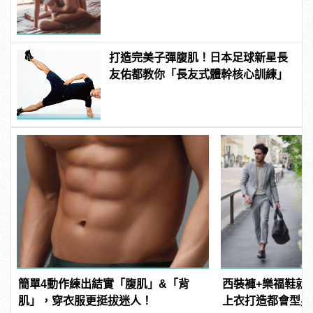
這樣變型男
打造完美子彈腹肌！日本足球新星長
友佑都教你「長友式體幹核心訓練」
簡單4動作練出結實「腹肌」&「背
西裝褲+樂福鞋就
肌」，穿衣服更挺拔迷人！
上衣打造都會型男Look