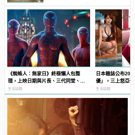
《蜘蛛人：無家日》終極懶人包整
日本雜誌公布202
理，上映日期與片長、三代同堂、湯
優」，三上悠亞僅排
姆霍蘭德去向......
manfashion這
生活話題
生活話題