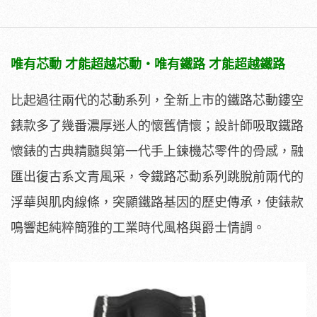
唯有芯動 才能超越芯動・唯有鐵路 才能超越鐵路
比起過往兩代的芯動系列，全新上市的鐵路芯動鏤空
錶款多了幾番濃厚迷人的懷舊情懷；設計師吸取鐵路
懷錶的古典精髓與第一代手上鍊機芯零件的骨感，融
匯出復古系文青風采，令鐵路芯動系列跳脫前兩代的
浮華與肌肉線條，突顯鐵路基因的歷史傳承，使錶款
鳴響起純粹簡雅的工業時代風格與爵士情調。