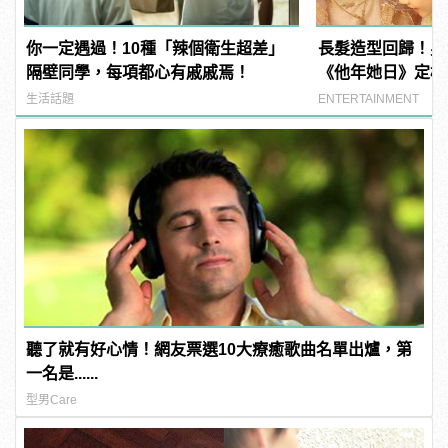
你一定遇過！10種「辣個衛生超差」
長髮造型回歸！男
隔壁同學，每項都心有戚戚焉！
《他年她日》定檔
生活話題
ENTERTAINMENT
聽了就有好心情！網友票選10大療癒歌曲名單出爐，第
一名是......
型男Care