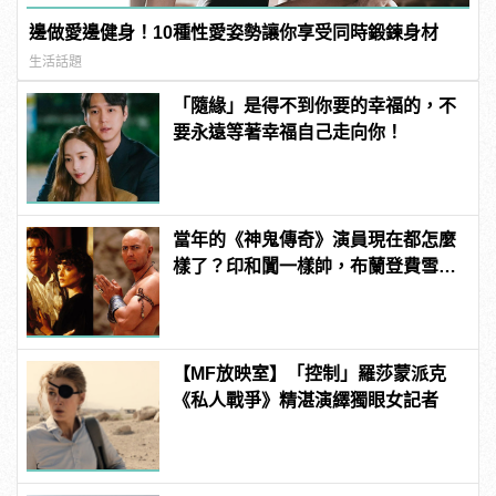
邊做愛邊健身！10種性愛姿勢讓你享受同時鍛鍊身材
生活話題
「隨緣」是得不到你要的幸福的，不
要永遠等著幸福自己走向你！
當年的《神鬼傳奇》演員現在都怎麼
樣了？印和闐一樣帥，布蘭登費雪大
發福！
【MF放映室】「控制」羅莎蒙派克
《私人戰爭》精湛演繹獨眼女記者