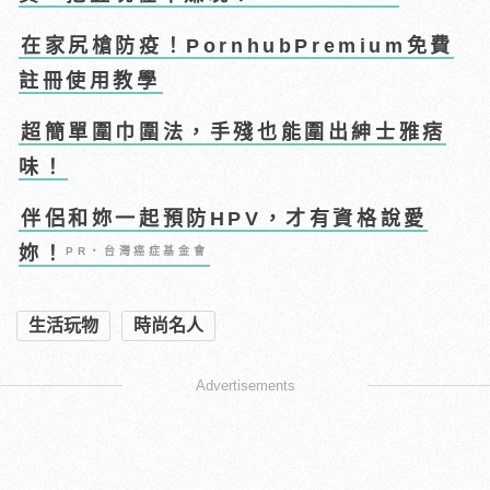
在家尻槍防疫！PornhubPremium免費
註冊使用教學
超簡單圍巾圍法，手殘也能圍出紳士雅痞
味！
伴侶和妳一起預防HPV，才有資格說愛
妳！
PR・台灣癌症基金會
生活玩物
時尚名人
Advertisements