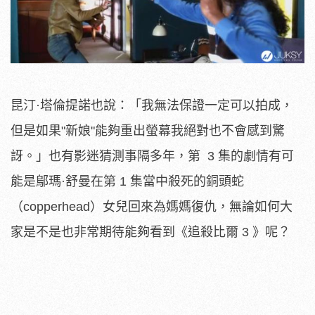
昆汀·塔倫提諾也說：「我無法保證一定可以拍成，
但是如果"新娘"能夠重出螢幕我絕對也不會感到驚
訝。」也有影迷猜測事隔多年，第 3 集的劇情有可
能是鄔瑪·舒曼在第 1 集當中殺死的銅頭蛇
（copperhead）女兒回來為媽媽復仇，無論如何大
家是不是也非常期待能夠看到《追殺比爾 3 》呢？