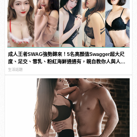
成人王者SWAG強勢歸來！5名高顏值Swagger超大尺
度、足交、雪乳、粉紅海鮮通通有，親自教你人與人的
連結！ | manfashion這樣變型男
生活話題