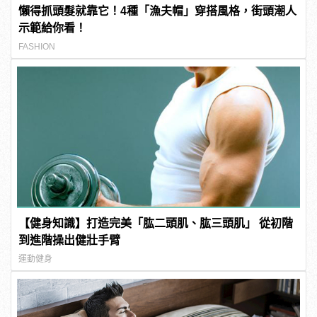
懶得抓頭髮就靠它！4種「漁夫帽」穿搭風格，街頭潮人
示範給你看！
FASHION
【健身知識】打造完美「肱二頭肌、肱三頭肌」 從初階
到進階操出健壯手臂
運動健身