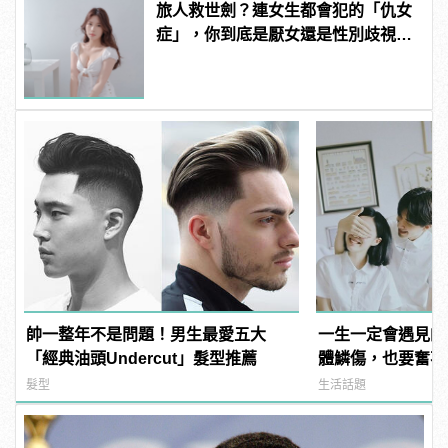
旅人救世劍？連女生都會犯的「仇女
症」，你到底是厭女還是性別歧視？
| manfashion這樣變型男
帥一整年不是問題！男生最愛五大
一生一定會遇見的
「經典油頭Undercut」髮型推薦
體鱗傷，也要奮不
髮型
生活話題