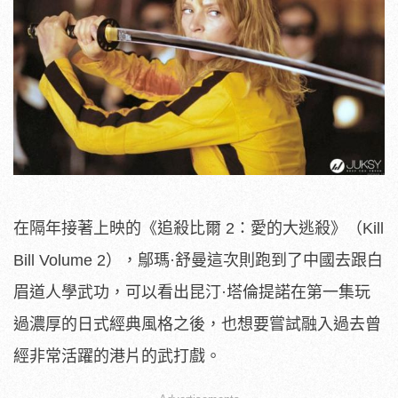
在隔年接著上映的《追殺比爾 2：愛的大逃殺》（Kill
Bill Volume 2），鄔瑪·舒曼這次則跑到了中國去跟白
眉道人學武功，可以看出昆汀·塔倫提諾在第一集玩
過濃厚的日式經典風格之後，也想要嘗試融入過去曾
經非常活躍的港片的武打戲。