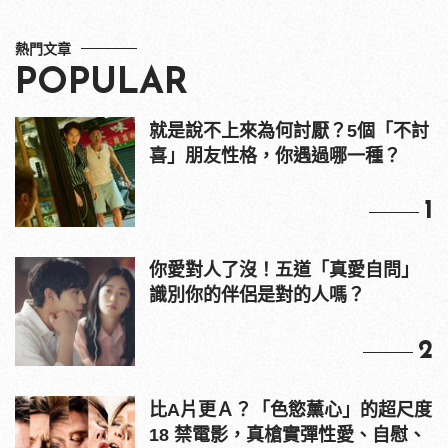
熱門文章
POPULAR
就是說不上來為何討厭？5個「不討
喜」朋友性格，你遇過哪一種？
1
你愛對人了沒！五道「真愛自問」
識別你的伴侶是對的人嗎？
2
比A片更Ａ？「色慾薰心」的超尺度
18 禁電影，真槍實彈性愛、自慰、