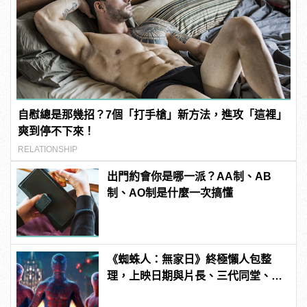
自慰總是那幾招？7個「打手槍」新方法，進攻「這裡」
爽到停不下來！
RELATIONSHIP
出門約會你是哪一派？AA制、AB
制、AO制是什麼一次搞懂
《蜘蛛人：無家日》終極懶人包整
理，上映日期與片長、三代同堂、湯
姆霍蘭德去向......