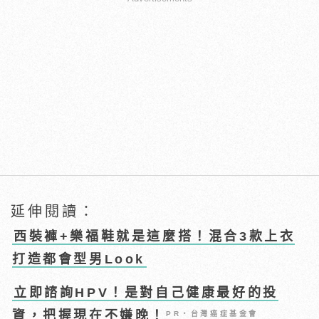
延伸閱讀：
西裝褲+樂福鞋就是這麼搭！混合3款上衣
打造都會型男Look
立即諮詢HPV！是對自己健康最好的投
資，把握現在不嫌晚！
PR・台灣癌症基金會