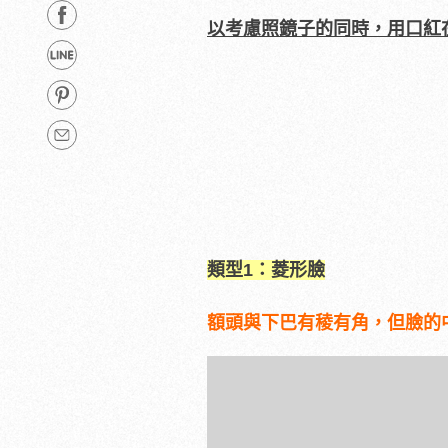
以考慮照鏡子的同時，用口紅
類型1：菱形臉
額頭與下巴有稜有角，但臉的