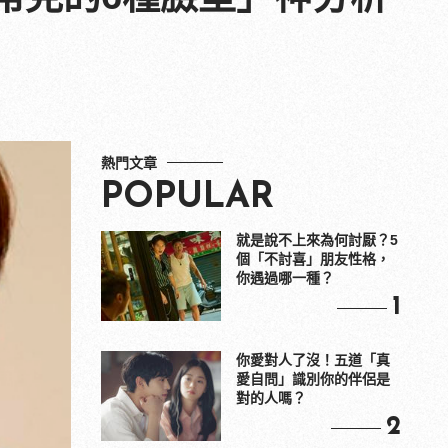
熱門文章
POPULAR
就是說不上來為何討厭？5
個「不討喜」朋友性格，
你遇過哪一種？
1
你愛對人了沒！五道「真
愛自問」識別你的伴侶是
對的人嗎？
2