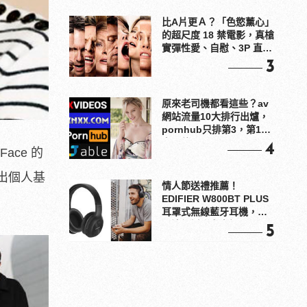
比A片更Ａ？「色慾薰心」
的超尺度 18 禁電影，真槍
實彈性愛、自慰、3P 直接
上！
3
原來老司機都看這些？av
網站流量10大排行出爐，
pornhub只排第3，第1名
竟是他？
4
ace 的
露出個人基
情人節送禮推薦！
EDIFIER W800BT PLUS
耳罩式無線藍牙耳機，在
耳邊傾訴甜言蜜語
5