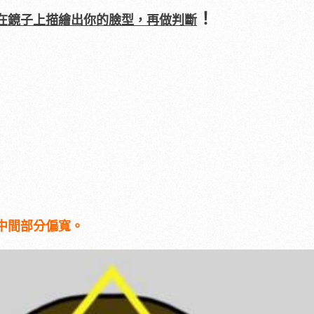
！
在鏡子上描繪出你的臉型，再做判斷
中間部分偏寬。