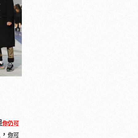
但
你仍可
型，
你可