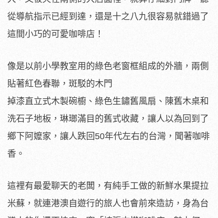
從導航指示已經到達，還是十之八九很容易就錯過了
這間小巧的可愛咖啡店！
像是以前小學教室用的綠色老窗框組成的外牆，兩側
貼著紅色春聯，斑駁的木門
掉漆直立式木製碗櫥、綠色生鏽舊風扇、陳舊木桌和
洗石子地板，琳瑯滿目的舊式收藏，讓人以為回到了
鄉下阿嬤家，讓人跌回50年代左右的台灣，聞著咖啡
香。
這裡有最愛聊天的老闆，有純手工做的新鮮水果提拉
米蘇，就連港澳自遊行的旅人也會前來造訪，身為台