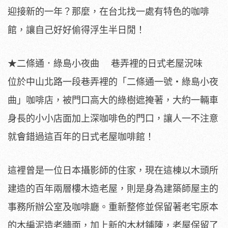
迎接新的一年？那麼，在台北找一處有特色的咖啡
館，讓自己好好偷得浮生半日閒！
★二條通．綠島小夜曲 巷弄裡的日式老屋況味
位於中山北路一段巷弄裡的「二條通一號‧綠島小夜
曲」咖啡店，被門口高大的綠樹遮掩著，大約一輛車
身長的小小店面加上深咖啡色的門口，讓人一不注意
就會錯過這百年的日式老屋咖啡館！
這裡曾是一位日本攝影師的住家，現在這棟以木頭所
建造的百年兩層樓木造老屋，則是身為建築師屋主的
事務所辦公室及咖啡廳。重新整修並保留著老宅原本
的木編泥造老牆面，加上新的木材鋪陳，老屋保留了