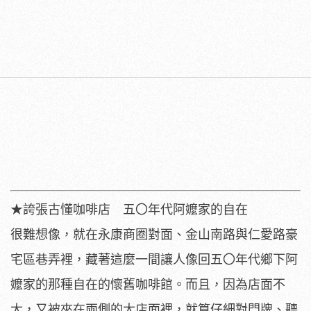
★誇張古懂咖啡店 五〇年代阿嬤家的自在
很難想像，就在永康商圈對面、金山南路與仁愛路豪
宅區巷弄裡，藏著這麼一間讓人像回五〇年代鄉下阿
嬤家的那種自在的懷舊咖啡館。而且，因為店面不
大，又被夾在兩側的大店面裡，就算仔細對門牌、聽