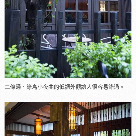
二條通．綠島小夜曲的低調外觀讓人很容易錯過。