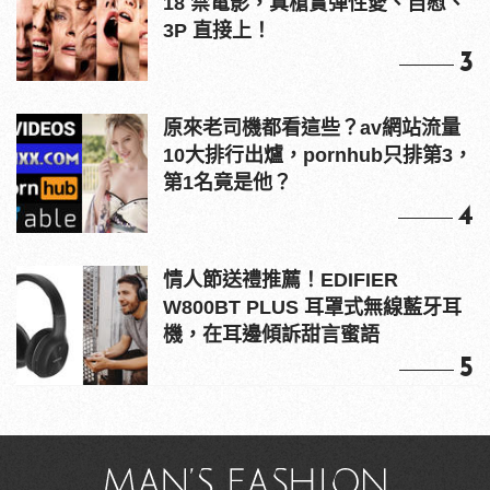
18 禁電影，真槍實彈性愛、自慰、
3P 直接上！
3
原來老司機都看這些？av網站流量
10大排行出爐，pornhub只排第3，
第1名竟是他？
4
情人節送禮推薦！EDIFIER
W800BT PLUS 耳罩式無線藍牙耳
機，在耳邊傾訴甜言蜜語
5