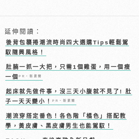
延伸閱讀：
後背包襲捲潮流時尚四大選購Tips輕鬆駕
馭隨興風格！
肚腩一抓一大把，只需1個雞蛋，用一個瘦
一個
PR・新素簡
起床就先做件事，沒三天小腹就不見了! 肚
子一天天變小！
PR・新素簡
潮流穿搭定番色！各色階「橘色」搭配教
學，黃皮膚、黑皮膚男生也能駕馭！