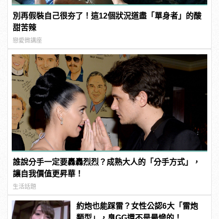
別再假裝自己很夯了！這12個狀況道盡「單身者」的酸
甜苦辣
戀愛微講座
誰說分手一定要轟轟烈烈？成熟大人的「分手方式」，
讓自我價值更昇華！
生活話題
約炮也能踩雷？女性公認6大「雷炮
類型」，臭GG還不是最慘的！