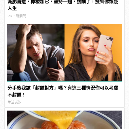
減肥首選，檸檬加它，堅持一週，腰細了，瘦到你懷疑
人生
PR・新素簡
分手後我該「封鎖對方」嗎？有這三種情況你可以考慮
不封鎖！
生活話題