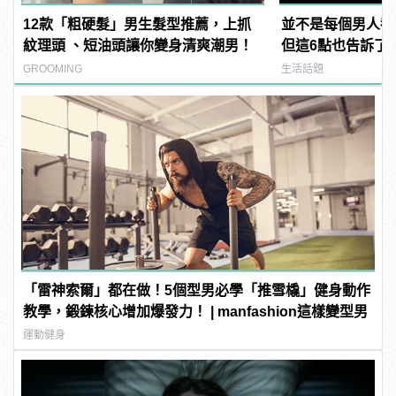
12款「粗硬髮」男生髮型推薦，上抓
並不是每個男人都
紋理頭 、短油頭讓你變身清爽潮男！
但這6點也告訴了
女友有多棒！
GROOMING
生活話題
「雷神索爾」都在做！5個型男必學「推雪橇」健身動作
教學，鍛鍊核心增加爆發力！ | manfashion這樣變型男
運動健身