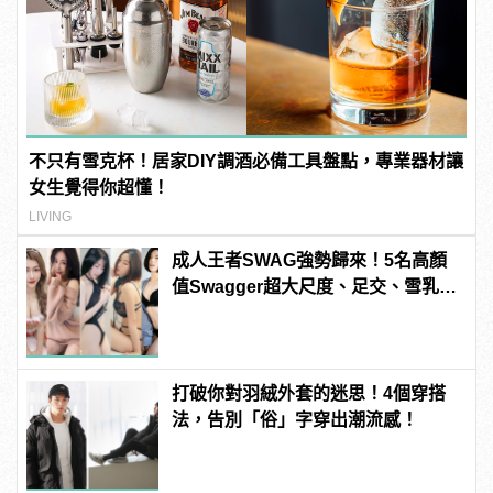
不只有雪克杯！居家DIY調酒必備工具盤點，專業器材讓
女生覺得你超懂！
LIVING
成人王者SWAG強勢歸來！5名高顏
值Swagger超大尺度、足交、雪乳、
粉紅海鮮通通有，親自教你人與人的
連結！ | manfashion這樣變型男
打破你對羽絨外套的迷思！4個穿搭
法，告別「俗」字穿出潮流感！