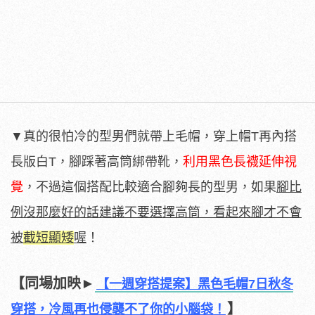
▼真的很怕冷的型男們就帶上毛帽，穿上帽T再內搭
長版白T，腳踩著高筒綁帶靴，
利用黑色長襪延伸視
覺
，不過這個搭配比較適合腳夠長的型男，如果
腳比
例沒那麼好的話建議不要選擇高筒，看起來腳才不會
被
截短顯矮
喔
！
【同場加映►
【一週穿搭提案】黑色毛帽7日秋冬
】
穿搭，冷風再也侵襲不了你的小腦袋！