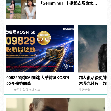
「Sejinming」！掀起衣服也太
「胸」了吧！ | manfashion這樣變型
男
009829掌握AI關鍵 大華韓國KOSPI
超人復活後更帥！
50今強勢開募
未曝光片段，超人
曝光！ | manfa
PR・大華銀全能行銷方案
生活話題