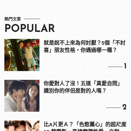
熱門文章
POPULAR
就是說不上來為何討厭？5個「不討
喜」朋友性格，你遇過哪一種？
1
你愛對人了沒！五道「真愛自問」
識別你的伴侶是對的人嗎？
2
比A片更Ａ？「色慾薰心」的超尺度