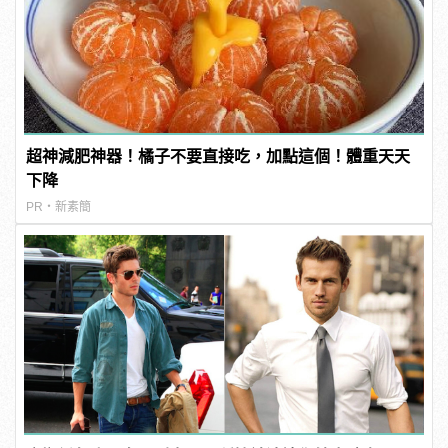
超神減肥神器！橘子不要直接吃，加點這個！體重天天
下降
PR・新素簡