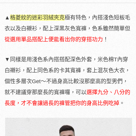
▲
格菱紋的迷彩羽絨夾克
極有特色，內搭淺色短板毛
衣以及白襯衫，配上深黑灰色寬褲，色系雖然簡單但
從選用單品搭配上便能看出你的穿搭功力
！
▼同樣是用淺色系內搭搭配深色外套，米色棉T內穿
白襯衫，配上同色系的卡其寬褲，套上混灰色大衣，
個性多層次Get～不過身高比較沒那麼高的型男們，
就不建議穿那麼長的寬褲囉，可以
選擇九分、八分的
長度，才不會讓過長的褲管把你的身高比例吃掉
。