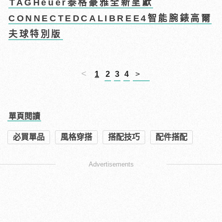
TAGHeuer泰格豪雅全新呈獻
CONNECTEDCALIBREE4智能腕錶高爾
夫球特別版
<
1
2
3
4
>
單頁閱讀
必買單品
風格穿搭
搭配技巧
配件搭配
Advertisements