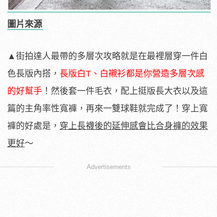
圖片來源
▲街拍達人最帶的多層次攻略就是在最裡層穿一件白
色長版內搭，
長版白T、白襯衫都是你營造多層次感
的好幫手
！然後套一件毛衣，配上挺版長大衣以及這
篇的主角率性寬褲，再來一雙球鞋就完成了！穿上寬
褲的好處是，
穿上長襪後的延伸感會比合身褲的效果
更好
～
Advertisements