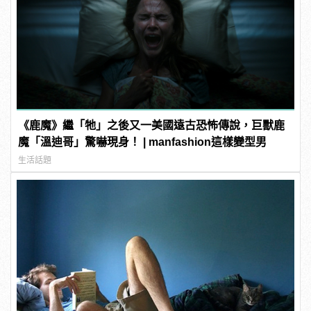
《鹿魔》繼「牠」之後又一美國遠古恐怖傳說，巨獸鹿
魔「溫迪哥」驚嚇現身！ | manfashion這樣變型男
生活話題