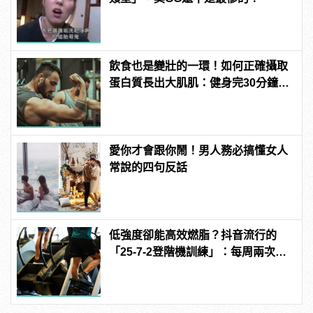
飲食也是變壯的一環！如何正確攝取
蛋白質長出大肌肌：健身完30分鐘是
黃金時間？
愛你才會跟你鬧！男人務必搞懂女人
常說的四句反話
低強度卻能高效燃脂？抖音流行的
「25-7-2登階機訓練」：每周兩次即
可