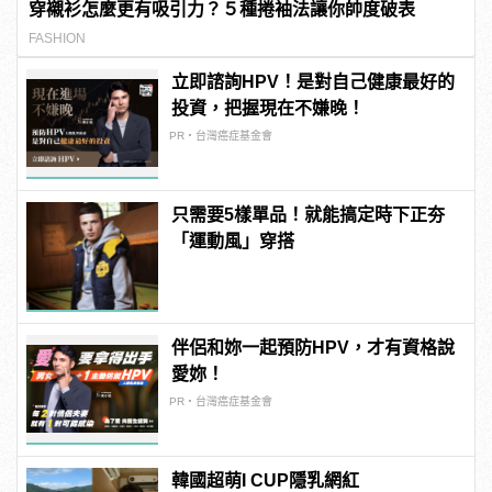
穿襯衫怎麼更有吸引力？５種捲袖法讓你帥度破表
FASHION
立即諮詢HPV！是對自己健康最好的
投資，把握現在不嫌晚！
PR・台灣癌症基金會
只需要5樣單品！就能搞定時下正夯
「運動風」穿搭
伴侶和妳一起預防HPV，才有資格說
愛妳！
PR・台灣癌症基金會
韓國超萌I CUP隱乳網紅