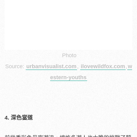
Photo
Source:
urbanvisualist.com
,
ilovewildfox.com
,
w
estern-youths
4. 深色當道