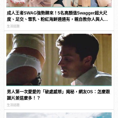
成人王者SWAG強勢歸來！5名高顏值Swagger超大尺
度、足交、雪乳、粉紅海鮮通通有，親自教你人與人的
連結！ | manfashion這樣變型男
生活話題
男人第一次愛愛的「破處感想」揭秘，網友OS：怎麼跟
謎片差這麼多！？
生活話題