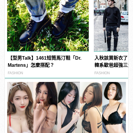
【型男Talk】1461短筒馬汀鞋「Dr.
入秋該買新衣了！
Martens」怎麼搭配？
韓系歐爸超強三大
衣」穿搭
FASHION
FASHION