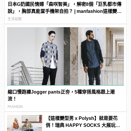
日本G奶國民情婦「森咲智美」，解密8個「巨乳都市傳
說」，胸部真能當手機架自拍？ | manfashion這樣變型
男
生活話題
縮口慢跑褲Jogger pants正夯，5種穿搭風格跟上潮
流！
FASHION
【這樣變型男 x Polysh】就是要花
俏！瑞典 HAPPY SOCKS 大展玩心