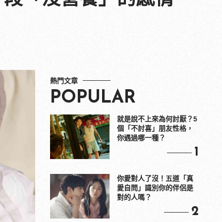
熱門文章
POPULAR
就是說不上來為何討厭？5
個「不討喜」朋友性格，
你遇過哪一種？
1
你愛對人了沒！五道「真
愛自問」識別你的伴侶是
對的人嗎？
2