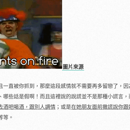
圖片來源
且一直被你抓到，那麼這段感情就不需要再多留戀了，因
、哪些話是假啊！而且這裡說的說謊並不是那種小謊言，
去酒吧喝酒，跟別人調情
；或是
在她朋友面前撒謊說你跟
等等。