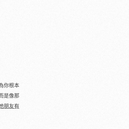
為你根本
而是像那
她朋友有