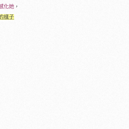
感化她
，
的樣子