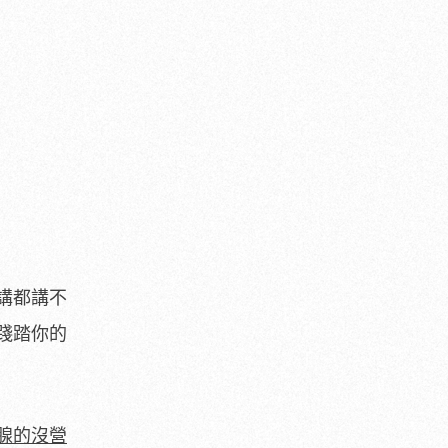
講都講不
踐踏你的
腺的沒營