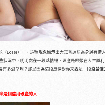
蛇（
Loser
）」，這種現象顯示出大眾普遍認為身邊有情
些狀況中，明明處在一段感情裡，理應是歸類在人生勝利
得有多溫拿啊？那是因為這段感情對你來說是一段
沒營養
半是個信用破產的人