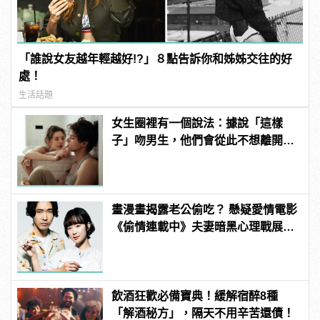
「誰說女友越年輕越好!?」８點告訴你和姊姊交往的好
處！
生活話題
女生圈裡有一個說法：據說「這樣
子」吻男生，他們會從此不想離開自
己！
畫漫畫揭露老公偷吃？ 懸疑愛情電影
《偷情連載中》夫妻暗黑心理戰展
開！
飲酒狂歡必備寶典！緩解宿醉8種
「解酒秘方」，隔天不用辛苦還債！