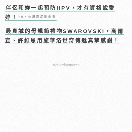
伴侶和妳一起預防HPV，才有資格說愛
妳！
PR・台灣癌症基金會
最真誠的母親節禮物SWAROVSKI，高爾
宣、許維恩用施華洛世奇傳遞真摯感謝！
Advertisements