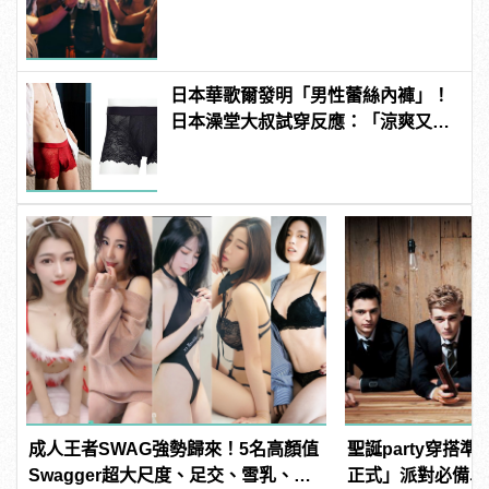
日本華歌爾發明「男性蕾絲內褲」！
日本澡堂大叔試穿反應：「涼爽又透
氣！」
成人王者SWAG強勢歸來！5名高顏值
聖誕party穿搭
Swagger超大尺度、足交、雪乳、粉
正式」派對必備單