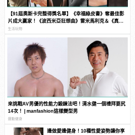
【91屆奧斯卡完整得獎名單】《幸福綠皮書》奪最佳影
片成大贏家！《波西米亞狂想曲》雷米馬利克＆《真
寵》奧莉薇亞柯爾曼封影帝影后！
生活玩物
來挑戰AV男優的性能力鍛鍊法吧！清水健一個禮拜要尻
14次！ | manfashion這樣變型男
運動健身
邊做愛邊健身！10種性愛姿勢讓你享