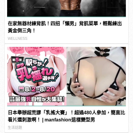
在家無器材練背肌！四招「懶男」背肌菜單，輕鬆練出
黃金倒三角！
WELLNESS
日本舉辦超荒謬「乳搖大賽」！超過480人參加，簡直比
看片還刺激啊！ | manfashion這樣變型男
生活話題