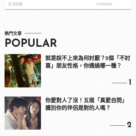
紅海鮮通通有，親自教你人與人的連
生活話題
FASHION
結！ | manfashion這樣變型男
熱門文章
POPULAR
就是說不上來為何討厭？5個「不討
喜」朋友性格，你遇過哪一種？
1
你愛對人了沒！五道「真愛自問」
識別你的伴侶是對的人嗎？
2