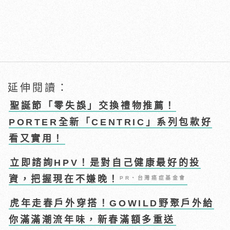
延伸閱讀：
聖誕節「零失誤」交換禮物推薦！
PORTER全新「CENTRIC」系列包款好
看又實用！
立即諮詢HPV！是對自己健康最好的投
資，把握現在不嫌晚！
PR・台灣癌症基金會
虎年走春戶外穿搭！GOWILD野聚戶外給
你滿滿潮流年味，新春滿額多重送