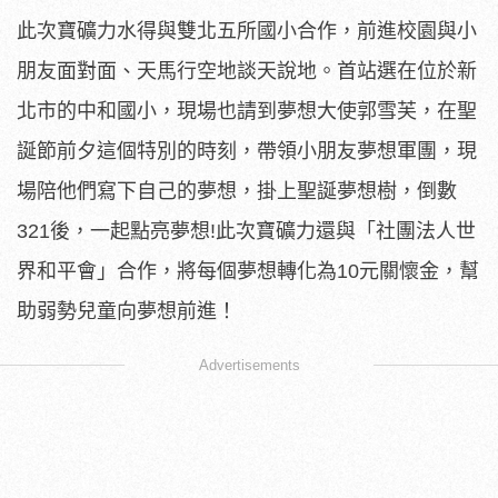
此次寶礦力水得與雙北五所國小合作，前進校園與小
朋友面對面、天馬行空地談天說地。首站選在位於新
北市的中和國小，現場也請到夢想大使郭雪芙，在聖
誕節前夕這個特別的時刻，帶領小朋友夢想軍團，現
場陪他們寫下自己的夢想，掛上聖誕夢想樹，倒數
321後，一起點亮夢想!此次寶礦力還與「社團法人世
界和平會」合作，將每個夢想轉化為10元關懷金，幫
助弱勢兒童向夢想前進！
Advertisements