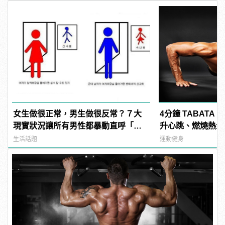
女生做很正常，男生做很反常？７大
4分鐘 TABATA
現實狀況讓所有男性都暴動直呼「不
升心跳、燃燒熱量
公平」！
生活話題
運動健身