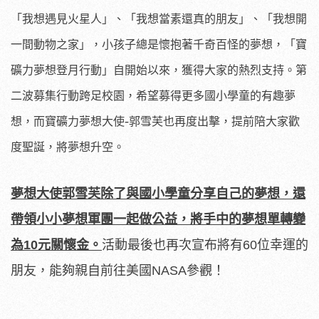
「我想遇見火星人」、「我想當素還真的朋友」、「我想開
一間動物之家」，小孩子總是懷抱著千奇百怪的夢想，「寶
礦力夢想登月行動」自開始以來，獲得大家的熱烈支持。第
二波募集行動跨足校園，希望募得更多國小學童的有趣夢
-
想，而寶礦力夢想大使
郭雪芙也再度出擊，提前陪大家歡
度聖誕，將夢想升空。
夢想大使郭雪芙除了與國小學童分享自己的夢想，還
帶領小小夢想軍團一起做公益，將手中的夢想單轉變
為10元關懷金。
活動最後也再次宣布將有60位幸運的
朋友，能夠親自前往美國NASA參觀！