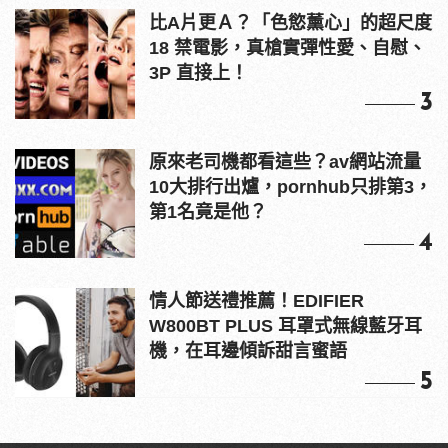
比A片更Ａ？「色慾薰心」的超尺度
18 禁電影，真槍實彈性愛、自慰、
3P 直接上！
3
原來老司機都看這些？av網站流量
10大排行出爐，pornhub只排第3，
第1名竟是他？
4
情人節送禮推薦！EDIFIER
W800BT PLUS 耳罩式無線藍牙耳
機，在耳邊傾訴甜言蜜語
5