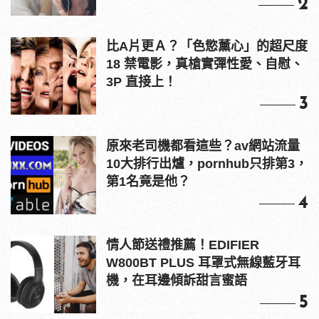
2
比A片更Ａ？「色慾薰心」的超尺度
18 禁電影，真槍實彈性愛、自慰、
3P 直接上！
3
原來老司機都看這些？av網站流量
10大排行出爐，pornhub只排第3，
第1名竟是他？
4
情人節送禮推薦！EDIFIER
W800BT PLUS 耳罩式無線藍牙耳
機，在耳邊傾訴甜言蜜語
5