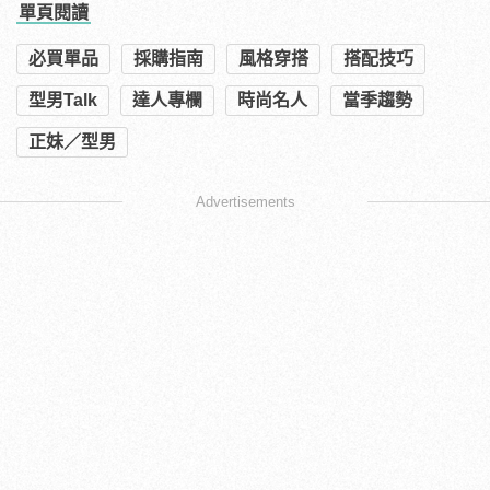
單頁閱讀
必買單品
採購指南
風格穿搭
搭配技巧
型男Talk
達人專欄
時尚名人
當季趨勢
正妹／型男
Advertisements