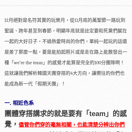
12
月絕對是名符其實的玩樂月，從
11
月底的萬聖節一路玩到
聖誕、跨年甚至到春節，明顯年底就是註定要和死黨們膩在
一起的大好日子，不過熱愛時尚的你們，單純一起玩的話還
是差了那麼一點，要是能拍起照片或是走在路上能散發出一
種「
we’re the team
」的感覺才能算是完全的
100
分團隊啊！
這就讓我們解析韓國天團穿搭的
4
大方向，讓嚮往的你們也
能成為新一代「假期天團」！
一. 相近色系
團體穿搭講求的就是要有「team」的感
覺，
儘管你們穿的毫無相關，也能清楚分辨出你們