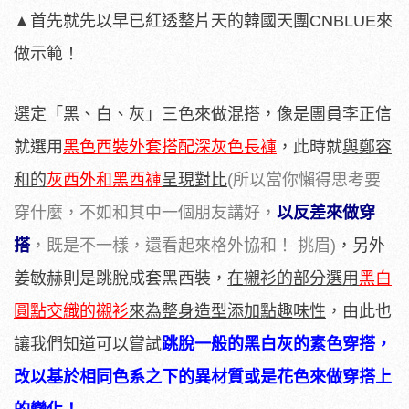
▲
首先就先以早已紅透整片天的韓國天團CNBLUE來
做示範！
選定「黑、白、灰」三色來做混搭，像是團員李正信
就選用
黑色西裝外套搭配深灰色長褲
，此時就
與鄭容
和的
灰西外和黑西褲
呈現對比
(所以當你懶得思考要
穿什麼，不如和其中一個朋友講好，
以反差來做穿
搭
，既是不一樣，還看起來格外協和！ 挑眉)
，另外
姜敏赫則是跳脫成套黑西裝，
在襯衫的部分選用
黑白
圓點交織的襯衫
來為整身造型添加點趣味性
，由此也
讓我們知道可以嘗試
跳脫一般的黑白灰的素色穿搭，
改以基於相同色系之下的異材質或是花色來做穿搭上