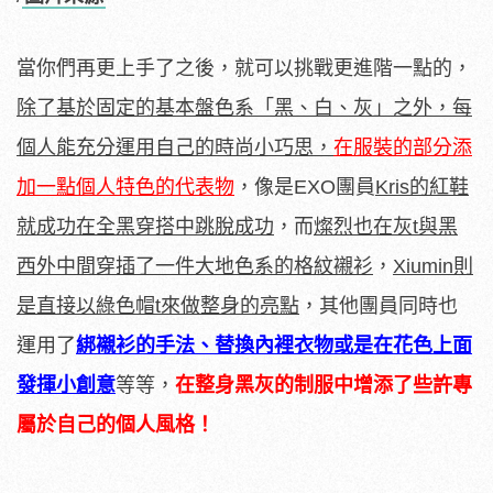
當你們再更上手了之後，就可以挑戰更進階一點的，
除了基於固定的基本盤色系「黑、白、灰」之外，每
個人能充分運用自己的時尚小巧思，
在服裝的部分添
加一點個人特色的代表物
，像是EXO團員
Kris的紅鞋
就成功在全黑穿搭中跳脫成功
，而
燦烈也
在灰t與黑
西外中間穿插了一件大地色系的格紋襯衫
，
Xiumin則
是直接
以綠色帽t來做整身的亮點
，其他團員同時也
運用了
綁襯衫的手法、替換內裡衣物或是在花色上面
發揮小創意
等等，
在整身黑灰的制服中增添了些許專
屬於自己的個人風格！