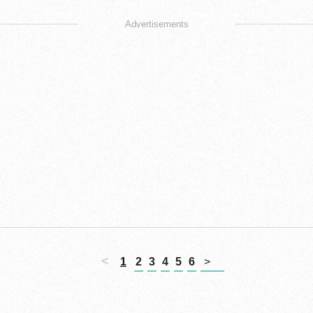
Advertisements
<
1
2
3
4
5
6
>