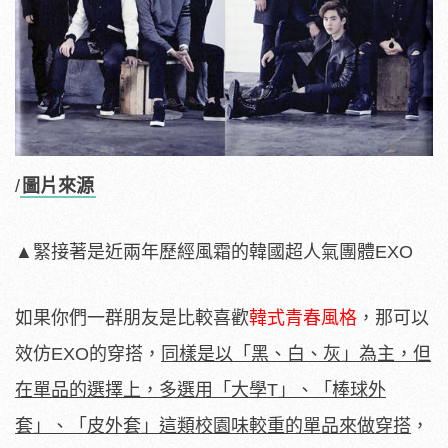
/
圖片來源
▲
緊接著是近兩年歷經風霜的韓國超人氣團體EXO
如果你們一群朋友是比較喜歡
韓式青春風格
，那可以
效仿EXO的穿搭，
同樣是以「黑、白、灰」為主，但
在單品的選擇上，多選用「大學T」、「棒球外
套」、「皮外套」這類校園味較重的單品來做穿搭
，