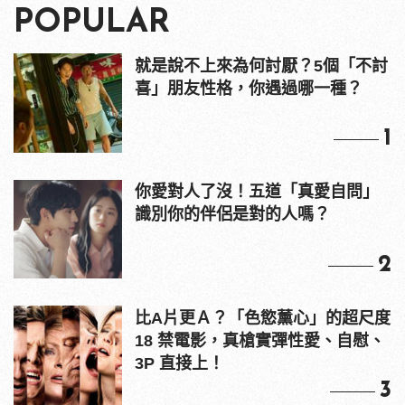
POPULAR
就是說不上來為何討厭？5個「不討
喜」朋友性格，你遇過哪一種？
1
你愛對人了沒！五道「真愛自問」
識別你的伴侶是對的人嗎？
2
比A片更Ａ？「色慾薰心」的超尺度
18 禁電影，真槍實彈性愛、自慰、
3P 直接上！
3