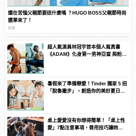
還在苦惱父親節要送什麼嗎 ？HUGO BOSS父親節時尚
選單來了！
新聞
超人氣演員林冠宇首本個人寫真書
《ADAM》化身第一男神亞當 與粉絲
建構最裸裎相見的關係 | manfashion
這樣變型男
暑假來了準備戀愛！Tinder 獨家 5 招
「脫魯撇步」，創造你的美好夏日戀
情！
桌上愛愛沒有你想得簡單！「桌上性
愛」7點注意事項，善用技巧讓她爽
翻天！ | manfashion這樣變型男