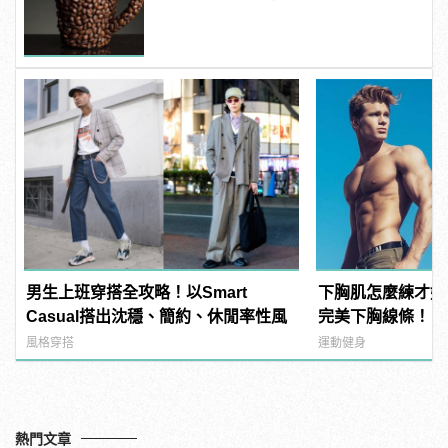
男生上班穿搭全攻略！以Smart
下胸肌怎麼練才好
Casual搭出沈穩、簡約、休閒率性風
完美下胸線條！ | m
型男
風格穿搭
運動健身
熱門文章