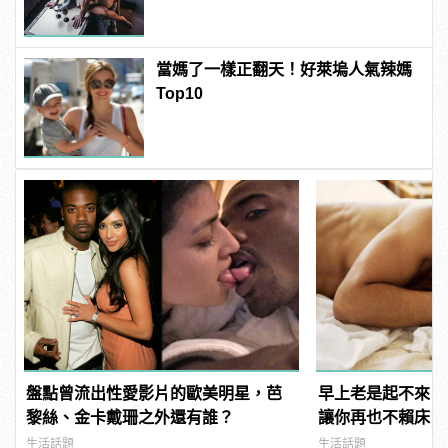
當媽了一樣正翻天！好萊塢人氣辣媽
Top10
盤點曾流出性愛影片的歐美明星，芭
早上老是起不來？
黎絲、金卡戴珊之外還有誰？
讓你再也不賴床！
生活話題
生活話題