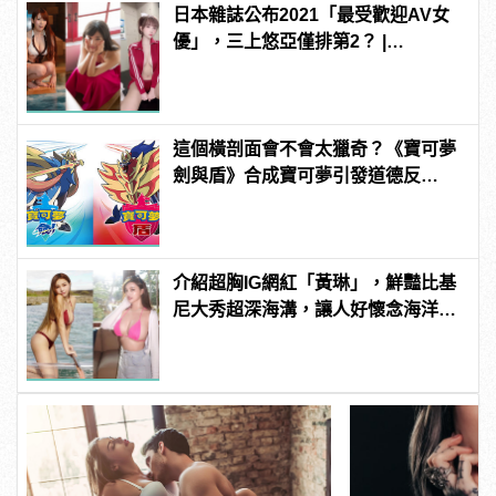
日本雜誌公布2021「最受歡迎AV女
優」，三上悠亞僅排第2？ |
manfashion這樣變型男
這個橫剖面會不會太獵奇？《寶可夢
劍與盾》合成寶可夢引發道德反
思！？
介紹超胸IG網紅「黃琳」，鮮豔比基
尼大秀超深海溝，讓人好懷念海洋風
光！ | manfashion這樣變型男