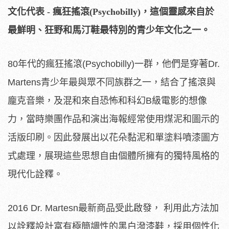
文化代表
-
瘋狂搖滾
(Psychobilly)
，這個靈感來自於
最鮮明、狂野和馬汀鞋最特別的青少年文化之一。
80年代的瘋狂搖滾(Psychobilly)一群，他們是穿著Dr.
Martens青少年最與眾不同族群之一，結合了搖滾與
龐克音樂，及混和來自恐怖和科幻B級電影的想像
力，當時樂團作品和演出海報經常使用煤泥和圖示的
活版印刷。因此發展出以花朵黏泥和單塗料噴漆圖方
式處理，展現這些思想自由個體所擁有的獨特風格的
現代化詮釋。
2016 Dr. Martesn最新商品受此啟發， 利用此方法加
以詮釋設計富有極簡調性的黑白潑漆鞋，採用個性化