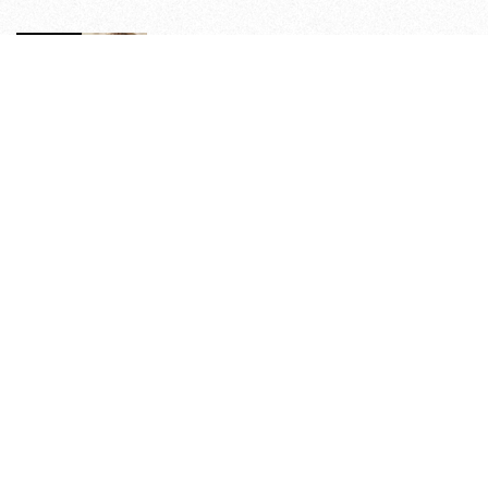
原來老司機都看這些？av網站流量
10大排行出爐，pornhub只排第3，
第1名竟是他？
4
情人節送禮推薦！EDIFIER
W800BT PLUS 耳罩式無線藍牙耳
機，在耳邊傾訴甜言蜜語
5
關於我們
隱私權政策
著作權聲明
廣告合作