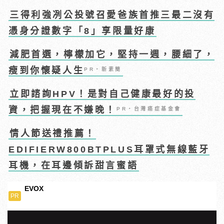
三得利強冽公投號召愛爸族首推三最二沒有
憑身分證數字「8」享限量好康
減肥首選，檸檬加它，堅持一週，腰細了，
瘦到你懷疑人生
PR・新素簡
立即諮詢HPV！是對自己健康最好的投
資，把握現在不嫌晚！
PR・台灣癌症基金會
情人節送禮推薦！
EDIFIERW800BTPLUS耳罩式無線藍牙
耳機，在耳邊傾訴甜言蜜語
EVOX
PR