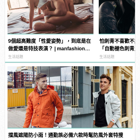
9個超高難度「性愛姿勢」，到底是在
怕刺青不喜歡不能
做愛還是特技表演？ | manfashion這
「自動褪色刺青」
樣變型男
過 | manfashi
生活話題
生活話題
擋風遮陽防小雨！通勤族必備六款時髦防風外套特搜