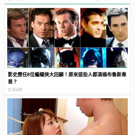
影史歷任8位蝙蝠俠大回顧！原來這些人都演過布魯斯韋
恩？
生活玩物