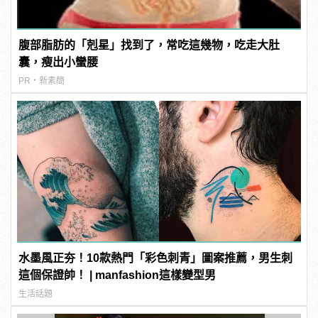
腹部脂肪的「剋星」找到了，常吃這幾物，吃走大肚
囊，瘦出小蠻腰
PR・新素簡
水墨風正夯！10款熱門「彩色刺青」圖案推薦，男生刺
這個保證帥！ | manfashion這樣變型男
生活話題