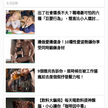
生活話題
出了社會還長不大？職場最可怕的六
種「巨嬰行為」，簡直比小人還討
厭！
邊做愛邊健身！10種性愛姿勢讓你享
受同時鍛鍊身材
9個徵兆告訴你，是時候在被工作逼
瘋前去度個假抒發壓力啦！
【飲料大騙局】每天喝飲料提神醒
腦，小心讓你「咖啡因中毒」