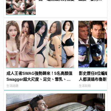
噁心到極致！
成人王者SWAG強勢歸來！5名高顏值
影史歷任8位蝙蝠
Swagger超大尺度、足交、雪乳、粉
人都演過布魯斯韋
紅海鮮通通有，親自教你人與人的連
生活話題
生活玩物
結！ | manfashion這樣變型男