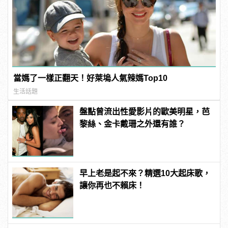
當媽了一樣正翻天！好萊塢人氣辣媽Top10
生活話題
盤點曾流出性愛影片的歐美明星，芭
黎絲、金卡戴珊之外還有誰？
早上老是起不來？精選10大起床歌，
讓你再也不賴床！