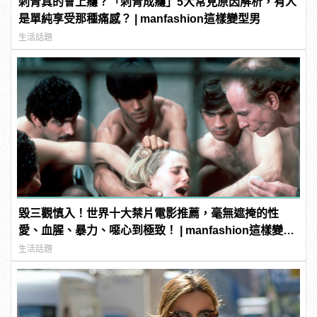
刺青真的會上癮？「刺青成癮」5大常見原因解析，有人
是單純享受那種痛感？ | manfashion這樣變型男
生活話題
毀三觀慎入！世界十大禁片電影推薦，毫無遮掩的性
愛、血腥、暴力、噁心到極致！ | manfashion這樣變型
男
生活話題