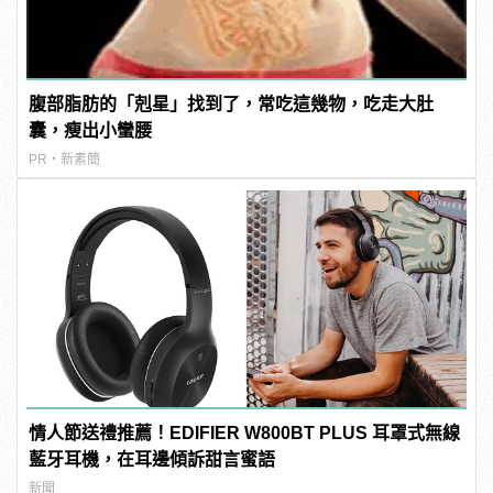
腹部脂肪的「剋星」找到了，常吃這幾物，吃走大肚
囊，瘦出小蠻腰
PR・新素簡
情人節送禮推薦！EDIFIER W800BT PLUS 耳罩式無線
藍牙耳機，在耳邊傾訴甜言蜜語
新聞