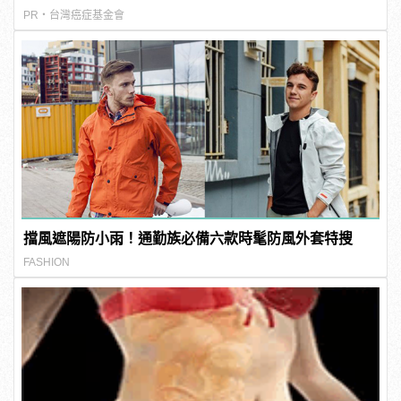
PR・台灣癌症基金會
擋風遮陽防小雨！通勤族必備六款時髦防風外套特搜
FASHION