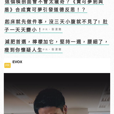
這個橫剖面會不會太獵奇？《寶可夢劍與
盾》合成寶可夢引發道德反思！？
起床就先做件事，沒三天小腹就不見了! 肚
子一天天變小！
PR・新素簡
減肥首選，檸檬加它，堅持一週，腰細了，
瘦到你懷疑人生
PR・新素簡
EVOX
PR