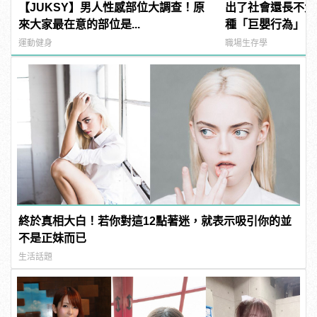
【JUKSY】男人性感部位大調查！原
出了社會還長不大
來大家最在意的部位是...
種「巨嬰行為」，
厭！
運動健身
職場生存學
終於真相大白！若你對這12點著迷，就表示吸引你的並
不是正妹而已
生活話題