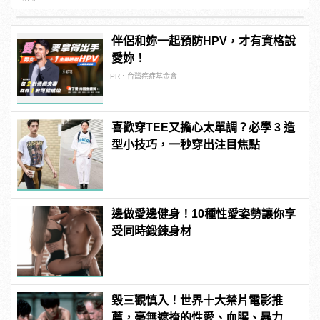
伴侶和妳一起預防HPV，才有資格說
愛妳！
PR・台灣癌症基金會
喜歡穿TEE又擔心太單調？必學 3 造
型小技巧，一秒穿出注目焦點
邊做愛邊健身！10種性愛姿勢讓你享
受同時鍛鍊身材
毀三觀慎入！世界十大禁片電影推
薦，毫無遮掩的性愛、血腥、暴力、