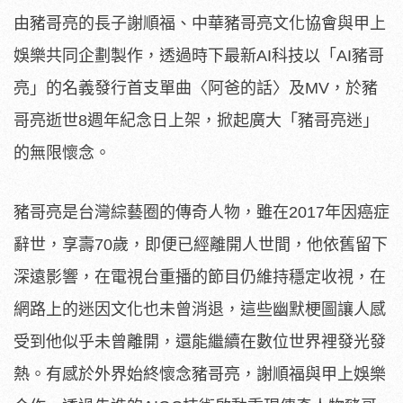
由豬哥亮的長子謝順福、中華豬哥亮文化協會與甲上
娛樂共同企劃製作，透過時下最新AI科技以「AI豬哥
亮」的名義發行首支單曲〈阿爸的話〉及MV，於豬
哥亮逝世8週年紀念日上架，掀起廣大「豬哥亮迷」
的無限懷念。
豬哥亮是台灣綜藝圈的傳奇人物，雖在2017年因癌症
辭世，享壽
70歲，即便已經離開人世間，他依舊留下
深遠影響，
在電視台重播的節目仍維持穩定收視，
在
網路上的迷因文化也未曾消退，
這些幽默梗圖讓人感
受到他似乎未曾離開，
還能繼續在數位世界裡發光發
熱。有感於外界始終懷念豬哥亮，
謝順福與甲上娛樂