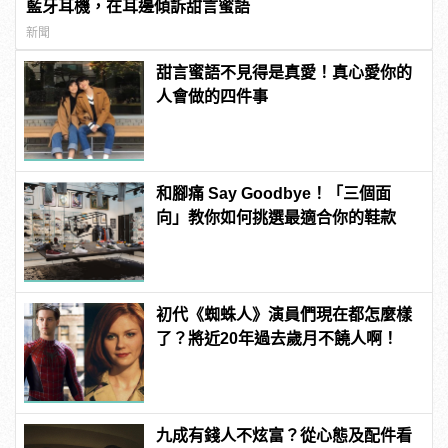
藍牙耳機，在耳邊傾訴甜言蜜語
新聞
甜言蜜語不見得是真愛！真心愛你的
人會做的四件事
和腳痛 Say Goodbye！「三個面
向」教你如何挑選最適合你的鞋款
初代《蜘蛛人》演員們現在都怎麼樣
了？將近20年過去歲月不饒人啊！
九成有錢人不炫富？從心態及配件看