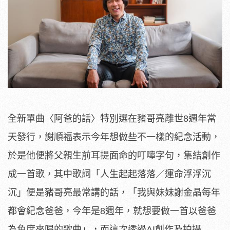
全新單曲〈阿爸的話〉特別選在豬哥亮離世8週年當
天發行，
謝順福表示今年想做些不一樣的紀念活動，
於是他便將父親生前耳提面命的叮嚀字句，集結創作
成一首歌，
其中歌詞「人生起起落落／運命浮浮沉
沉」便是豬哥亮最常講的話，
「我與妹妹謝金晶每年
都會紀念爸爸，今年是8週年，
就想要做一首以爸爸
為角度來唱的歌曲」，而這次透過AI創作及拍
攝