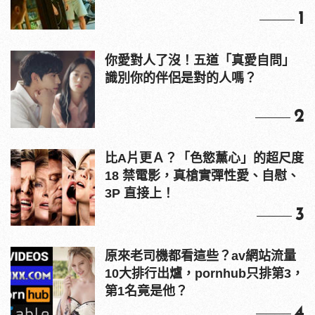
1
你愛對人了沒！五道「真愛自問」
識別你的伴侶是對的人嗎？
2
比A片更Ａ？「色慾薰心」的超尺度
18 禁電影，真槍實彈性愛、自慰、
3P 直接上！
3
原來老司機都看這些？av網站流量
10大排行出爐，pornhub只排第3，
第1名竟是他？
4