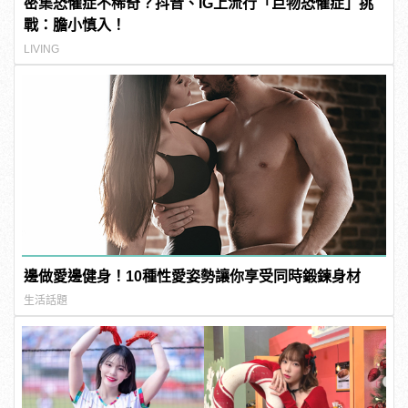
密集恐懼症不稀奇？抖音、IG上流行「巨物恐懼症」挑
戰：膽小慎入！
LIVING
邊做愛邊健身！10種性愛姿勢讓你享受同時鍛鍊身材
生活話題