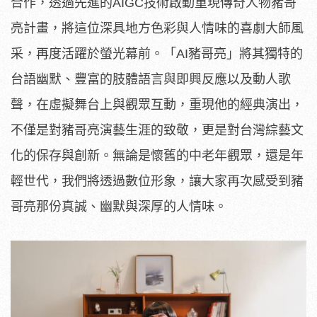
合作，透過先進的AIGC技術啟動重現傳奇人物
豬哥
亮計畫，將這位深具地方色彩與人情味的喜劇大師風
采，
再度活躍於螢光幕前。「AI豬哥亮」將其獨特的
台語幽默、
豐富的肢體語言與即興反應以及動人歌
聲，
在虛擬舞台上與觀眾互動，重現他的經典演出，
不僅是對豬哥亮演藝生涯的致敬，
更是對台灣綜藝文
化的保存與創新。無論是懷舊的中老年觀眾，
還是年
輕世代，我們將透過數位形象，
讓大家再次感受到豬
哥亮那份真誠、幽默與深厚的人情味。