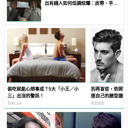
出有錢人如何低調炫耀：皮帶、手錶
藏不住
偷吃就能心想事成？5大「小王／小
別再盲從，依照7
三」出沒的警訊！
道自己的臉型適合
型男Care
髮型造型