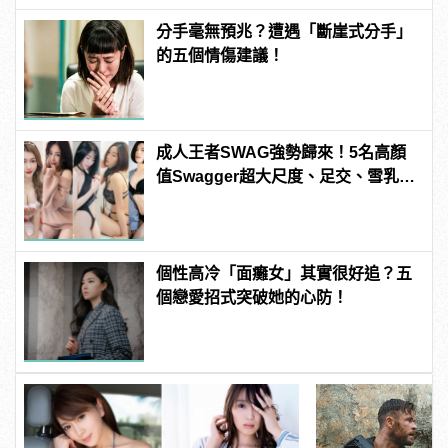
分手毫無預兆？遭遇「斷崖式分手」
的五個情傷建議！
成人王者SWAG強勢歸來！5名高顏
值Swagger超大尺度、足交、雪乳、
粉紅海鮮通通有，親自教你人與人的
連結！ | manfashion這樣變型男
個性高冷「面癱女」其實很好追？五
個戀愛招式突破她的心防！