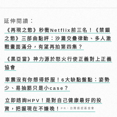
延伸閱讀：
《再現之慾》秒衝Netflix前三名！《禁錮
之慾》三部曲點評：沙灘交疊律動、多人激
戰畫面滿分，有望再拍第四集？
《黑亞當》神力源於怒火行使正義對上正義
協會
車震沒有你想得舒服！6大缺點盤點：姿勢
少、易抽筋只是小case？
立即諮詢HPV！是對自己健康最好的投
資，把握現在不嫌晚！
PR・台灣癌症基金會