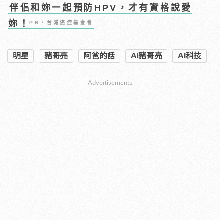
伴侶和妳一起預防HPV，才有資格說愛
妳！
PR・台灣癌症基金會
明星
豬哥亮
阿爸的話
AI豬哥亮
AI科技
Advertisements