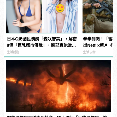
日本G奶國民情婦「森咲智美」，解密
拳拳到肉！「雷神
8個「巨乳都市傳說」，胸部真能當手
出Netflix新片
機架自拍？ | manfashion這樣變型男
線！
生活話題
生活玩物