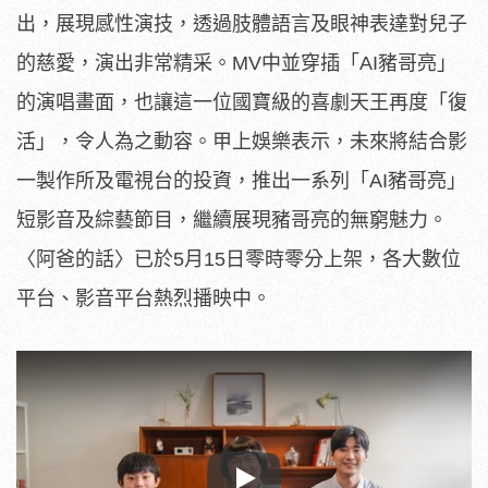
出，展現感性演技，
透過肢體語言及眼神表達對兒子
的慈愛，演出非常精采。MV中並穿
插「AI豬哥亮」
的演唱畫面，也讓這一位國寶級的喜劇天王再度「
復
活」，令人為之動容。甲上娛樂表示，
未來將結合影
一製作所及電視台的投資，推出一系列「AI豬哥亮」
短影音及綜藝節目，繼續展現豬哥亮的無窮魅力。
〈阿爸的話〉已於
5月15日零時零分上架，各大數位
平台、影音平台熱烈播映中。