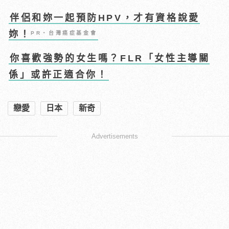
伴侶和妳一起預防HPV，才有資格說愛
妳！
PR・台灣癌症基金會
你喜歡強勢的女生嗎？FLR「女性主導關
係」或許正適合你！
戀愛
日本
新奇
Advertisements