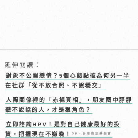
延伸閱讀：
對象不公開戀情？5個心態點破為何另一半
在社群「從不放合照、不說穩交」
人際關係裡的「赤裸真相」，朋友圈中靜靜
聽不說話的人，才是狠角色？
立即諮詢HPV！是對自己健康最好的投
資，把握現在不嫌晚！
PR・台灣癌症基金會