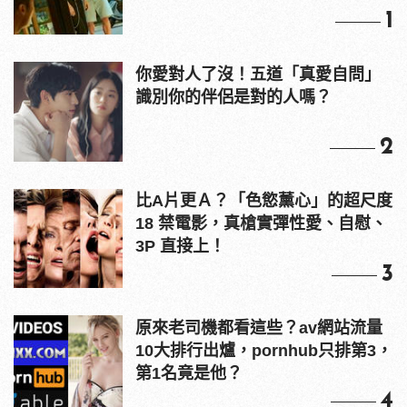
1
你愛對人了沒！五道「真愛自問」
識別你的伴侶是對的人嗎？
2
比A片更Ａ？「色慾薰心」的超尺度
18 禁電影，真槍實彈性愛、自慰、
3P 直接上！
3
原來老司機都看這些？av網站流量
10大排行出爐，pornhub只排第3，
第1名竟是他？
4