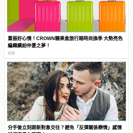
重振好心情！CROWN糖果盒旅行箱時尚換季 大勢亮色
編織繽紛仲夏之夢！
新聞
分手後立刻跟新對象交往？避免「反彈關係戀情」感情