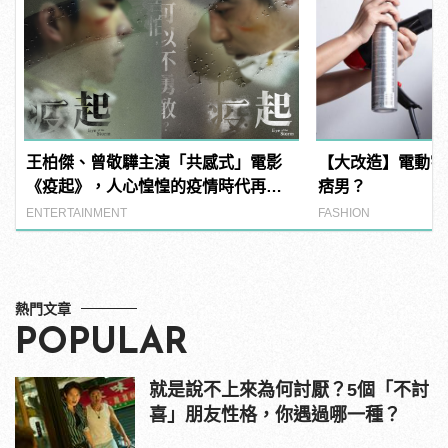
王柏傑、曾敬驊主演「共感式」電影
【大改造】電動宅
《疫起》，人心惶惶的疫情時代再度
痞男？
上演！
ENTERTAINMENT
FASHION
熱門文章
POPULAR
就是說不上來為何討厭？5個「不討
喜」朋友性格，你遇過哪一種？