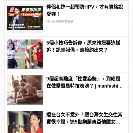
伴侶和妳一起預防HPV，才有資格說
愛妳！
PR・台灣癌症基金會
5個小技巧告訴你，原來韓妞要這樣
追！訊息報備、直接約出來？
9個超高難度「性愛姿勢」，到底是
在做愛還是特技表演？ | manfashion
這樣變型男
還在台女不意外？跟台灣女生交往其
實很幸福，這5點樂勝東亞他國女
性！