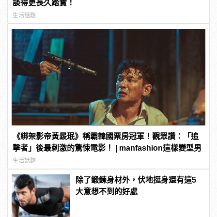
談得更長久踏實！
生活話題
《綁架影帝黃晸珉》稱霸韓國票房冠軍！觀眾讚：「追
擊者」後最刺激的驚悚電影！ | manfashion這樣變型男
生活話題
除了鍛鍊身材外，伏地挺身還有這5
大意想不到的好處