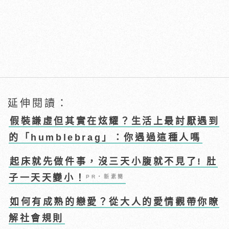
延伸閱讀：
假裝謙虛但其實在炫耀？生活上最討厭遇到
的「humblebrag」：你遇過這種人嗎
起床就先做件事，沒三天小腹就不見了! 肚
子一天天變小！
PR・新素簡
如何有成熟的戀愛？從大人的愛情觀帶你瞭
解社會規則