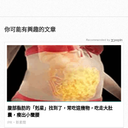
你可能有興趣的文章
Recommended by
腹部脂肪的「剋星」找到了，常吃這幾物，吃走大肚
囊，瘦出小蠻腰
PR・新素簡