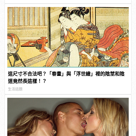
這尺寸不合法吧？「春畫」與「浮世繪」裡的陰莖和陰
道竟然長這樣！？
生活話題