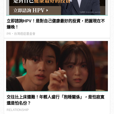
立即諮詢HPV！是對自己健康最好的投資，把握現在不
嫌晚！
PR・台灣癌症基金會
交往比上床還難！年輕人盛行「抱睡關係」，是怕寂寞
還是怕名份？
RELATIONSHIP