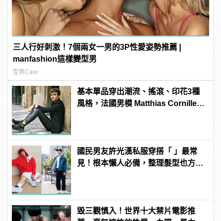
三人行好刺激！7個兩女一男的3P性愛姿勢推薦 |
manfashion這樣變型男
型男Care
基本單品穿出潮流、搖滾、印花3種
風格，法國男模 Matthias Cornilleau
的百變穿搭！
國民男友許光漢私服穿搭「 」最常
見！根本懶人必備，整理髮型也方便
啊！
毀三觀慎入！世界十大禁片電影推