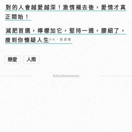
對的人會越愛越深！激情褪去後，愛情才真
正開始！
減肥首選，檸檬加它，堅持一週，腰細了，
瘦到你懷疑人生
PR・新素簡
戀愛
人際
Advertisements