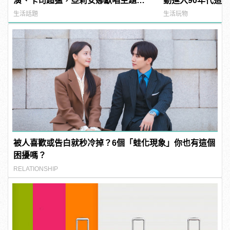
演、卡司超猛，亞莉安娜獻唱主題
動進入90年代這
曲？ | manfashion這樣變型男
生活話題
生活玩物
被人喜歡或告白就秒冷掉？6個「蛙化現象」你也有這個
困擾嗎？
RELATIONSHIP