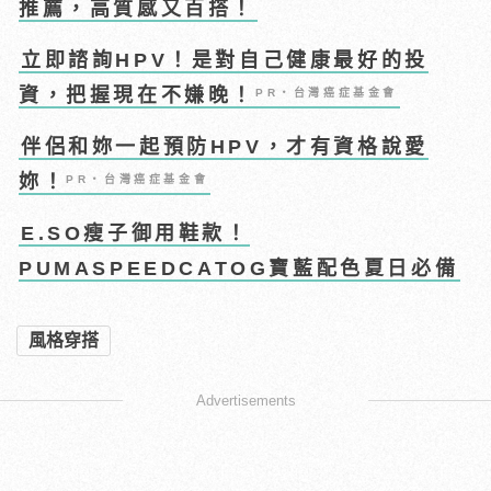
推薦，高質感又百搭！
立即諮詢HPV！是對自己健康最好的投
資，把握現在不嫌晚！
PR・台灣癌症基金會
伴侶和妳一起預防HPV，才有資格說愛
妳！
PR・台灣癌症基金會
E.SO瘦子御用鞋款！
PUMASPEEDCATOG寶藍配色夏日必備
風格穿搭
Advertisements