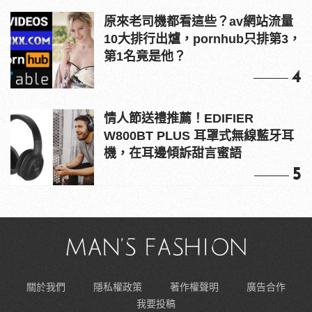
原來老司機都看這些？av網站流量
10大排行出爐，pornhub只排第3，
第1名竟是他？
4
情人節送禮推薦！EDIFIER
W800BT PLUS 耳罩式無線藍牙耳
機，在耳邊傾訴甜言蜜語
5
關於我們
隱私權政策
著作權聲明
廣告合作
我要投稿