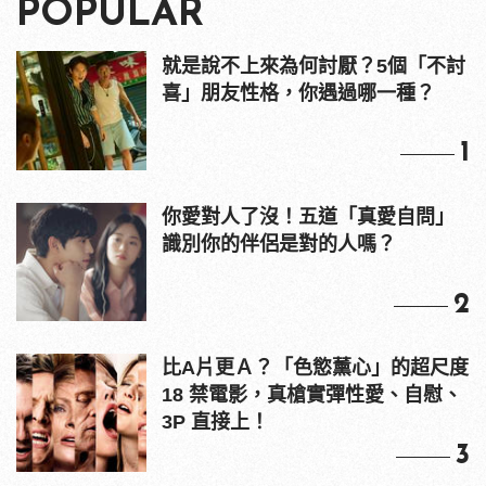
POPULAR
就是說不上來為何討厭？5個「不討
喜」朋友性格，你遇過哪一種？
1
你愛對人了沒！五道「真愛自問」
識別你的伴侶是對的人嗎？
2
比A片更Ａ？「色慾薰心」的超尺度
18 禁電影，真槍實彈性愛、自慰、
3P 直接上！
3