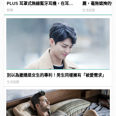
PLUS 耳罩式無線藍牙耳機，在耳邊
薦，毫無遮掩的性
傾訴甜言蜜語
噁心到極致！ | ma
新聞
生活話題
男
別以為撤嬌是女生的專利！男生同樣擁有「被愛需求」
生活話題