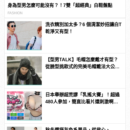
身為型男怎麼可能沒有？！7雙「超經典」白鞋盤點
FASHION
洗衣精別加太多？6 個清潔妙招讓白T
乾淨又有型！
【型男TALK】毛帽怎麼戴才有型？
從臉型挑款式的完美毛帽戴法大公
開！
日本舉辦超荒謬「乳搖大賽」！超過
480人參加，簡直比看片還刺激啊！ |
manfashion這樣變型男
秋冬選搭灰色系單品，從背心、