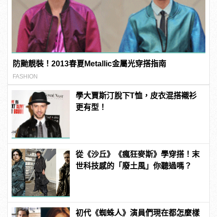
防颱靚裝！2013春夏Metallic金屬光穿搭指南
FASHION
學大賈斯汀脫下T恤，皮衣混搭襯衫
更有型！
從《沙丘》《瘋狂麥斯》學穿搭！末
世科技感的「廢土風」你聽過嗎？
初代《蜘蛛人》演員們現在都怎麼樣