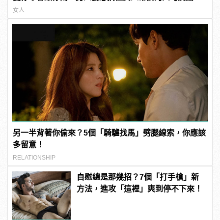
女人
另一半背著你偷來？5個「騎驢找馬」劈腿線索，你應該
多留意！
RELATIONSHIP
自慰總是那幾招？7個「打手槍」新
方法，進攻「這裡」爽到停不下來！