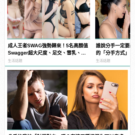
成人王者SWAG強勢歸來！5名高顏值
誰說分手一定要轟
Swagger超大尺度、足交、雪乳、粉
的「分手方式」，
紅海鮮通通有，親自教你人與人的連
華！
生活話題
生活話題
結！ | manfashion這樣變型男