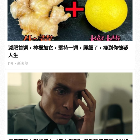
減肥首選，檸檬加它，堅持一週，腰細了，瘦到你懷疑
人生
PR・新素簡