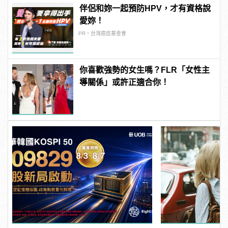
伴侶和妳一起預防HPV，才有資格說
愛妳！
PR・台灣癌症基金會
你喜歡強勢的女生嗎？FLR「女性主
導關係」或許正適合你！