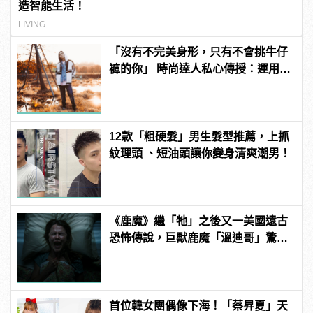
造智能生活！
LIVING
「沒有不完美身形，只有不會挑牛仔
褲的你」 時尚達人私心傳授：運用
Taper褲穿出爆表街頭潮味！
12款「粗硬髮」男生髮型推薦，上抓
紋理頭 、短油頭讓你變身清爽潮男！
《鹿魔》繼「牠」之後又一美國遠古
恐怖傳說，巨獸鹿魔「溫迪哥」驚嚇
現身！ | manfashion這樣變型男
首位韓女團偶像下海！「蔡昇夏」天