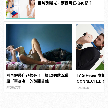
價片酬曝光，兩個月狂拍40部？
別再假裝自己很夯了！這12個狀況道
TAG Heuer 泰
盡「單身者」的酸甜苦辣
CONNECTED CA
錶 高爾夫球特別
戀愛微講座
FASHION