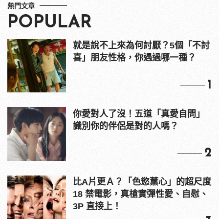
熱門文章
POPULAR
就是說不上來為何討厭？5個「不討
喜」朋友性格，你遇過哪一種？
1
你愛對人了沒！五道「真愛自問」
識別你的伴侶是對的人嗎？
2
比A片更Ａ？「色慾薰心」的超尺度
18 禁電影，真槍實彈性愛、自慰、
3P 直接上！