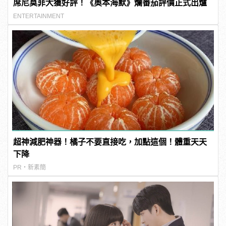
席尼莫菲大獲好評！《奧本海默》爛番茄評價正式出爐
ENTERTAINMENT
超神減肥神器！橘子不要直接吃，加點這個！體重天天
下降
PR・新素簡