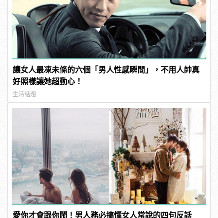
讓女人最凍未條的六個「男人性感瞬間」，不用人帥真
好照樣讓她超動心！
生活話題
愛你才會跟你鬧！男人務必搞懂女人常說的四句反話