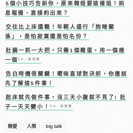
5個小技巧告訴你，原來韓妞要這樣追！訊
息報備、直接約出來？
交往比上床還難！年輕人盛行「抱睡關
係」，是怕寂寞還是怕名份？
肚腩一抓一大把，只需1個雞蛋，用一個瘦
一個
PR・新素簡
告白時機很關鍵！曖昧直球對決前，你應該
先了解這5件事！
起床就先做件事，沒三天小腹就不見了! 肚
子一天天變小！
PR・新素簡
戀愛
人際
big talk