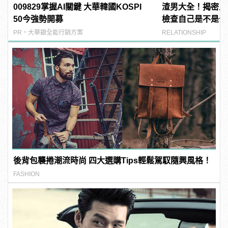
009829掌握AI關鍵 大華韓國KOSPI
渣男大全！揭密五
50今強勢開募
檢查自己是不是也
PR・大華銀全能行銷方案
RELATIONSHIP
後背包襲捲潮流時尚 四大選購Tips輕鬆駕馭隨興風格！
FASHION