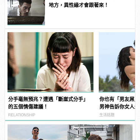
地方，異性緣才會跟著來！
分手毫無預兆？遭遇「斷崖式分手」
你也有「男友屌」
的五個情傷建議！
男神告訴你女人最愛「
Dick」是啥？
RELATIONSHIP
生活話題