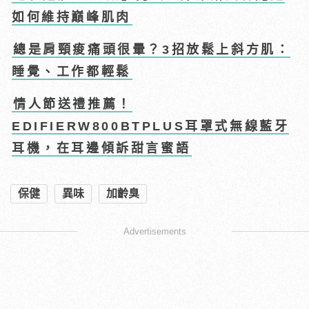
如何維持巔峰肌肉
總是肩頸痠痛頭很暈？3招放鬆上斜方肌：
睡覺、工作都輕鬆
情人節送禮推薦！
EDIFIERW800BTPLUS耳罩式無線藍牙
耳機，在耳邊傾訴甜言蜜語
保健
異味
加齡臭
Advertisements