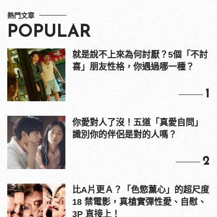
熱門文章
POPULAR
就是說不上來為何討厭？5個「不討
喜」朋友性格，你遇過哪一種？
1
你愛對人了沒！五道「真愛自問」
識別你的伴侶是對的人嗎？
2
比A片更Ａ？「色慾薰心」的超尺度
18 禁電影，真槍實彈性愛、自慰、
3P 直接上！