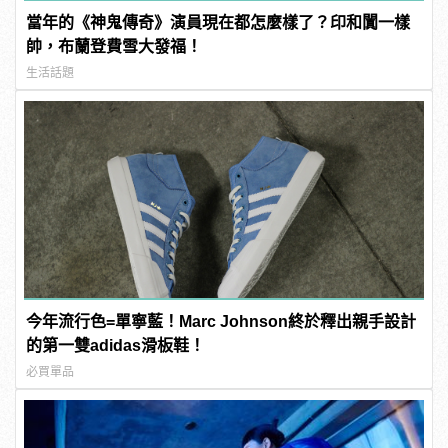
當年的《神鬼傳奇》演員現在都怎麼樣了？印和闐一樣
帥，布蘭登費雪大發福！
生活話題
今年流行色=單寧藍！Marc Johnson終於釋出親手設計
的第一雙adidas滑板鞋！
必買單品