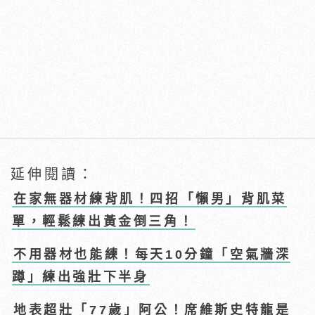
延伸閱讀：
在家無器材練背肌！四招「懶男」背肌菜
單，輕鬆練出黃金倒三角！
不用器材也能練！每天10分鐘「空氣牆深
蹲」練出強壯下半身
地表超壯「77歲」阿公！席維斯史特龍是