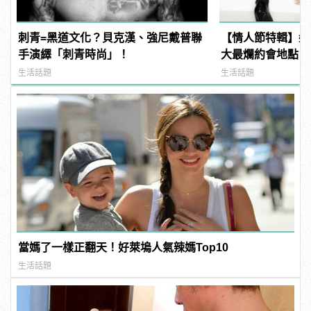
刺青=黑道文化？貝克漢、強尼戴普聯
【情人節特輯】盤
手演繹「刺青時尚」！
大最爛約會地點！
生活話題
生活話題
當媽了一樣正翻天！好萊塢人氣辣媽Top10
生活話題