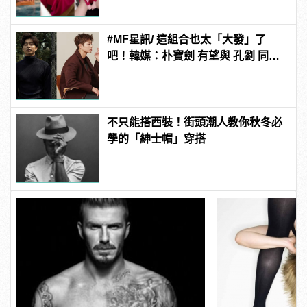
#MF星訊/ 這組合也太「大發」了
吧！韓媒：朴寶劍 有望與 孔劉 同框
合作新電影《徐福》！
不只能搭西裝！街頭潮人教你秋冬必
學的「紳士帽」穿搭