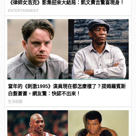
《律師女浩克》影集迎來大結局：凱文費吉驚喜現身！
ENTERTAINMENT
當年的《刺激1995》演員現在都怎麼樣了？提姆羅賓斯
白髮蒼蒼，網友驚：快認不出來！
生活話題