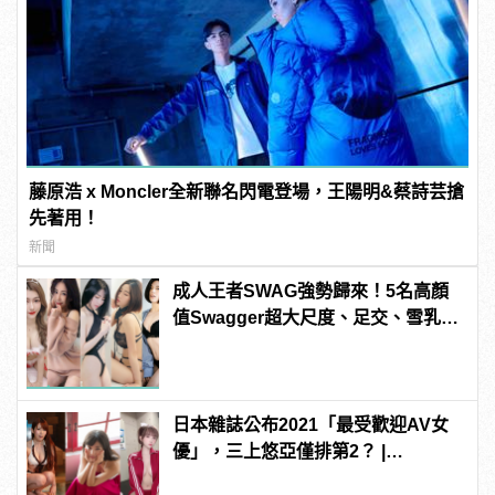
藤原浩 x Moncler全新聯名閃電登場，王陽明&蔡詩芸搶
先著用！
新聞
成人王者SWAG強勢歸來！5名高顏
值Swagger超大尺度、足交、雪乳、
粉紅海鮮通通有，親自教你人與人的
連結！ | manfashion這樣變型男
日本雜誌公布2021「最受歡迎AV女
優」，三上悠亞僅排第2？ |
manfashion這樣變型男