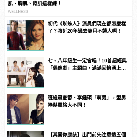
肌、胸肌、背肌這樣練！
WELLNESS
初代《蜘蛛人》演員們現在都怎麼樣
了？將近20年過去歲月不饒人啊！
七、八年級生一定會唱！10首超經典
「偶像劇」主題曲，滿滿回憶湧上心
頭
班維蕭憂鬱、李鍾碩「萌男」，型男
捲髮風格大不同！
【其實你應該】出門前先注意這五個