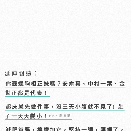
延伸閱讀：
你聽過狗相正妹嗎？安俞真、中村一葉、金
世正都是代表！
起床就先做件事，沒三天小腹就不見了! 肚
子一天天變小！
PR・新素簡
減肥首選，檸檬加它，堅持一週，腰細了，