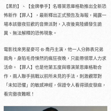
【黑豹】、【金牌拳手】名導萊恩庫格勒推出全新恐
怖新作【罪人】，最新釋出正式預告及海報，揭露一
場本該徹夜狂歡的音樂派對，入夜後竟陸續發生詭
異、無法解釋的恐怖現象。
電影找來男星麥可·B·
喬丹主演，他一人分飾表兄弟
兩角，身陷毛骨悚然的瘋狂夜晚，
只能帶領眾人力求
活命。【罪人】
也是他第五度與導演萊恩庫格勒合
作，
兩人聯手挑戰以前所未見的手法，刺激觀眾對
「未知恐懼」
的敏感神經，保證令人看得頭皮發麻，
看完徹夜難眠！