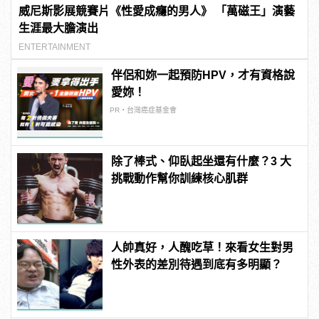
威尼斯影展競賽片《性愛成癮的男人》 「萬磁王」演藝
生涯最大膽演出
ENTERTAINMENT
伴侶和妳一起預防HPV，才有資格說
愛妳！
PR・台灣癌症基金會
除了棒式、仰臥起坐還有什麼？3 大
挑戰動作幫你訓練核心肌群
人帥真好，人醜吃草！來看女生對男
性外表的差別待遇到底有多明顯？