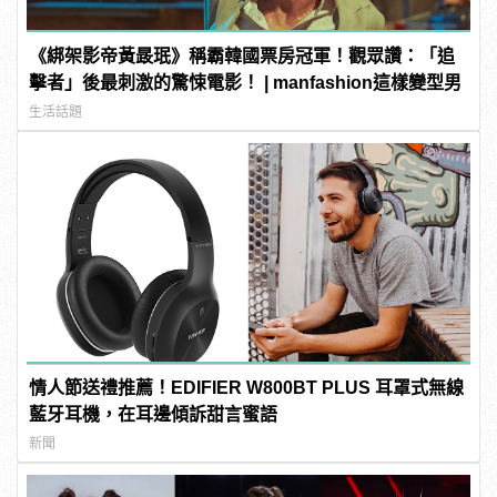
《綁架影帝黃晸珉》稱霸韓國票房冠軍！觀眾讚：「追
擊者」後最刺激的驚悚電影！ | manfashion這樣變型男
生活話題
情人節送禮推薦！EDIFIER W800BT PLUS 耳罩式無線
藍牙耳機，在耳邊傾訴甜言蜜語
新聞