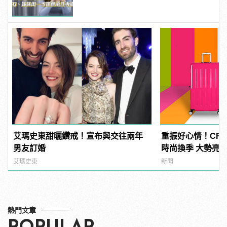
艾瑪史東甜曬鑽戒！宣布與交往兩年
重振好心情！CR
男友訂婚
時尚換季 大勢亮
夢！
艾瑪史東
新聞
熱門文章