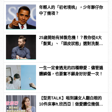
年輕人的「初老境桃」，少年夥仔你
中了幾項？
25歲開始有掉髮危機！？教你從4大
「髮質」、「頭皮狀態」選對洗髮
品，避免落髮、保養清潔一次到位！
一生一定會遇見的四種戀愛：儘管遍
體鱗傷，也要奮不顧身好好愛一次！
【型男TALK】啪到讓女人翻白眼的
10件床事ft.欣西亞｜做愛體位幾個剛
好？抽插時間xx分鐘是極限！