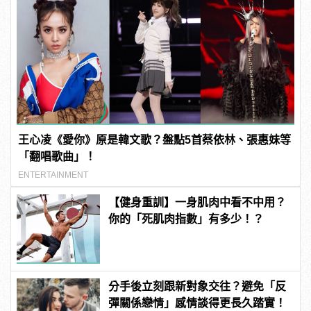
王心凌《愛你》原是韓文歌？盤點5首蔡依林、張惠妹等
「翻唱歌曲」！
ENTERTAINMENT
【健身重訓】一身肌肉中看不中用？
你的「死肌肉指數」有多少！？
分手後立刻跟新對象交往？避免「反
彈關係戀情」感情談得更長久踏實！