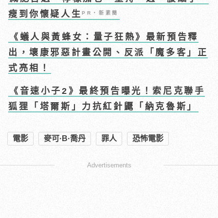
瘦到你懷疑人生
PR・新素簡
《蟻人與黃蜂女：量子狂熱》最新預告釋
出，壞康邪惡計畫公開、反派「魔多客」正
式亮相！
《音速小子2》最終預告曝光！索尼克聯手
狐狸「塔爾斯」力抗紅針鼴「納克魯斯」
電影
麥可·B·喬丹
罪人
恐怖電影
Advertisements