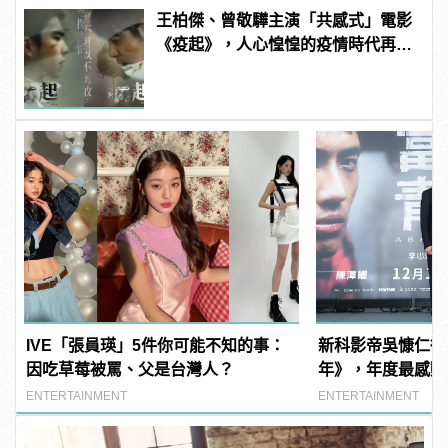
王柏傑、曾敬驊主演「共感式」電影
《疫起》，人心惶惶的疫情時代再度
上演！
IVE「張員瑛」5件你可能不知的事：
新科影帝吳慷仁從
因吃草莓被罵、父是台灣人？
年》，年度最感動
ENTERTAINMENT
ENTERTAINMENT