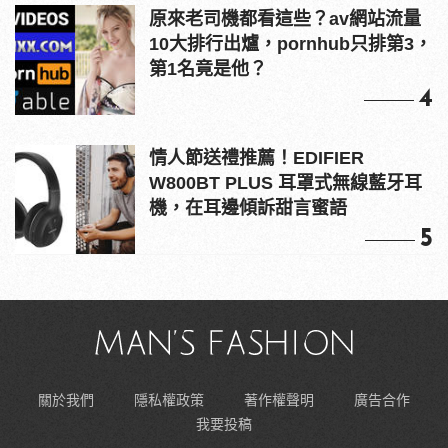
原來老司機都看這些？av網站流量
10大排行出爐，pornhub只排第3，
第1名竟是他？
4
情人節送禮推薦！EDIFIER
W800BT PLUS 耳罩式無線藍牙耳
機，在耳邊傾訴甜言蜜語
5
關於我們
隱私權政策
著作權聲明
廣告合作
我要投稿