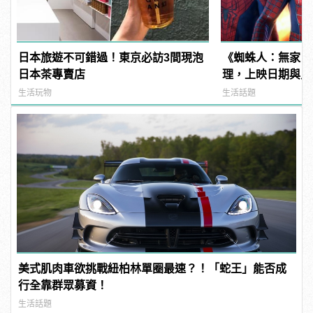
日本旅遊不可錯過！東京必訪3間現泡
《蜘蛛人：無家日
日本茶專賣店
理，上映日期與片
姆霍蘭德去向......
生活玩物
生活話題
美式肌肉車欲挑戰紐柏林單圈最速？！「蛇王」能否成
行全靠群眾募資！
生活話題