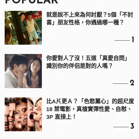
POPULAR
就是說不上來為何討厭？5個「不討
喜」朋友性格，你遇過哪一種？
1
你愛對人了沒！五道「真愛自問」
識別你的伴侶是對的人嗎？
2
比A片更Ａ？「色慾薰心」的超尺度
18 禁電影，真槍實彈性愛、自慰、
3P 直接上！
3