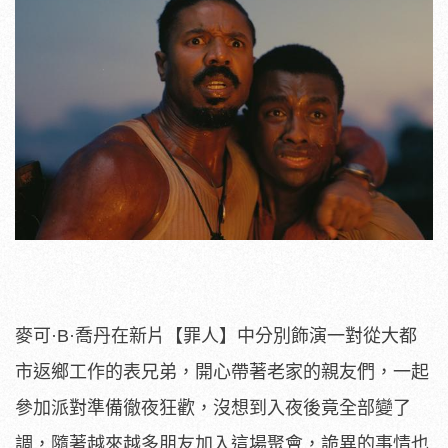
麥可·B·喬丹在新片【罪人】
中分別飾演一對從大都
市返鄉工作的表兄弟，
開心帶著老家的親友們，一起
參加派對準備徹夜狂歡，
沒想到入夜後竟全部變了
調，隨著越來越多朋友加入這場聚會，
詭異的事情也