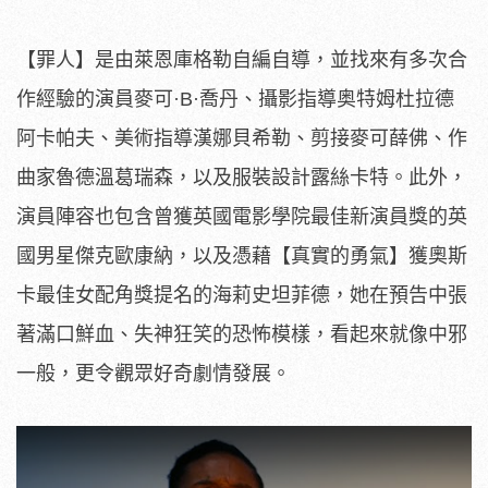
【罪人】是由萊恩庫格勒自編自導，
並找來有多次合
作經驗的演員麥可·B·喬丹、
攝影指導奥特姆杜拉德
阿卡帕夫、美術指導漢娜貝希勒、
剪接麥可薛佛、作
曲家魯德溫葛瑞森，以及服裝設計露絲卡特。
此外，
演員陣容也包含曾獲英國電影學院最佳新演員獎的英
國男星傑克歐康
納，以及憑藉【真實的勇氣】
獲奧斯
卡最佳女配角獎提名的海莉史坦菲德，
她在預告中張
著滿口鮮血、失神狂笑的恐怖模樣，
看起來就像中邪
一般，更令觀眾好奇劇情發展。