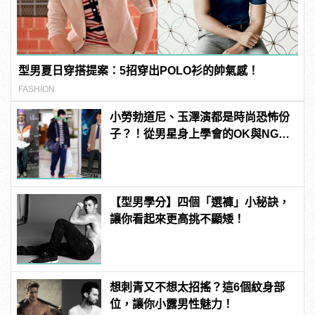
型男夏日穿搭提案：5招穿出POLO衫的帥氣感！
FASHION
小勞勃道尼、玉澤演都是時尚恐怖份
子？！從男星身上學會的OK與NG穿
搭
【型男學分】四個「選褲」小秘訣，
讓你看起來更高挑不顯矮！
想刺青又不想太招搖？這6個紋身部
位，讓你小露男性魅力！