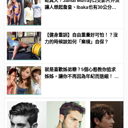
乾真大！Jamal Murray口交影片外流
讓人想起詹皇、Ibaka也有30公分驚
人巨根！
【健身重訓】自由重量好可怕！？沒
力的時候該如何「棄槓」自保？
就是喜歡姊弟戀？5個心態教你追求
姊姊，讓你不再因為年紀而退縮！ |
manfashion這樣變型男