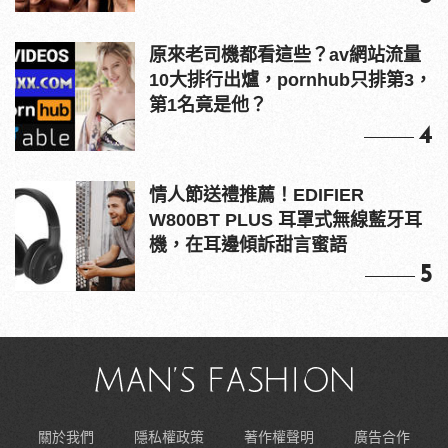
原來老司機都看這些？av網站流量
10大排行出爐，pornhub只排第3，
第1名竟是他？
4
情人節送禮推薦！EDIFIER
W800BT PLUS 耳罩式無線藍牙耳
機，在耳邊傾訴甜言蜜語
5
關於我們
隱私權政策
著作權聲明
廣告合作