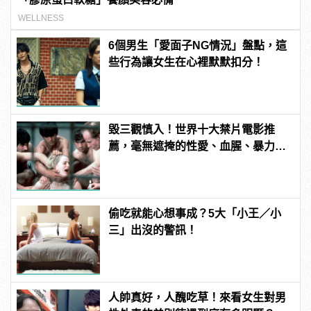
WELLNESS
6個男生「愛面子NG情況」盤點，這
些行為讓女生在心裡默默扣分！
毀三觀慎入！世界十大禁片電影推
薦，毫無遮掩的性愛、血腥、暴力、
噁心到極致！
偷吃就能心想事成？5大「小王／小
三」出沒的警訊！
人帥真好，人醜吃草！來看女生對男