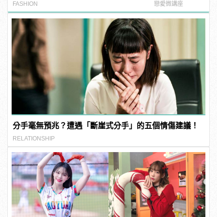
範！
FASHION
戀愛微講座
分手毫無預兆？遭遇「斷崖式分手」的五個情傷建議！
RELATIONSHIP