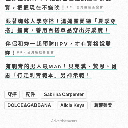
資，把握現在不嫌晚！
PR・台灣癌症基金會
跟著蜘蛛人學穿搭！湯姆霍蘭德「夏季穿
搭」指南，善用百搭單品穿出好感度！
伴侶和妳一起預防HPV，才有資格說愛
妳！
PR・台灣癌症基金會
有刺青的男人最Man！貝克漢、贊恩、肖
恩「行走刺青範本」男神示範！
穿搭
配件
Sabrina Carpenter
DOLCE&GABBANA
Alicia Keys
葛萊美獎
Advertisements