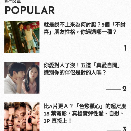
熱門文章
POPULAR
就是說不上來為何討厭？5個「不討
喜」朋友性格，你遇過哪一種？
1
你愛對人了沒！五道「真愛自問」
識別你的伴侶是對的人嗎？
2
比A片更Ａ？「色慾薰心」的超尺度
18 禁電影，真槍實彈性愛、自慰、
3P 直接上！
3