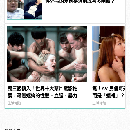
性外表的差別待遇到底有多明顯？
毀三觀慎入！世界十大禁片電影推
驚！AV 男優每
薦，毫無遮掩的性愛、血腥、暴力、
而是「這裡」？ | m
噁心到極致！ | manfashion這樣變型
型男
生活話題
生活話題
男