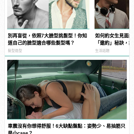
別再盲從，依照7大臉型挑髮型！你知
如何約女生見面約
道自己的臉型適合哪些髮型嗎？
「邀約」秘訣，讓
到她！
髮型造型
生活話題
車震沒有你想得舒服！6大缺點盤點：姿勢少、易抽筋只
是小case？