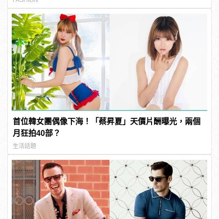
首位韓女團偶像下海！「蔡昇夏」天價片酬曝光，兩個
月狂拍40部？
生活話題