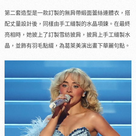
第二套造型是一款訂製的無肩帶緞面蕾絲連體衣，搭
配丈量設計後，同樣由手工縫製的水晶項鍊。在最終
亮相時，她披上了訂製雪紡披肩，披肩上手工縫製水
晶，並飾有羽毛點綴，為葛萊美演出畫下華麗句點。