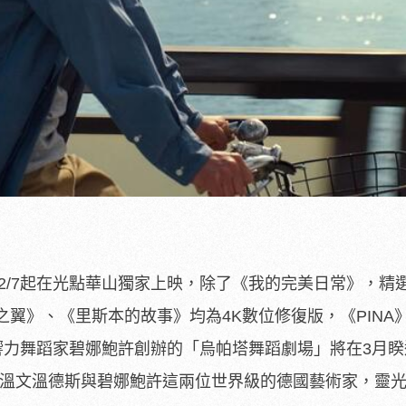
2/7起在光點華山獨家上映，除了《我的完美日常》，精
翼》、《里斯本的故事》均為4K數位修復版，《PINA
影響力舞蹈家碧娜鮑許創辦的「烏帕塔舞蹈劇場」將在3月睽
家重溫文溫德斯與碧娜鮑許這兩位世界級的德國藝術家，靈