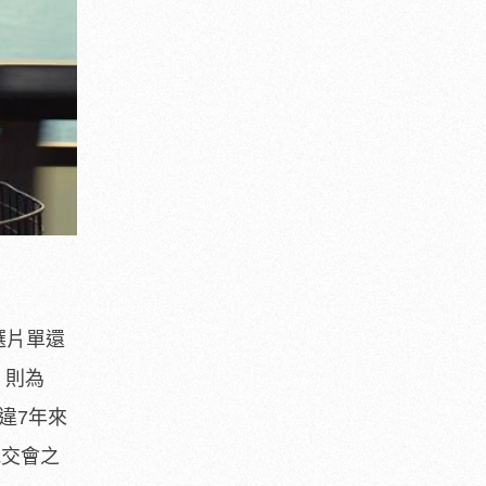
選片單還
》則為
違7年來
光交會之