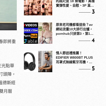
的超尺度 18 禁電影，真槍
實彈性愛、自慰、3P 直接
上！
3
原來老司機都看這些？av
網站流量10大排行出爐，
pornhub只排第3，第1名
竟是他？
4
春即將重
情人節送禮推薦！
EDIFIER W800BT PLUS
耳罩式無線藍牙耳機，在
將在光點華
耳邊傾訴甜言蜜語
5
打頭陣，
溫德斯經
雙月曆