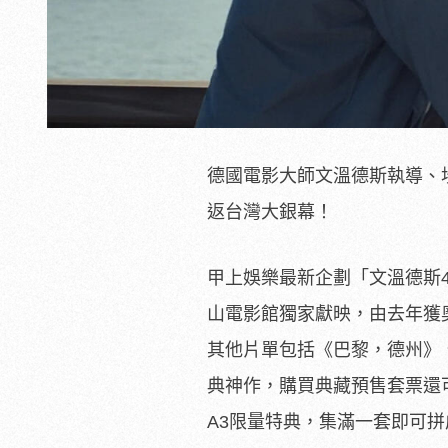
德國電影大師文溫德斯執導、
返台灣大銀幕！
甲上娛樂最新企劃「文溫德斯4K經典
山電影館獨家獻映，由去年獲
其他片單包括《巴黎，德州》、
典神作，購買典藏預售套票還
A3限量特典，集滿一套即可拼