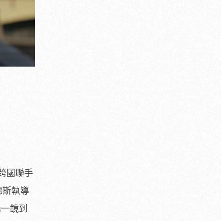
跨國聯手
德斯執導
過一鏡到