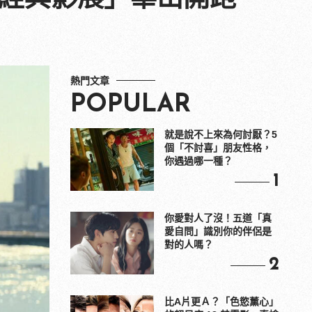
熱門文章
POPULAR
就是說不上來為何討厭？5
個「不討喜」朋友性格，
你遇過哪一種？
1
你愛對人了沒！五道「真
愛自問」識別你的伴侶是
對的人嗎？
2
比A片更Ａ？「色慾薰心」