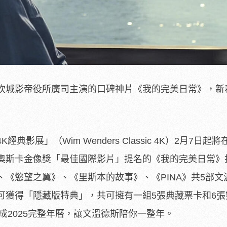
坎城影帝役所廣司主演的口碑神片《我的完美日常》，新
影展」（Wim Wenders Classic 4K）2月7日起
奧斯卡金像獎「最佳國際影片」提名的《我的完美日常》
《慾望之翼》、《里斯本的故事》、《PINA》共5部文
可獲得「隱藏版特典」，共可擁有一組5張典藏票卡和6張
成2025完整年曆，讓文溫德斯陪你一整年。