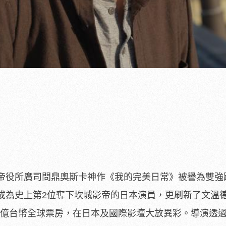
帝役所廣司問鼎奧斯卡神作《我的完美日常》被譽為雙強
成為史上第2位奪下坎城影帝的日本演員，更刷新了文溫
.5億台幣全球票房，在日本及國際影壇大放異彩。導演透