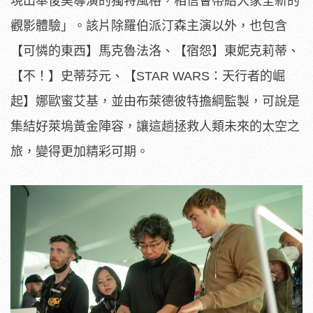
現出奉俊昊導演的獨特風格，
相信會帶給大家全新的
觀影體驗」。該片除羅伯派汀森主演以外，
也包含
【可憐的東西】馬克魯法洛、【宿怨】東妮克莉蒂、
【不！】
史蒂芬元、【STAR WARS：天行者的崛
起】娜歐蜜艾基，並由布萊德彼特擔綱監製，
可說是
集結好萊塢黃金陣容，讓這趟拯救人類未來的太空之
旅，
變得更加精彩可期。