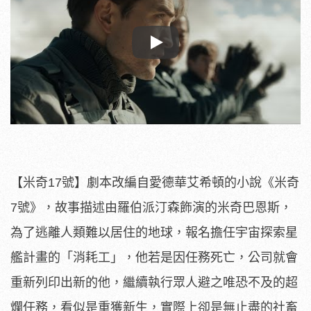
Play
【米奇17號】劇本改編自愛德華艾希頓的小說《米奇
7號》，
故事描述由羅伯派汀森飾演的米奇巴恩斯，
為了逃離人類難以居住的地球，報名擔任宇宙探索星
艦計畫的「
消耗工」，他若是因任務死亡，公司就會
重新列印出新的他，
繼續執行眾人避之唯恐不及的超
爛任務，看似是重獲新生，
實際上卻是無止盡的社畜