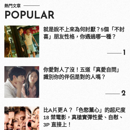
熱門文章
POPULAR
就是說不上來為何討厭？5個「不討
喜」朋友性格，你遇過哪一種？
1
你愛對人了沒！五道「真愛自問」
識別你的伴侶是對的人嗎？
2
比A片更Ａ？「色慾薰心」的超尺度
18 禁電影，真槍實彈性愛、自慰、
3P 直接上！