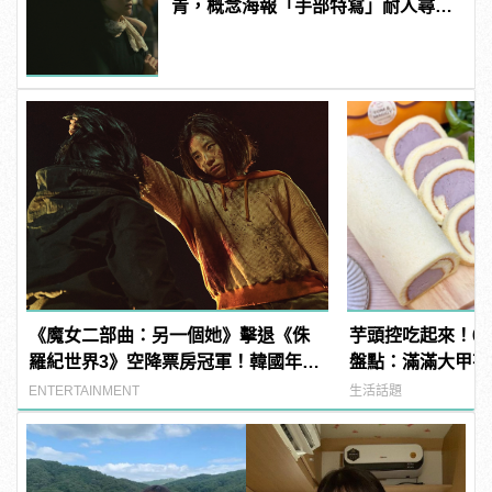
青，概念海報「手部特寫」耐人尋
味
《魔女二部曲：另一個她》擊退《侏
芋頭控吃起來！6
羅紀世界3》空降票房冠軍！韓國年度
盤點：滿滿大甲芋
爽片！
ENTERTAINMENT
生活話題