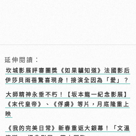
延伸閱讀：
坎城影展評審團獎《如果驢知道》法國影后
伊莎貝雨蓓驚喜現身！接演全因為「愛」？
大師精神永垂不朽！【坂本龍一紀念影展】
《末代皇帝》、《俘虜》等片，月底隆重上
映
《我的完美日常》新春重返大銀幕！「文溫