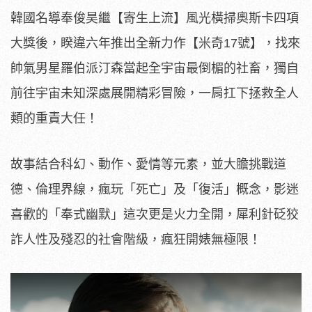
韓國名導奉俊昊繼【寄生上流】風光橫掃奧斯卡四項
大獎後，睽違六年推出全新力作【米奇17號】，找來
帥氣男星羅伯派汀森當起全宇宙最倒楣的社畜，獨自
前往宇宙未知深處展開精彩冒險，一肩扛下拯救全人
類的重責大任！
故事結合科幻、動作、
愛情等元素，並大膽挑戰道
德、倫理界線，瘋玩「死亡」及「復活」
概念，影迷
喜歡的「奉式幽默」這次更是火力全開，
犀利針砭狡
詐人性及殘忍的社會階級，瘋狂開婊無極限！