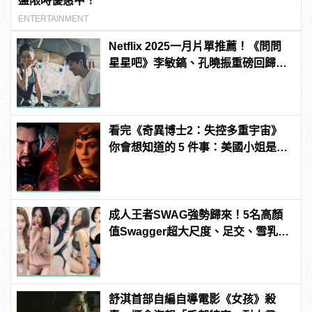
盤限時優惠中！
ENTERTAINMENT
Netflix 2025一月片單推薦！《問問
星星吧》李敏鎬、孔曉振重磅回歸主
演
看完《奇異博士2：失控多重宇宙》
你會想知道的 5 件事：美國小姐是
誰？片尾彩蛋的意義？
成人王者SWAG強勢歸來！5名高顏
值Swagger超大尺度、足交、雪乳、
粉紅海鮮通通有，親自教你人與人的
連結！ | manfashion這樣變型男
舒淇首部自編自導電影《女孩》殺