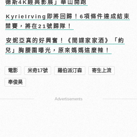
德斯4K經典影展」華山開跑
KyrieIrving即將回歸！6項條件達成結束
禁賽，將在21號歸隊！
安妮亞真的好興奮！《間諜家家酒》「約
兒」胸腰圍曝光，原來媽媽這麼辣！
電影
米奇17號
羅伯派汀森
寄生上流
奉俊昊
Advertisements