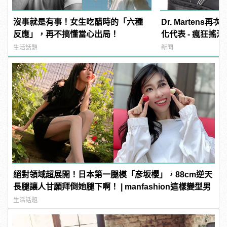
沒事就是有事！女生吃醋時的「六種
Dr. Marten
反應」，再不搞懂當心出局！
化代表 - 瘋狂搖滾
生活話題
新聞
絕對領域超展開！日本第一腿模「彦坂櫻」，88cm逆天
長腿讓人甘願拜倒她腿下啊！ | manfashion這樣變型男
生活話題