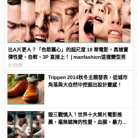
比A片更Ａ？「色慾薰心」的超尺度 18 禁電影，真槍實
彈性愛、自慰、3P 直接上！ | manfashion這樣變型男
生活話題
Trippen 2014秋冬主題發表，從城市
角落與大自然中挖掘出設計靈感！
毀三觀慎入！世界十大禁片電影推
薦，毫無遮掩的性愛、血腥、暴力、
噁心到極致！