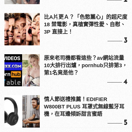
比A片更Ａ？「色慾薰心」的超尺度
18 禁電影，真槍實彈性愛、自慰、
3P 直接上！
3
原來老司機都看這些？av網站流量
10大排行出爐，pornhub只排第3，
第1名竟是他？
4
情人節送禮推薦！EDIFIER
W800BT PLUS 耳罩式無線藍牙耳
機，在耳邊傾訴甜言蜜語
5