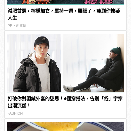
減肥首選，檸檬加它，堅持一週，腰細了，瘦到你懷疑
人生
PR・新素簡
打破你對羽絨外套的迷思！4個穿搭法，告別「俗」字穿
出潮流感！
FASHION