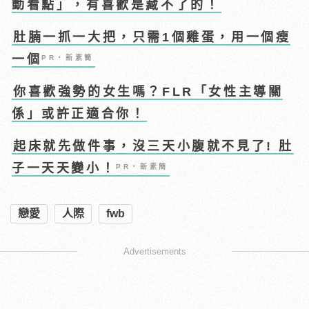
動看點」，有喜歡是藏不了的！
肚腩一抓一大把，只需1個雞蛋，用一個瘦
一個
PR・新素簡
你喜歡強勢的女生嗎？FLR「女性主導關
係」或許正適合你！
起床就先做件事，沒三天小腹就不見了! 肚
子一天天變小！
PR・新素簡
戀愛
人際
fwb
Advertisements