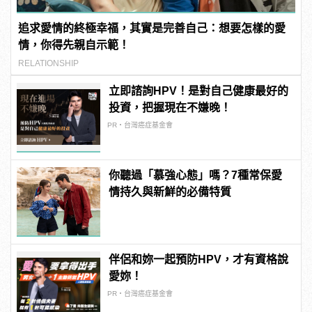
追求愛情的終極幸福，其實是完善自己：想要怎樣的愛
情，你得先親自示範！
RELATIONSHIP
立即諮詢HPV！是對自己健康最好的
投資，把握現在不嫌晚！
PR・台灣癌症基金會
你聽過「慕強心態」嗎？7種常保愛
情持久與新鮮的必備特質
伴侶和妳一起預防HPV，才有資格說
愛妳！
PR・台灣癌症基金會