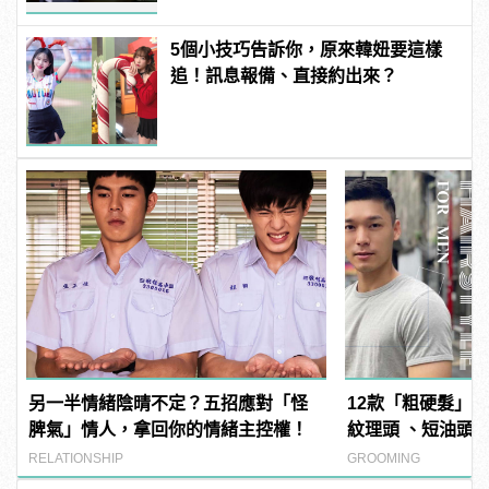
5個小技巧告訴你，原來韓妞要這樣
追！訊息報備、直接約出來？
另一半情緒陰晴不定？五招應對「怪
12款「粗硬髮」
脾氣」情人，拿回你的情緒主控權！
紋理頭 、短油頭
RELATIONSHIP
GROOMING