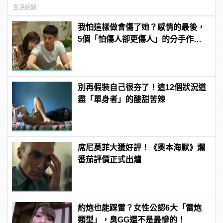
生活話題
我怕這樣做會傷了她？感情的最後，
5個「怕傷人卻更傷人」的分手作為 |
manfashion這樣變型男
別再假裝自己很夯了！這12個狀況道
盡「單身者」的酸甜苦辣
席尼莫菲大獲好評！《奧本海默》爛
番茄評價正式出爐
約炮也能踩雷？女性公認6大「雷炮
類型」，臭GG還不是最慘的！