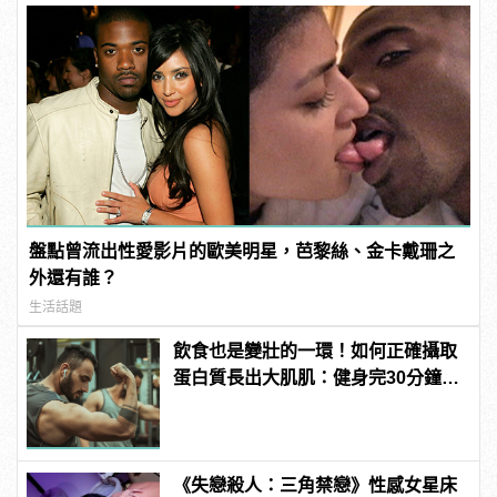
盤點曾流出性愛影片的歐美明星，芭黎絲、金卡戴珊之
外還有誰？
生活話題
飲食也是變壯的一環！如何正確攝取
蛋白質長出大肌肌：健身完30分鐘是
黃金時間？
《失戀殺人：三角禁戀》性感女星床