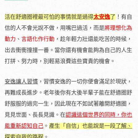
活在舒適圈裡最可怕的事情就是過得
太安逸
了
！有自
信的人不會光說不做，用嘴巴過活，而是
將理想化為
動力
、
言語化作行動
，趁年輕力壯還能吃苦的時候，
出去衝衝撞撞一番。當你還有機會能夠為自己的人生
打拼、努力時，別輕易浪費這些寶貴的機會。
安逸讓人習慣
，習慣安逸的一切你便會滿足於現狀，
再難成長進步。老年後你有大後半輩子能在舒適圈舒
舒服服的過完一生，因此現在不如試著離開舒適圈，
見見世面、長長見識。在
認識這個世界的同時，你也
能重新認知自己
。
產生「自信」也能說是一段
了解、
探索自我
的路程
。