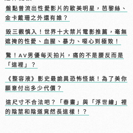
盤點曾流出性愛影片的歐美明星，芭黎絲、
金卡戴珊之外還有誰？
毀三觀慎入！世界十大禁片電影推薦，毫無
遮掩的性愛、血腥、暴力、噁心到極致！
驚！AV男優每天拍片，痛的不是腰反而是
「這裡」？
《整容液》影史最詭異恐怖怪談！為了美你
願意付出多少代價？
這尺寸不合法吧？「春畫」與「浮世繪」裡
的陰莖和陰道竟然長這樣！？