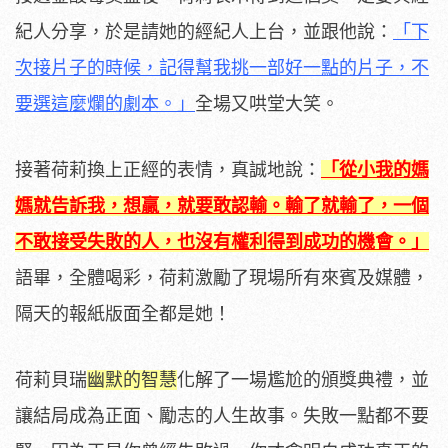
紀人分享，於是請她的經紀人上台，並跟他說：
「下
次接片子的時候，記得幫我挑一部好一點的片子，不
要選這麼爛的劇本。」
全場又哄堂大笑。
接著荷莉換上正經的表情，真誠地說：
「從小我的媽
媽就告訴我，想贏，就要敢認輸。輸了就輸了，一個
不敢接受失敗的人，也沒有權利得到成功的機會。」
語畢，全體喝彩，荷莉激勵了現場所有來賓及媒體，
隔天的報紙版面全都是她！
荷莉貝瑞
幽默的智慧
化解了一場尷尬的頒獎典禮，並
讓結局成為正面、勵志的人生故事。失敗一點都不要