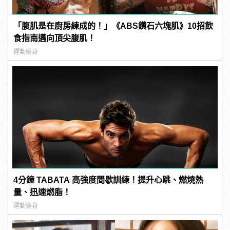
「腹肌是在廚房練成的！」《ABS鑽石六塊肌》10招飲
食指南邁向頂尖腹肌！
運動健身
4分鐘 TABATA 高強度間歇訓練！提升心跳、燃燒熱
量、迅速燃脂！
運動健身