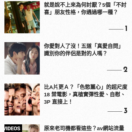
就是說不上來為何討厭？5個「不討
喜」朋友性格，你遇過哪一種？
1
你愛對人了沒！五道「真愛自問」
識別你的伴侶是對的人嗎？
2
比A片更Ａ？「色慾薰心」的超尺度
18 禁電影，真槍實彈性愛、自慰、
3P 直接上！
3
原來老司機都看這些？av網站流量