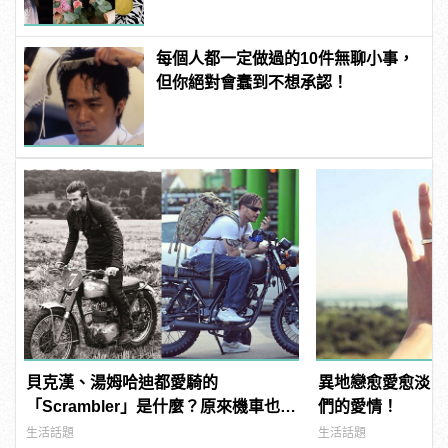
每個人都一定做過的10件無聊小事，
但你絕對會蠢到不想承認！
貝克漢、湯姆哈迪都愛騎的
異地戀愈愛愈淡？
「Scrambler」是什麼？原來機車也能
們的愛情！
這麼狂野！？
生活話題
生活話題