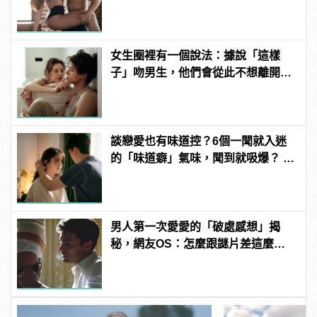
女生圈裡有一個說法：據說「這樣
子」吻男生，他們會從此不想離開自
己！
談戀愛也有味道控？6個一聞就入迷
的「味道癖」氣味，聞到就吸爆？ |
manfashion這樣變型男
男人第一次愛愛的「破處感想」揭
秘，網友OS：怎麼跟謎片差這麼
多！？