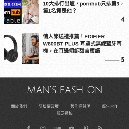
10大排行出爐，pornhub只排第3，
第1名竟是他？
4
情人節送禮推薦！EDIFIER
W800BT PLUS 耳罩式無線藍牙耳
機，在耳邊傾訴甜言蜜語
5
關於我們
隱私權政策
著作權聲明
廣告合作
我要投稿