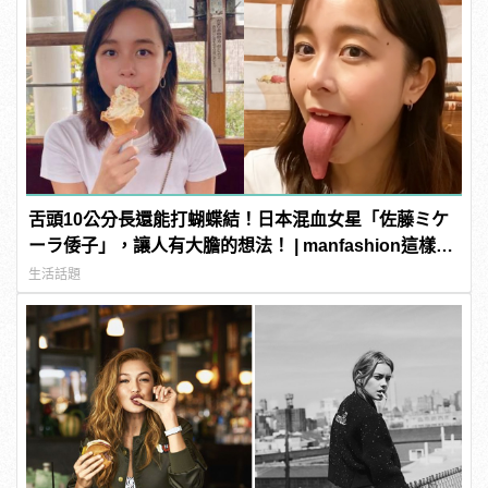
舌頭10公分長還能打蝴蝶結！日本混血女星「佐藤ミケ
ーラ倭子」，讓人有大膽的想法！ | manfashion這樣變
型男
生活話題