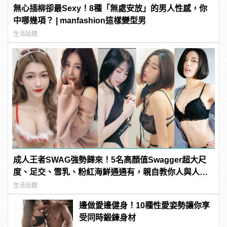
無心插柳卻最Sexy！8種「無處安放」的男人性感，你
中哪幾項？ | manfashion這樣變型男
生活話題
成人王者SWAG強勢歸來！5名高顏值Swagger超大尺
度、足交、雪乳、粉紅海鮮通通有，親自教你人與人的
連結！ | manfashion這樣變型男
生活話題
邊做愛邊健身！10種性愛姿勢讓你享
受同時鍛鍊身材