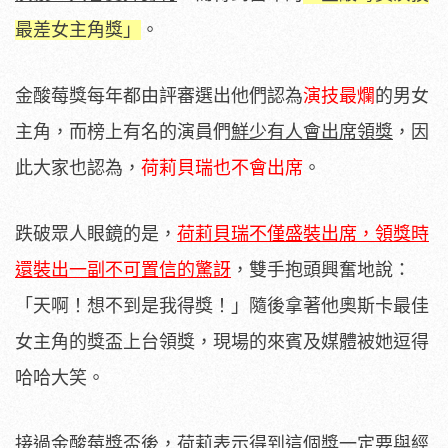
最差女主角獎」
。
金酸莓獎每年都由評審選出他們認為
演技最爛
的男女
主角，而榜上有名的演員們
鮮少有人會出席領獎
，因
此大家也認為，
荷莉貝瑞也不會出席
。
跌破眾人眼鏡的是，
荷莉貝瑞不僅盛裝出席
，領獎時
還裝出一副不可置信的驚訝
，雙手抱頭興奮地說：
「天啊！想不到是我得獎！」隨後拿著他奧斯卡最佳
女主角的獎盃上台領獎，現場的來賓及媒體被她逗得
哈哈大笑。
接過金酸莓獎盃後，荷莉表示得到這個獎一定要與經