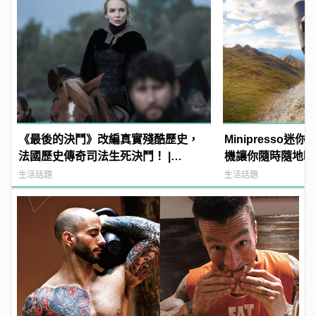
《最後的決鬥》改編真實殘酷歷史，
Minipresso
法國歷史傳奇司法生死決鬥！ |
機讓你隨時隨地喝
manfashion這樣變型男
生活話題
生活話題