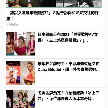
「誰說女友越年輕越好!?」８點告訴你和姊姊交往的好
處！
生活話題
日本雜誌公布2021「最受歡迎AV女
優」，三上悠亞僅排第2？ |
manfashion這樣變型男
最年輕金牌得主，東京奧運柔道女神
Daria Bilodid，超正外表真想跟她對
練！ | manfashion這樣變型男
冬奧金牌預定！介紹俄羅斯「冰上三
娃」，每位都是真人版冰雪奇緣
Elsa！ | manfashion這樣變型男