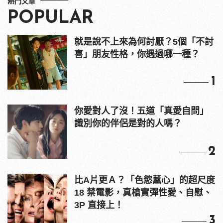
熱門文章
POPULAR
就是說不上來為何討厭？5個「不討
喜」朋友性格，你遇過哪一種？
1
你愛對人了沒！五道「真愛自問」
識別你的伴侶是對的人嗎？
2
比A片更Ａ？「色慾薰心」的超尺度
18 禁電影，真槍實彈性愛、自慰、
3P 直接上！
3