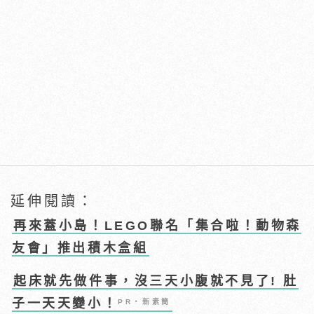
延伸閱讀：
再來蓋小島！LEGO聯名「集合啦！動物森
友會」推出積木盒組
起床就先做件事，沒三天小腹就不見了! 肚
子一天天變小！
PR・新素簡