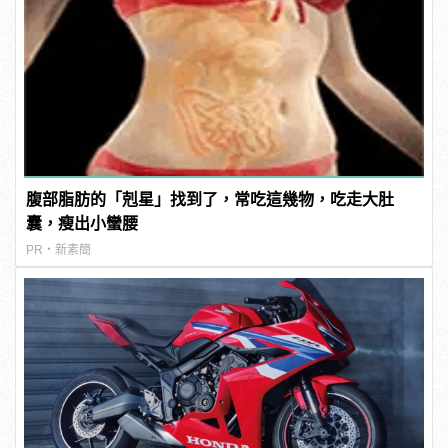
腹部脂肪的「剋星」找到了，常吃這幾物，吃走大肚
囊，瘦出小蠻腰
PR・新素簡