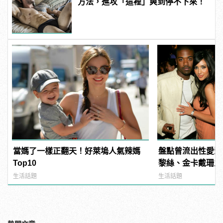
方法，進攻「這裡」爽到停不下來！
當媽了一樣正翻天！好萊塢人氣辣媽
盤點曾流出性愛影
Top10
黎絲、金卡戴珊之
生活話題
生活話題