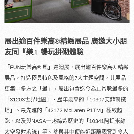
展出逾百件樂高
®
精緻展品
廣邀大小朋
友同『樂』暢玩拼砌體驗
「FUN玩樂高® 風」巡迴展，展出逾百件樂高® 精緻
展品，打造極具特色及風格的7大主題空間，其展品
更集中多方之「最」，展出包含迄今為止片數最多的
「31203世界地圖」、歷年最高的「10307艾菲爾鐵
塔」、最先進的「42172 McLaren P1TM」極致超
跑、以及與NASA一起締造歷史的「10341阿提米絲
太空發射系統」等。參與其中便能近距離觀賞到令人