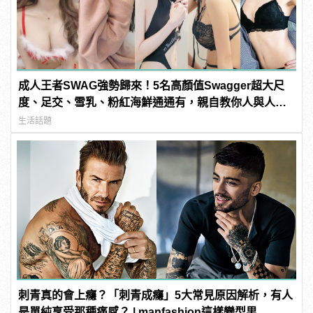
成人王者SWAG強勢歸來！5名高顏值Swagger超大尺
度、足交、雪乳、粉紅海鮮通通有，親自教你人與人的
連結！ | manfashion這樣變型男
生活話題
刺青真的會上癮？「刺青成癮」5大常見原因解析，有人
是單純享受那種痛感？ | manfashion這樣變型男