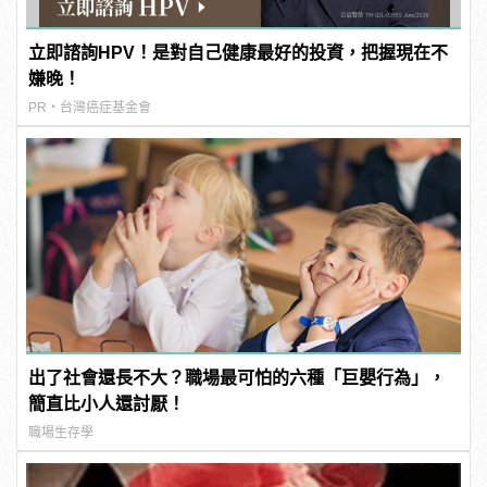
立即諮詢HPV！是對自己健康最好的投資，把握現在不
嫌晚！
PR・台灣癌症基金會
出了社會還長不大？職場最可怕的六種「巨嬰行為」，
簡直比小人還討厭！
職場生存學