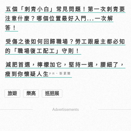
五個「刺青小白」常見問題！第一次刺青要
注意什麼？哪個位置最好入門...一次解
答！
受傷之後如何回歸職場？勞工跟雇主都必知
的「職場復工配工」守則！
減肥首選，檸檬加它，堅持一週，腰細了，
瘦到你懷疑人生
PR・新素簡
旅遊
樂高
巡迴展
Advertisements