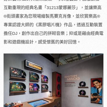
互動重現的經典名畫「31213蒙娜麗莎」，並讓樂高
®街頭畫家為您現場繪製馬賽克肖像，並欣賞樂高®
專業認證大師的《黑膠唱片機》作品，透過互動裝置
擔任DJ，創作出自己的拼砌音樂；抑或是藉由經典電
影和遊戲機設計，感受懷舊的美好回憶。