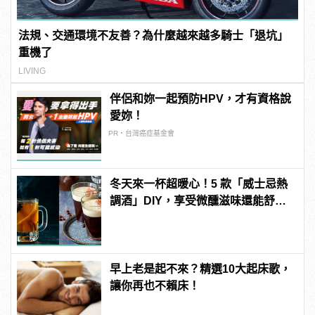
法規、交通環境不友善？為什麼越來越多騎士「退坑」
重機了
LIVING
伴侶和妳一起預防HPV，才有資格說
愛妳！
PR・台灣癌症基金會
冬天來一杯超暖心！5 款「威士忌熱
調酒」DIY，享受微醺滋味還能舒緩
感冒！
早上老是起不來？精選10大起床歌，
讓你再也不賴床！