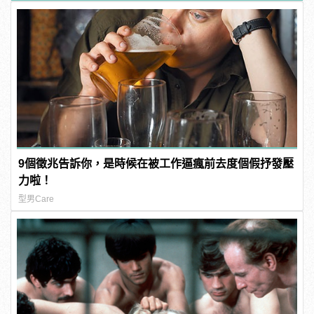
9個徵兆告訴你，是時候在被工作逼瘋前去度個假抒發壓
力啦！
型男Care