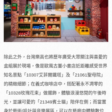
除此之外，台灣樂高也將歷年廣受大眾關注與喜愛的
盒組展於現場，像是歐風古董小書店近距離感受世界
知名景點「10307艾菲爾鐵塔」及「21061聖母院」
的精緻細節；在義式咖啡店中，搭配著永不凋零的
「10328玫瑰花束」做擺飾，體驗浪漫悠閒的午後時
光，並讓可愛的「21349賓士貓」陪伴在側；而當置
身於藝術/設計與音樂展區，可以在藝廊中體驗數位