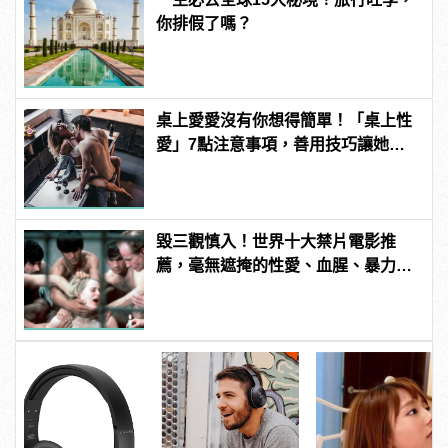
你排假了嗎？
桌上愛愛沒有你想得簡單！「桌上性
愛」7點注意事項，善用技巧讓她爽
翻天！ | manfashion這樣變型男
毀三觀慎入！世界十大禁片電影推
薦，毫無遮掩的性愛、血腥、暴力、
噁心到極致！ | manfashion這樣變型
男