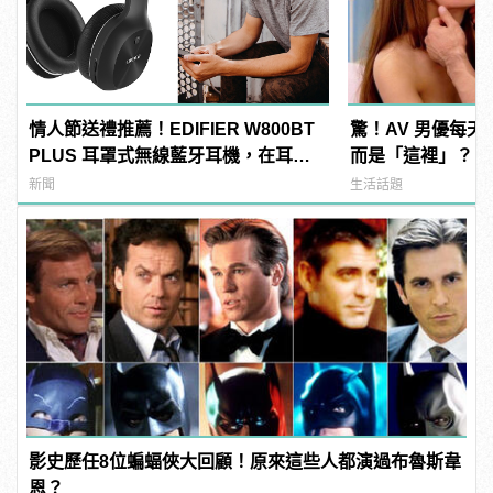
情人節送禮推薦！EDIFIER W800BT
驚！AV 男優每
PLUS 耳罩式無線藍牙耳機，在耳邊
而是「這裡」？ | m
傾訴甜言蜜語
型男
新聞
生活話題
影史歷任8位蝙蝠俠大回顧！原來這些人都演過布魯斯韋
恩？