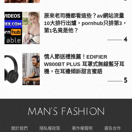
原來老司機都看這些？av網站流量
10大排行出爐，pornhub只排第3，
第1名竟是他？
4
情人節送禮推薦！EDIFIER
W800BT PLUS 耳罩式無線藍牙耳
機，在耳邊傾訴甜言蜜語
5
關於我們
隱私權政策
著作權聲明
廣告合作