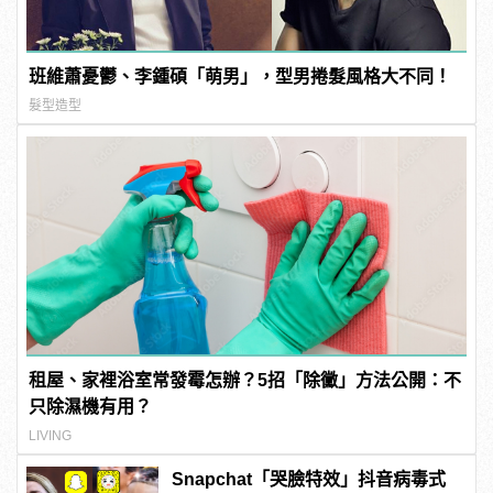
班維蕭憂鬱、李鍾碩「萌男」，型男捲髮風格大不同！
髮型造型
租屋、家裡浴室常發霉怎辦？5招「除黴」方法公開：不
只除濕機有用？
LIVING
Snapchat「哭臉特效」抖音病毒式