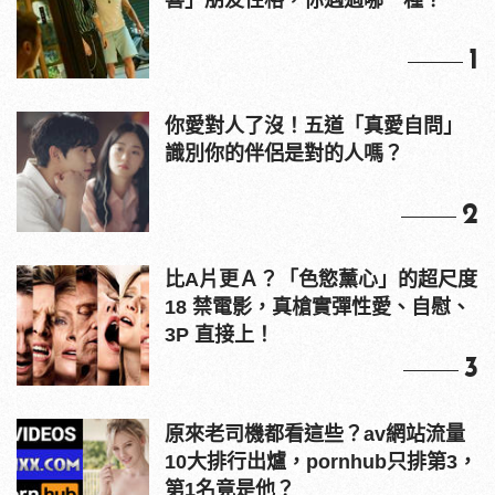
1
你愛對人了沒！五道「真愛自問」
識別你的伴侶是對的人嗎？
2
比A片更Ａ？「色慾薰心」的超尺度
18 禁電影，真槍實彈性愛、自慰、
3P 直接上！
3
原來老司機都看這些？av網站流量
10大排行出爐，pornhub只排第3，
第1名竟是他？