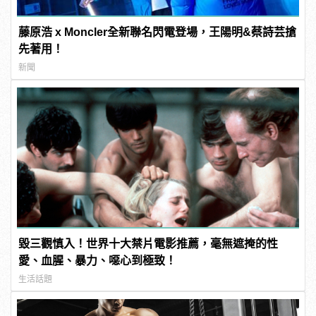
藤原浩 x Moncler全新聯名閃電登場，王陽明&蔡詩芸搶
先著用！
新聞
毀三觀慎入！世界十大禁片電影推薦，毫無遮掩的性
愛、血腥、暴力、噁心到極致！
生活話題