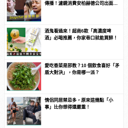
傳播！濾鏡消費安柏赫德公司出面闢
謠！
酒鬼看過來！超商6款「高濃度啤
酒」必喝推薦，你家巷口就能買醉！
愛吃香菜是邪教？10 個飲食喜好「矛
盾大對決」，你是哪一派？
情侶同居禁忌多，原來這幾點「小
事」比你想得還嚴重！