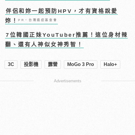
伴侶和妳一起預防HPV，才有資格說愛
妳！
PR・台灣癌症基金會
7位韓國正妹YouTuber推薦！這位身材辣
翻、還有人神似女神秀智！
3C
投影機
露營
MoGo 3 Pro
Halo+
Advertisements