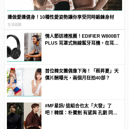
邊做愛邊健身！10種性愛姿勢讓你享受同時鍛鍊身材
生活話題
情人節送禮推薦！EDIFIER W800BT
PLUS 耳罩式無線藍牙耳機，在耳邊
傾訴甜言蜜語
首位韓女團偶像下海！「蔡昇夏」天
價片酬曝光，兩個月狂拍40部？
#MF星訊/ 這組合也太「大發」了
吧！韓媒：朴寶劍 有望與 孔劉 同框
合作新電影《徐福》！