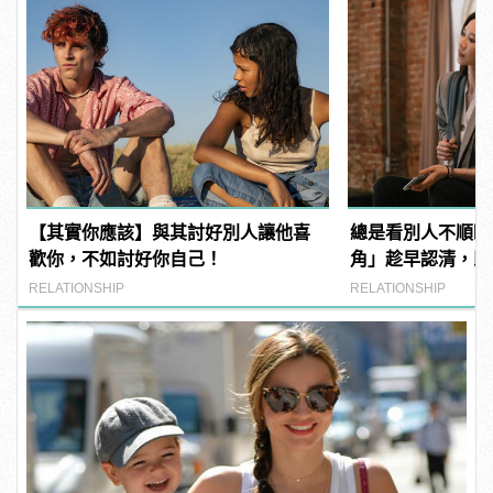
【其實你應該】與其討好別人讓他喜
總是看別人不順眼
歡你，不如討好你自己！
角」趁早認清，即
脫！
RELATIONSHIP
RELATIONSHIP