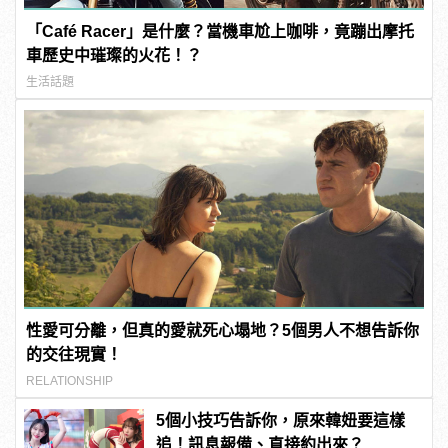
「Café Racer」是什麼？當機車尬上咖啡，竟蹦出摩托
車歷史中璀璨的火花！？
生活話題
性愛可分離，但真的愛就死心塌地？5個男人不想告訴你
的交往現實！
RELATIONSHIP
5個小技巧告訴你，原來韓妞要這樣
追！訊息報備、直接約出來？