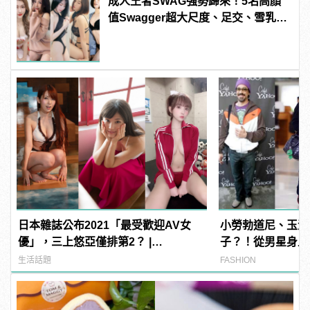
成人王者SWAG強勢歸來！5名高顏
值Swagger超大尺度、足交、雪乳、
粉紅海鮮通通有，親自教你人與人的
連結！ | manfashion這樣變型男
日本雜誌公布2021「最受歡迎AV女
小勞勃道尼、玉澤
優」，三上悠亞僅排第2？ |
子？！從男星身上
manfashion這樣變型男
搭
生活話題
FASHION