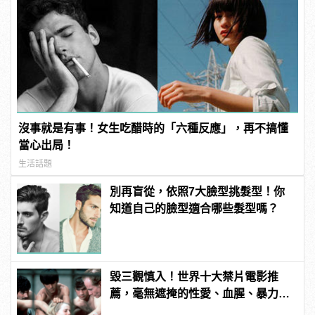
沒事就是有事！女生吃醋時的「六種反應」，再不搞懂
當心出局！
生活話題
別再盲從，依照7大臉型挑髮型！你
知道自己的臉型適合哪些髮型嗎？
毀三觀慎入！世界十大禁片電影推
薦，毫無遮掩的性愛、血腥、暴力、
噁心到極致！