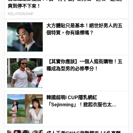
爽到停不下來！
RELATIONSHIP
大方體貼只是基本！絕世好男人的五
個特質，你有達標嗎？
【其實你應該】一個人逛街購物！五
種成為型男的必修學分！
韓國超萌I CUP隱乳網紅
「Sejinming」！掀起衣服也太
「胸」了吧！ | manfashion這樣變型
男