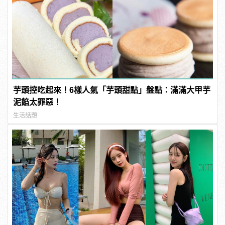
芋頭控吃起來！6樣人氣「芋頭甜點」盤點：滿滿大甲芋
泥餡太罪惡！
生活話題