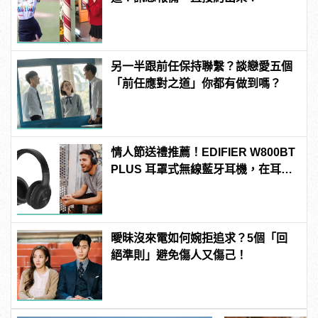
另一半跟前任保持聯繫？談戀愛五個
「前任應對之道」你都有做到嗎？
情人節送禮推薦！EDIFIER W800BT
PLUS 耳罩式無線藍牙耳機，在耳邊
傾訴甜言蜜語
曖昧沒來電如何婉拒追求？5個「回
絕準則」避免傷人又傷己！