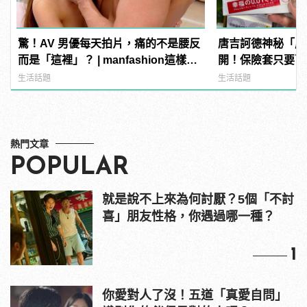
驚！AV 男優每天拍片，痛的不是腰反
唐吉訶德神秘「成
而是「這裡」？ | manfashion這樣變
開！保險套只要百
型男
鏡？
生活話題
生活話題
熱門文章
POPULAR
就是說不上來為何討厭？5個「不討
喜」朋友性格，你遇過哪一種？
1
你愛對人了沒！五道「真愛自問」