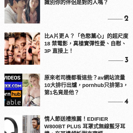
識別你的伴侶是對的人嗎？
2
比A片更Ａ？「色慾薰心」的超尺度
18 禁電影，真槍實彈性愛、自慰、
3P 直接上！
3
原來老司機都看這些？av網站流量
10大排行出爐，pornhub只排第3，
第1名竟是他？
4
情人節送禮推薦！EDIFIER
W800BT PLUS 耳罩式無線藍牙耳